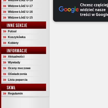
Widzew Łódź U-19
Chcesz częście
Widzew Łódź U-17
widzieć nasze
Widzew Łódź U-16
treści w Googl
Widzew Łódź U-15
INNE SEKCJE
Futsal
Koszykówka
Kobiety
INFORMACJE
Aktualności
Wywiady
Oceny meczowe
Oświadczenia
Lista poparcia
SKWŁ
Regulamin