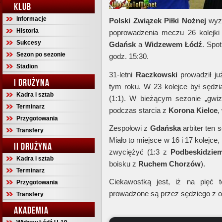
KLUB
Informacje
Polski Związek Piłki Nożnej
wyzn
Historia
poprowadzenia meczu 26 kolejk
Sukcesy
Gdańsk
a
Widzewem Łódź
. Spo
Sezon po sezonie
godz. 15:30.
Stadion
31-letni
Raczkowski
prowadził ju
I DRUŻYNA
tym roku. W 23 kolejce był sęd
Kadra i sztab
(1:1). W bieżącym sezonie „gwiz
Terminarz
podczas starcia z
Korona Kielce
,
Przygotowania
Zespołowi z
Gdańska
arbiter ten 
Transfery
Miało to miejsce w 16 i 17 kolejce
II DRUŻYNA
zwyciężyć (1:3 z
Podbeskidzie
Kadra i sztab
boisku z
Ruchem Chorzów
).
Terminarz
Ciekawostką jest, iż na pięć 
Przygotowania
prowadzone są przez sędziego z 
Transfery
AKADEMIA