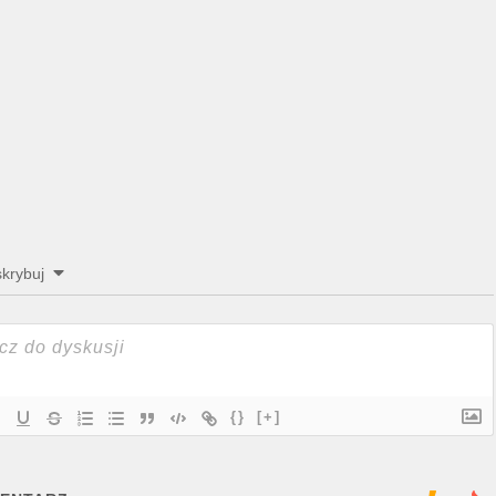
krybuj
{}
[+]