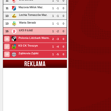
11
1
-1
0
Mazovia Mińsk Maz.
11
1
-1
0
Lechia Tomaszów Maz.
13
1
-1
0
Warta Sieradz
13
1
-1
0
ŁKS II Łódź
15
1
-2
0
Polonia Lidzbark Warm.
16
2
-3
0
KS CK Troszyn
17
1
-4
0
Ząbkovia Ząbki
18
1
-5
0
REKLAMA