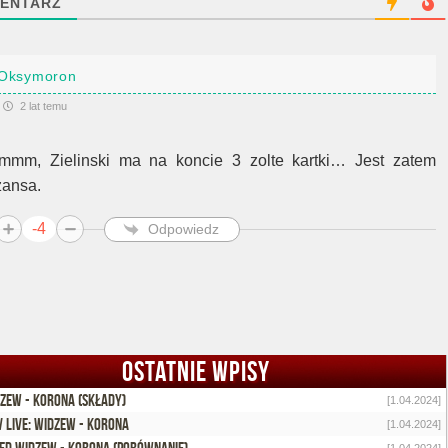
ENTARZ
Oksymoron
2 lat temu
mmm, Zielinski ma na koncie 3 zolte kartki… Jest zatem
zansa.
-4
Odpowiedz
OSTATNIE WPISY
zew - Korona (składy)
[1.04.2024]
 Live: Widzew - Korona
[1.04.2024]