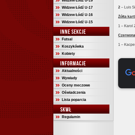
Widzew Łódź U-19
2
– Luis S
Widzew Łódź U-17
Widzew Łódź U-16
Żółta kar
Widzew Łódź U-15
1 – Karol 
INNE SEKCJE
Czerwona 
Futsal
1 – Kacpe
Koszykówka
Kobiety
INFORMACJE
Aktualności
Wywiady
Oceny meczowe
Oświadczenia
Lista poparcia
SKWŁ
Regulamin