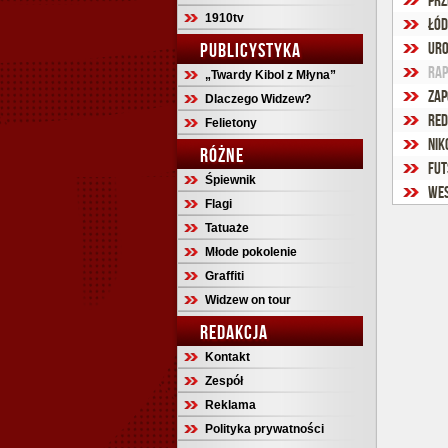
Prz
1910tv
Łód
PUBLICYSTYKA
Uro
Rap
„Twardy Kibol z Młyna”
Zap
Dlaczego Widzew?
Red
Felietony
Nik
RÓŻNE
Fut
Śpiewnik
Wes
Flagi
Tatuaże
Młode pokolenie
Graffiti
Widzew on tour
REDAKCJA
Kontakt
Zespół
Reklama
Polityka prywatności