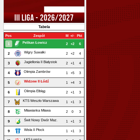
III LIGA - 2026/2027
Tabela
Pos
Zespół
M
+/-
Pkt
Pelikan Łowicz
1
2
+2
6
Wigry Suwałki
2
2
+2
4
Jagiellonia II Białystok
3
2
+1
4
Olimpia Zambrów
4
1
+5
3
Widzew II Łódź
5
1
+4
3
Olimpia Elbląg
6
2
+1
3
KTS Weszło Warszawa
7
1
+1
3
Mławianka Mława
8
2
0
3
Świt Nowy Dwór Maz.
9
1
+1
3
Wisła II Płock
9
1
+1
3
ŁKS Łomża