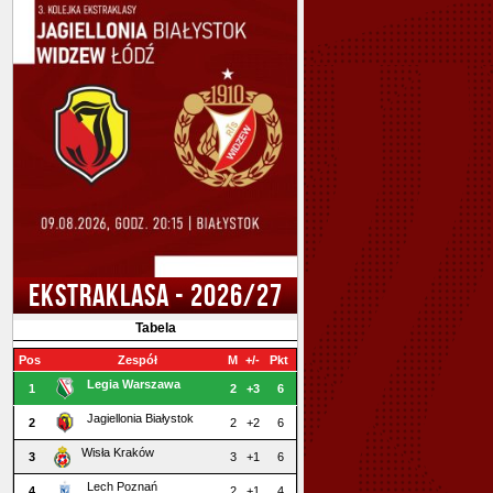
EKSTRAKLASA - 2026/27
Tabela
Pos
Zespół
M
+/-
Pkt
Legia Warszawa
1
2
+3
6
Jagiellonia Białystok
2
2
+2
6
Wisła Kraków
3
3
+1
6
Lech Poznań
4
2
+1
4