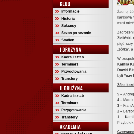
KLUB
Informacje
Żadnej żó
kartkowa 
Historia
musi mieć
Sukcesy
Zagrożen
Sezon po sezonie
Zieliński.
C
Stadion
pięć razy
I DRUŻYNA
„żółtka”, 
Kadra i sztab
W zespo
Terminarz
Kamila Ku
Dawid Bła
Przygotowania
byli
Yoav 
Transfery
Żółte kar
II DRUŻYNA
5 –
Andrej
Kadra i sztab
4 –
Marek 
Terminarz
3 –
Fran A
Przygotowania
2 –
Bartło
1
– Kamil 
Transfery
Przybułek
AKADEMIA
Czerwone 