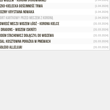
ed Widzew - Korona (porównanie)
[1.04.2024]
zko-kielecka gościnność trwa
[1.04.2024]
dziny Krystiana Nowaka
[1.04.2024]
ort kartkowy przed meczem z Koroną
[1.04.2024]
owiedź meczu Widzew Łódź - Korona Kielce
[31.03.2024]
 Dragons - Widzew (skrót)
[31.03.2024]
odem Stachowicz dołączył do Widzewa
[31.03.2024]
sal: Kosztowna porażka w Pniewach
[31.03.2024]
ołego Alleluja!
[31.03.2024]