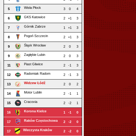
Wisła Płock
5
3
0
4
GKS Katowice
6
2
+1
3
Górnik Zabrze
7
1
+1
3
Pogoń Szczecin
8
2
+1
3
Śląsk Wrocław
9
2
0
3
Zagłębie Lubin
9
2
0
3
Piast Gliwice
11
2
-1
3
Radomiak Radom
12
2
-1
3
Widzew Łódź
13
2
0
2
Motor Lublin
14
2
-1
1
Cracovia
15
2
-2
1
Korona Kielce
16
1
-1
0
Raków Częstochowa
17
2
-2
0
Wieczysta Kraków
17
2
-2
0