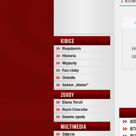
1
KOM
KIBICE
H
Regulamin
Historia
s
Wyjazdy
Fan cluby
Osiedla
Sektor „Niebo”
ZGODY
Elana Toruń
Ruch Chorzów
Dawne zgody
Wid
MULTIMEDIA
WTV
Zdjęcia