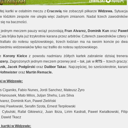
łtej kartki w ostatnim meczu z
Cracovią
nie zobaczyli piłkarze
Widzewa.
Sytuacja
w łódzkim zespole nie uległa więc żadnym zmianom. Nadal trzech zawodników
 się na baczności.
i jednym meczem pauzy wciąż pozostają
Fran Alvarez, Dominik Kun
oraz
Paweł
ała trójka była już trzykrotnie karana przez arbitrów. Czterech zawodników cztery i
 trafiało do notesu sędziowskiego, trzech łodzian ma na swoim koncie po dwa
a siedmiu widzewiaków tylko raz trafiło do notesu sędziowskiego.
le
Korony Kielce
z powodu nadmiaru żółtych kartek zabraknie dzisiaj trenera
zery.
Zagrożonych jednym meczem przerwy jest – tak, jak w
RTS
– trzech graczy:
nik, Jacek Podgórski
oraz
Dalibor Takac
. Najczęściej, bo sześciokrotnie, karani
Hofmeister
oraz
Martin Remacle.
tki w Widzewie
:
s Ciganiks, Fabio Nunes, Jordi Sanchez, Mateusz Żyro
Hanousek, Mato Milos, Juljan Shehu, Luis Silva
lvarez, Dominik Kun, Paweł Zieliński
miej Pawłowski, Serafin Szota, Ernest Terpiłowski
Cybulski, Rafał Gikiewicz, Juan Ibiza, Lirim Kastrati, Paweł Kwiatkowski, Filip
, Dawid Tkacz
kartki w Widzewie
: