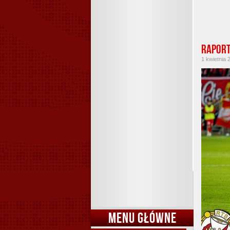
Raport
1 kwietnia 
MENU GŁÓWNE