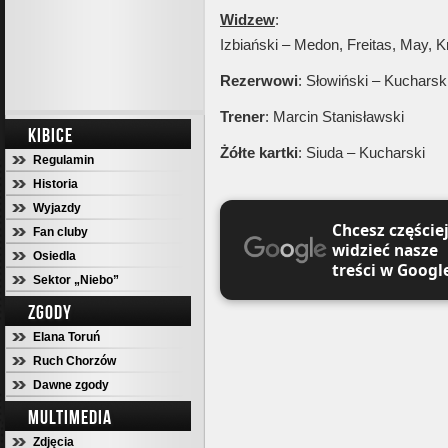
Widzew
:
Izbiański – Medon, Freitas, May,
Rezerwowi
: Słowiński – Kucharsk
Trener
: Marcin Stanisławski
KIBICE
Żółte kartki
: Siuda – Kucharski
Regulamin
Historia
Wyjazdy
Chcesz częście
Fan cluby
widzieć nasze
Osiedla
treści w Googl
Sektor „Niebo”
ZGODY
Elana Toruń
Ruch Chorzów
Dawne zgody
MULTIMEDIA
Zdjęcia