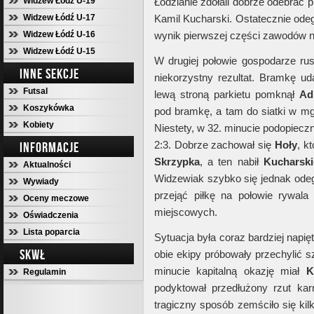
Widzew Łódź U-19
Łodzianie zdołali dobrze odebrać 
Widzew Łódź U-17
Kamil Kucharski. Ostatecznie ode
Widzew Łódź U-16
wynik pierwszej części zawodów n
Widzew Łódź U-15
W drugiej połowie gospodarze ru
INNE SEKCJE
niekorzystny rezultat. Bramkę u
Futsal
lewą stroną parkietu pomknął
Ad
Koszykówka
pod bramkę, a tam do siatki w m
Kobiety
Niestety, w 32. minucie podopieczn
2:3. Dobrze zachował się
Hoły
, k
INFORMACJE
Skrzypka
, a ten nabił
Kucharsk
Aktualności
Widzewiak szybko się jednak odegr
Wywiady
przejąć piłkę na połowie rywala
Oceny meczowe
miejscowych.
Oświadczenia
Lista poparcia
Sytuacja była coraz bardziej napięt
SKWŁ
obie ekipy próbowały przechylić 
minucie kapitalną okazję miał
K
Regulamin
podyktował przedłużony rzut kar
tragiczny sposób zemściło się kil