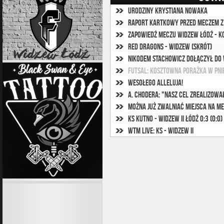
Urodziny Krystiana Nowaka
Raport kartkowy przed meczem z
Zapowiedź meczu Widzew Łódź - K
Red Dragons - Widzew (skrót)
Nikodem Stachowicz dołączył do
Futsal: Kosztowna porażka w Pn
Wesołego Alleluja!
A. Chodera: "Nasz cel zrealizow
Można już zwalniać miejsca na me
KS Kutno - Widzew II Łódź 0:3 (0:0)
WTM Live: KS - Widzew II