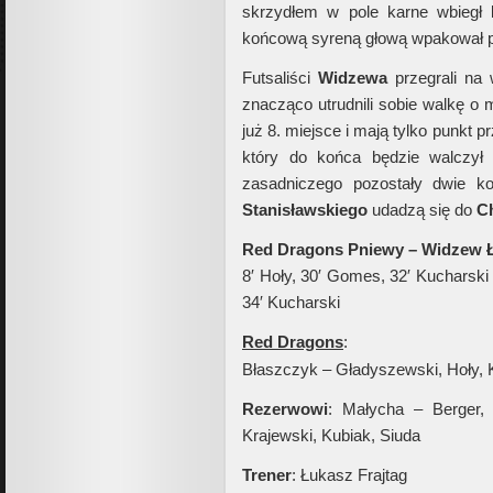
skrzydłem w pole karne wbiegł
końcową syreną głową wpakował pi
Futsaliści
Widzewa
przegrali na
znacząco utrudnili sobie walkę o m
już 8. miejsce i mają tylko punkt
który do końca będzie walczy
zasadniczego pozostały dwie kol
Stanisławskiego
udadzą się do
C
Red Dragons Pniewy – Widzew Łó
8′ Hoły, 30′ Gomes, 32′ Kucharski 
34′ Kucharski
Red Dragons
:
Błaszczyk – Gładyszewski, Hoły, 
Rezerwowi
: Małycha – Berger,
Krajewski, Kubiak, Siuda
Trener
: Łukasz Frajtag