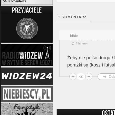
Komentarze
PRZYJACIELE
1
KOMENTARZ
kibic
2 lat temu
Żeby nie pójść drogą ŁK
porażki są (kosz i futs
-2
Odp
OSTA