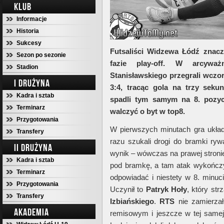
KLUB
Informacje
Historia
Sukcesy
Futsaliści Widzewa Łódź znacz
Sezon po sezonie
fazie play-off. W arcywa
Stadion
Stanisławskiego przegrali wczo
I DRUŻYNA
3:4, tracąc gola na trzy seku
Kadra i sztab
spadli tym samym na 8. pozycj
Terminarz
walczyć o byt w top8.
Przygotowania
W pierwszych minutach gra układ
Transfery
razu szukali drogi do bramki ryw
II DRUŻYNA
wynik – wówczas na prawej stronie
Kadra i sztab
pod bramkę, a tam atak wykończ
Terminarz
odpowiadać i niestety w 8. minuci
Przygotowania
Uczynił to
Patryk
Hoły
, który str
Transfery
Izbiańskiego
.
RTS
nie zamierzał
AKADEMIA
remisowym i jeszcze w tej same