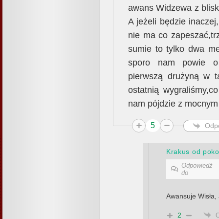
awans Widzewa z bliska
A jeżeli będzie inaczej
nie ma co zapeszać,tr
sumie to tylko dwa me
sporo nam powie o 
pierwszą drużyną w ta
ostatnią wygraliśmy,c
nam pójdzie z mocnym 
5
Odp
Krakus od poko
Odpowiedź
do
Awansuje Wisła,
2