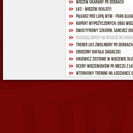
Widzew ukarany po derbach
ŁKS - Widzew (kulisy)
Piłkarz pod lupą WTM - Fran Alva
Raport wypożyczonych: Obaj wid
Dwucyfrowy Szkurin, Sanchez odr
Ruszają zapisy na wyjazd do Kra
Trener ŁKS zwolniony po derbach
Urodziny Rafała Siadaczki
Gikiewicz zostanie w Widzewie dłu
Oceny widzewiaków po meczu z ŁK
Wtorkowy trening na Łodziance (