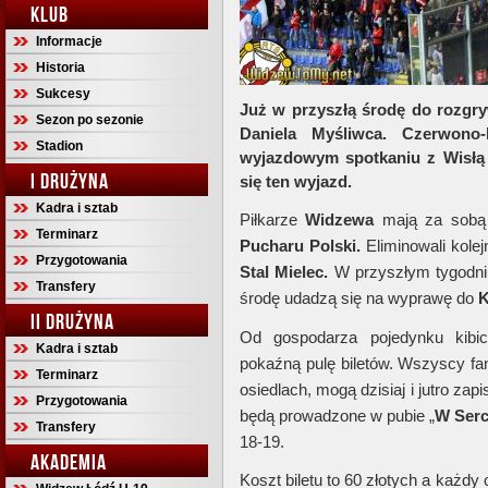
KLUB
Informacje
Historia
Sukcesy
Już w przyszłą środę do rozg
Sezon po sezonie
Daniela Myśliwca. Czerwono-
Stadion
wyjazdowym spotkaniu z Wisłą 
I DRUŻYNA
się ten wyjazd.
Kadra i sztab
Piłkarze
Widzewa
mają za sobą 
Terminarz
Pucharu Polski.
Eliminowali kole
Przygotowania
Stal Mielec.
W przyszłym tygodni
Transfery
środę udadzą się na wyprawę do
K
II DRUŻYNA
Od gospodarza pojedynku kibic
Kadra i sztab
pokaźną pulę biletów. Wszyscy fan
Terminarz
osiedlach, mogą dzisiaj i jutro za
Przygotowania
będą prowadzone w pubie „
W
Ser
Transfery
18-19.
AKADEMIA
Koszt biletu to 60 złotych a każdy