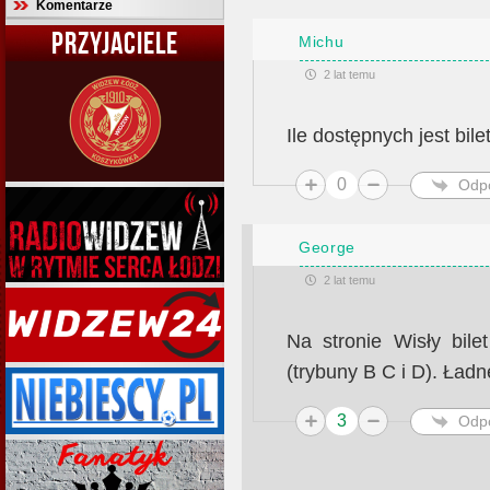
Komentarze
PRZYJACIELE
Michu
2 lat temu
Ile dostępnych jest bil
0
Odp
George
2 lat temu
Na stronie Wisły bile
(trybuny B C i D). Ładn
3
Odp