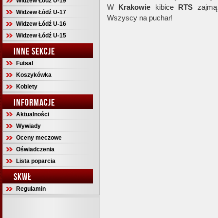
Widzew Łódź U-19
W
Krakowie
kibice
RTS
zajmą 
Widzew Łódź U-17
Wszyscy na puchar!
Widzew Łódź U-16
Widzew Łódź U-15
INNE SEKCJE
Futsal
Koszykówka
Kobiety
INFORMACJE
Aktualności
Wywiady
Oceny meczowe
Oświadczenia
Lista poparcia
SKWŁ
Regulamin