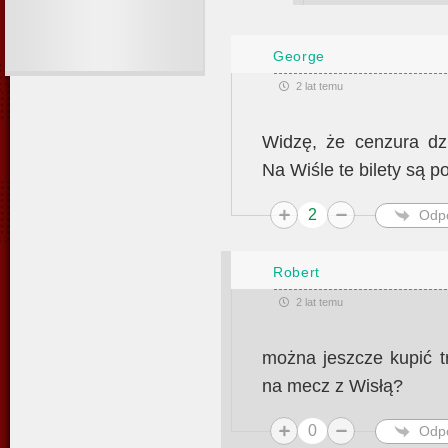
George
2 lat temu
Widzę, że cenzura dz
Na Wiśle te bilety są po
2
Odp
Robert
2 lat temu
można jeszcze kupić t
na mecz z Wisłą?
0
Odp