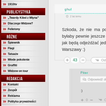
1910tv
ghul
PUBLICYSTYKA
2 lat temu
„Twardy Kibol z Młyna”
Dlaczego Widzew?
Szkoda, że nie ma po
Felietony
byłaby pewnie jeszcze 
RÓŻNE
jak będą odjeżdżać je
Śpiewnik
Flagi
Warszawy :)
Tatuaże
Młode pokolenie
43
Od
Graffiti
Widzew on tour
Piter
REDAKCJA
Odpowiedź 
Kontakt
Zespół
:)
Reklama
0
Polityka prywatności