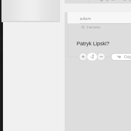
adam
3 lat temu
Patryk Lipski?
-2
Odp