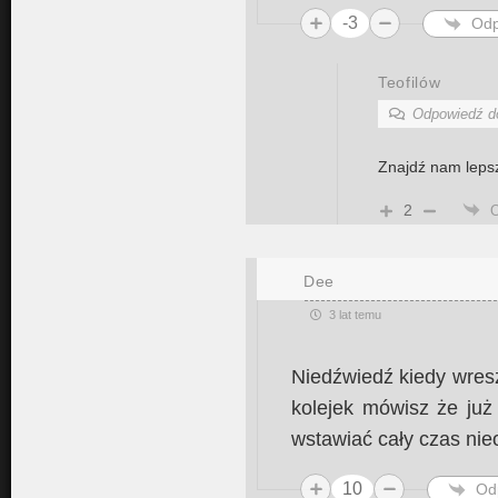
-3
Odp
Teofilów
Odpowiedź 
Znajdź nam lepsz
2
Dee
3 lat temu
Niedźwiedź kiedy wres
kolejek mówisz że już
wstawiać cały czas nie
10
Od