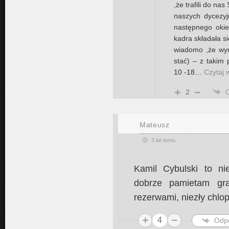
,że trafili do na
naszych dycezyj
następnego okie
kadra składała s
wiadomo ,że wyr
stać) – z takim
10 -18
…
Czytaj 
2
Mateusz
3 lat temu
Kamil Cybulski to ni
dobrze pamietam gra
rezerwami, niezły chlo
4
Odp