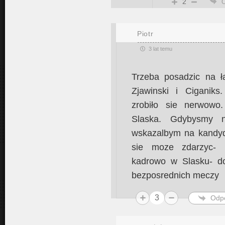
2
Piotr
3 lat temu
Trzeba posadzic na 
Zjawinski i Ciganik
zrobiło sie nerwowo
Slaska. Gdybysmy n
wskazalbym na kandyd
sie moze zdarzyc- n
kadrowo w Slasku- d
bezposrednich meczy
3
Odp