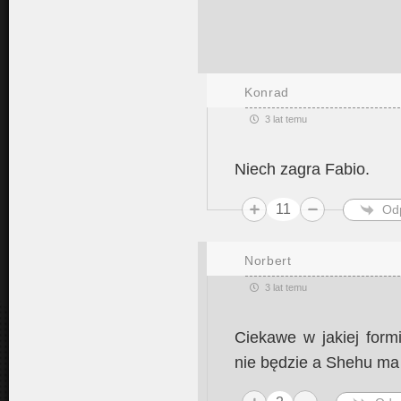
Konrad
3 lat temu
Niech zagra Fabio.
11
Od
Norbert
3 lat temu
Ciekawe w jakiej form
nie będzie a Shehu ma