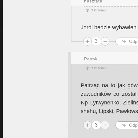
nasztata
3 lat temu
Jordi będzie wybawieni
3
Odp
Patryk
3 lat temu
Patrząc na to jak gów
zawodników co zostali
Np Lytwynenko, Zieliń
shehu, Lipski, Pawłow
3
Odp