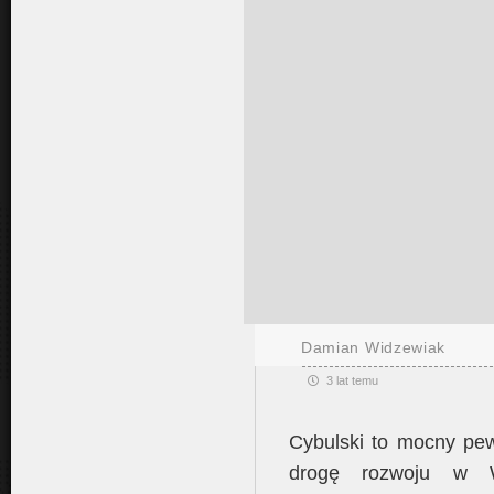
Damian Widzewiak
3 lat temu
Cybulski to mocny pew
drogę rozwoju w 