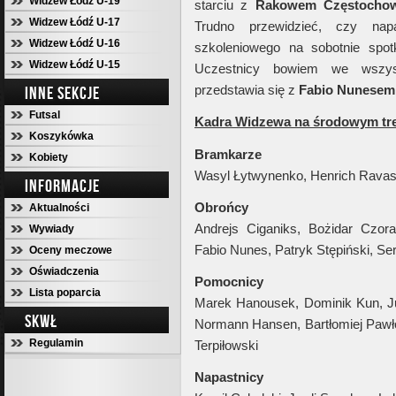
Widzew Łódź U-19
starciu z
Rakowem Częstocho
Widzew Łódź U-17
Trudno przewidzieć, czy nap
Widzew Łódź U-16
szkoleniowego na sobotnie spot
Widzew Łódź U-15
Uczestnicy bowiem we wszyst
przedstawia się z
Fabio Nunesem
INNE SEKCJE
Futsal
Kadra Widzewa na środowym tr
Koszykówka
Bramkarze
Kobiety
Wasyl Łytwynenko, Henrich Ravas
INFORMACJE
Obrońcy
Aktualności
Andrejs Ciganiks, Bożidar Czorad
Wywiady
Fabio Nunes, Patryk Stępiński, Ser
Oceny meczowe
Oświadczenia
Pomocnicy
Lista poparcia
Marek Hanousek, Dominik Kun, Juli
SKWŁ
Normann Hansen, Bartłomiej Pawło
Regulamin
Terpiłowski
Napastnicy