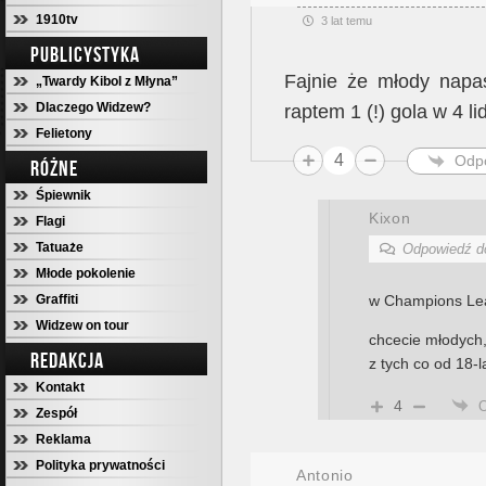
1910tv
3 lat temu
PUBLICYSTYKA
Fajnie że młody napast
„Twardy Kibol z Młyna”
Dlaczego Widzew?
raptem 1 (!) gola w 4 l
Felietony
4
Odp
RÓŻNE
Śpiewnik
Kixon
Flagi
Tatuaże
Odpowiedź 
Młode pokolenie
Graffiti
w Champions Leag
Widzew on tour
chcecie młodych,
REDAKCJA
z tych co od 18-
Kontakt
4
Zespół
Reklama
Polityka prywatności
Antonio