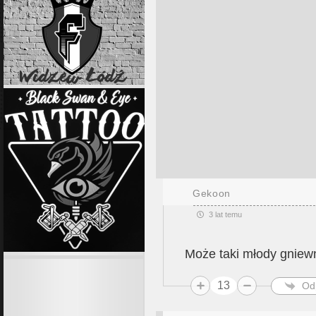
Gekoon
3 lat temu
Może taki młody gniew
13
Od