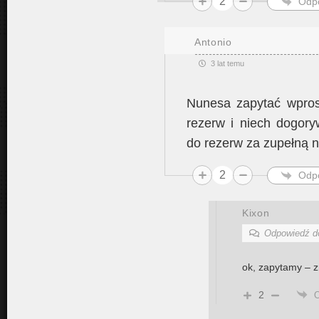
2
Odp
Antonio
3 lat temu
Nunesa zapytać wprost
rezerw i niech dogory
do rezerw za zupełną n
2
Odp
Kixon
Odpowiedź 
ok, zapytamy – z
2