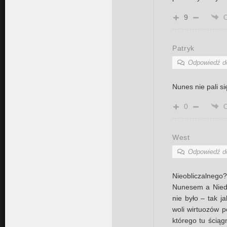
9
Patryk
Odpowiedź 
Nunes nie pali s
0
West
Odpowiedź 
Nieobliczalnego
Nunesem a Niedź
nie było – tak j
woli wirtuozów p
którego tu ścią