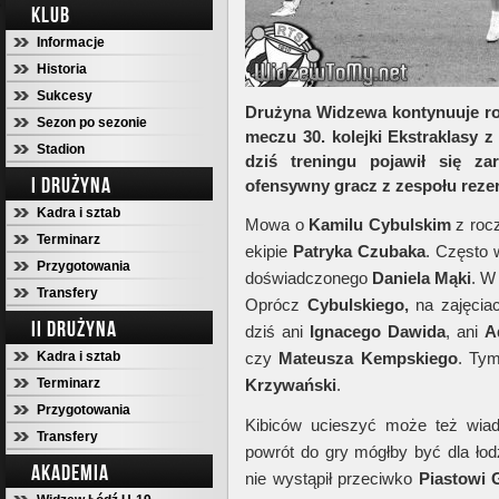
KLUB
Informacje
Historia
Sukcesy
Drużyna Widzewa kontynuuje ro
Sezon po sezonie
meczu 30. kolejki Ekstraklasy 
Stadion
dziś treningu pojawił się za
I DRUŻYNA
ofensywny gracz z zespołu reze
Kadra i sztab
Mowa o
Kamilu Cybulskim
z rocz
Terminarz
ekipie
Patryka Czubaka
. Często 
Przygotowania
doświadczonego
Daniela Mąki
. W
Transfery
Oprócz
Cybulskiego,
na zajęciac
II DRUŻYNA
dziś ani
Ignacego Dawida
, ani
A
Kadra i sztab
czy
Mateusza Kempskiego
. Ty
Terminarz
Krzywański
.
Przygotowania
Kibiców ucieszyć może też wi
Transfery
powrót do gry mógłby być dla ł
AKADEMIA
nie wystąpił przeciwko
Piastowi 