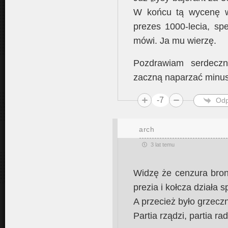
W końcu tą wycenę w
prezes 1000-lecia, sp
mówi. Ja mu wierzę.
Pozdrawiam serdeczn
zaczną naparzać minus
-7
Odp
arch
3 lat temu
Widzę że cenzura bron
prezia i kołcza działa
A przecież było grzeczn
Partia rządzi, partia rad