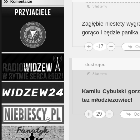
Komentarze
3 lat temu
PRZYJACIELE
Zagłębie niestety wyg
gorąco i będzie panika.
-17
O
destrojed
3 lat temu
Kamilu Cybulski gorz
tez młodziezowiec!
29
Od