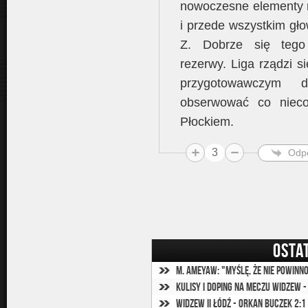
nowoczesne elementy ro
i przede wszystkim gło
Z. Dobrze się tego
rezerwy. Liga rządzi s
przygotowawczym 
obserwować co niec
Płockiem.
3
Odp
OSTA
M. Ameyaw: "Myślę, że nie powinn
Kulisy i doping na meczu Widzew -
Widzew II Łódź - Orkan Buczek 2:1 