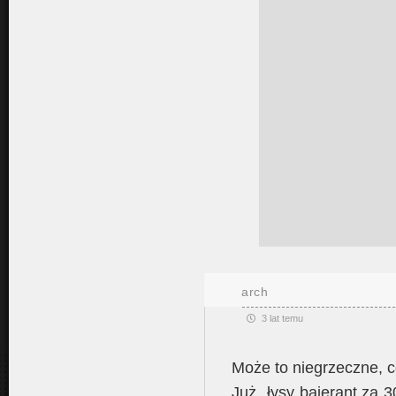
arch
3 lat temu
Może to niegrzeczne, 
Już „łysy bajerant za 