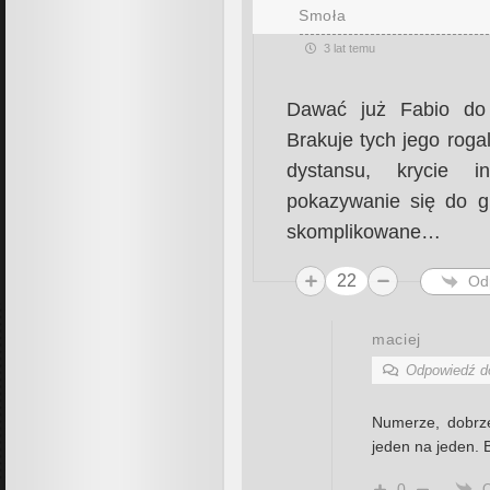
Smoła
3 lat temu
Dawać już Fabio do 
Brakuje tych jego rogal
dystansu, krycie i
pokazywanie się do gr
skomplikowane…
22
Od
maciej
Odpowiedź 
Numerze, dobrze
jeden na jeden.
0