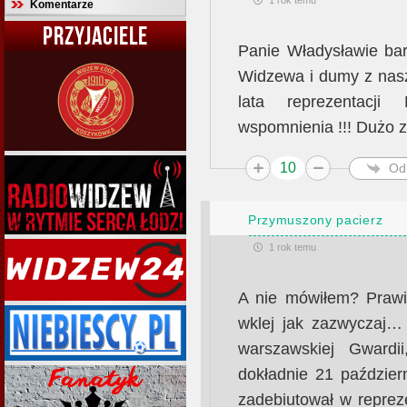
1 rok temu
Komentarze
PRZYJACIELE
Panie Władysławie bar
Widzewa i dumy z nasz
lata reprezentacji
wspomnienia !!! Dużo zd
10
Od
Przymuszony pacierz
1 rok temu
A nie mówiłem? Prawie
wklej jak zazwyczaj…
warszawskiej Gwardi
dokładnie 21 paździer
zadebiutował w reprez