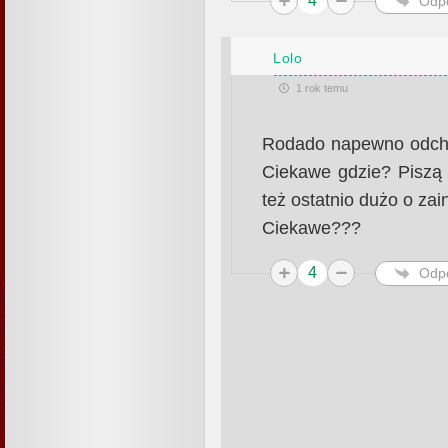
4
Odp
Lolo
1 rok temu
Rodado napewno odchod
Ciekawe gdzie? Piszą 
też ostatnio dużo o za
Ciekawe???
4
Odp