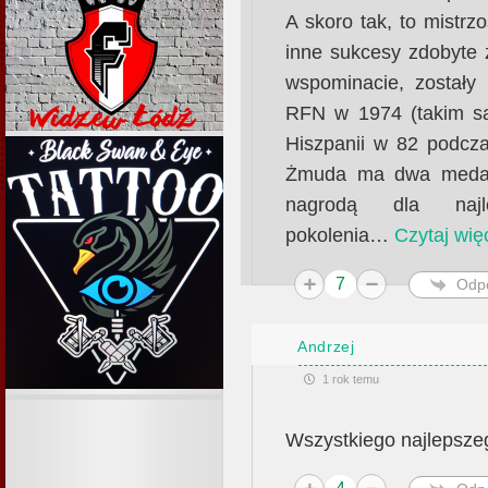
A skoro tak, to mistrzo
inne sukcesy zdobyte 
wspominacie, został
RFN w 1974 (takim s
Hiszpanii w 82 podcza
Żmuda ma dwa medale
nagrodą dla najl
pokolenia
…
Czytaj wię
7
Odp
Andrzej
1 rok temu
Wszystkiego najlepsz