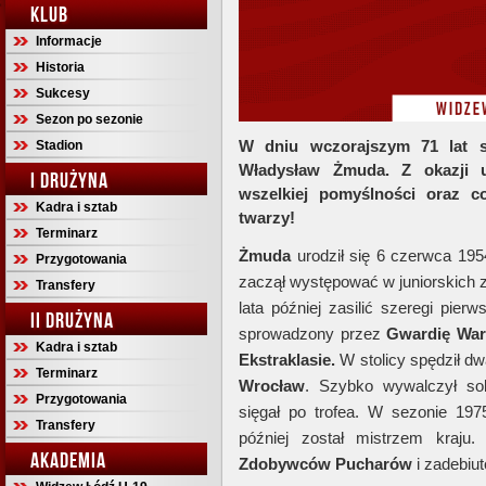
KLUB
Informacje
Historia
Sukcesy
Sezon po sezonie
W dniu wczorajszym 71 lat s
Stadion
Władysław Żmuda. Z okazji 
I DRUŻYNA
wszelkiej pomyślności oraz 
Kadra i sztab
twarzy!
Terminarz
Żmuda
urodził się 6 czerwca 19
Przygotowania
zaczął występować w juniorskich
Transfery
lata później zasilić szeregi pie
II DRUŻYNA
sprowadzony przez
Gwardię Wa
Kadra i sztab
Ekstraklasie.
W stolicy spędził dwa
Terminarz
Wrocław
. Szybko wywalczył so
Przygotowania
sięgał po trofea. W sezonie 19
Transfery
później został mistrzem kraju.
AKADEMIA
Zdobywców Pucharów
i zadebiut