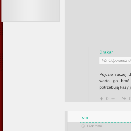
Drakar
Odpowiedź 
Pójdzie raczej 
warto go brać
potrzebują kasy 
0
Tom
1 rok temu