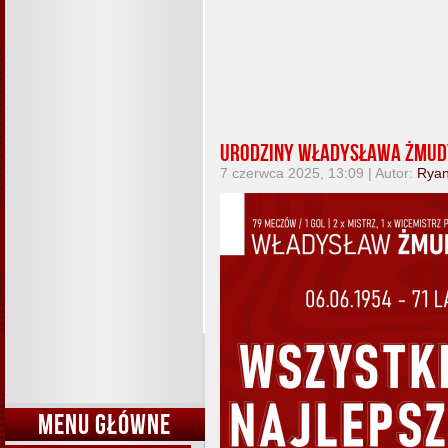
Urodziny Władysława Żmud
7 czerwca 2025, 13:09 | Autor:
Rya
MENU GŁÓWNE