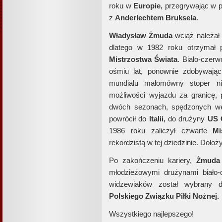
roku w
Europie,
przegrywając w
z
Anderlechtem Bruksela
.
Władysław Żmuda
wciąż należał 
dlatego w 1982 roku otrzymał p
Mistrzostwa Świata
. Biało-czer
ośmiu lat, ponownie zdobywając 
mundialu małomówny stoper n
możliwości wyjazdu za granicę,
dwóch sezonach, spędzonych 
powrócił do
Italii,
do drużyny
US 
1986 roku zaliczył czwarte
Mi
rekordzistą w tej dziedzinie. Dołoż
Po zakończeniu kariery,
Żmuda
młodzieżowymi drużynami biało-
widzewiaków został wybrany do
Polskiego Związku Piłki Nożnej.
Wszystkiego najlepszego!