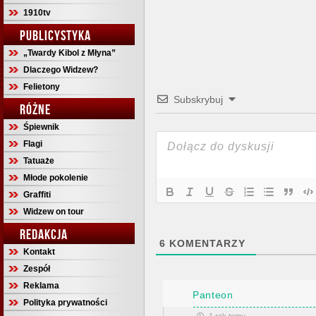
1910tv
PUBLICYSTYKA
„Twardy Kibol z Młyna”
Dlaczego Widzew?
Felietony
Subskrybuj
RÓŻNE
Śpiewnik
Flagi
Tatuaże
Młode pokolenie
Graffiti
Widzew on tour
REDAKCJA
6
KOMENTARZY
Kontakt
Zespół
Reklama
Panteon
Polityka prywatności