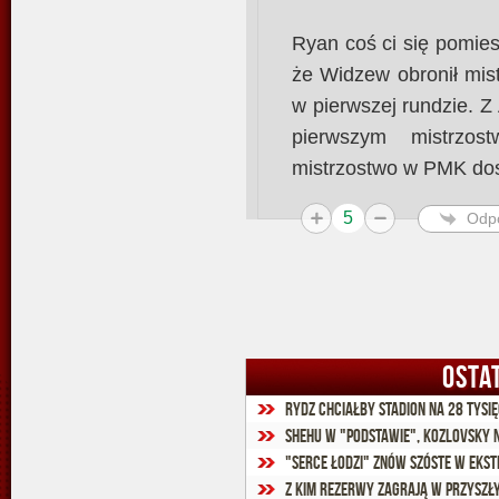
Ryan coś ci się pomies
że Widzew obronił mis
w pierwszej rundzie. 
pierwszym mistrzos
mistrzostwo w PMK dosz
5
Odp
OSTA
Shehu w "podstawie", Kozlovsky 
"Serce Łodzi" znów szóste w Ekst
Z kim rezerwy zagrają w przyszł