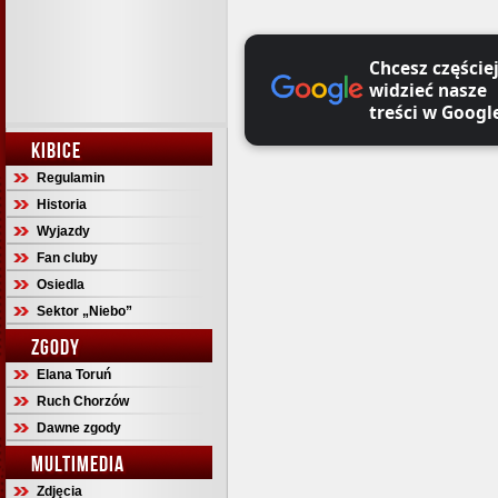
Chcesz częście
widzieć nasze
treści w Googl
KIBICE
Regulamin
Historia
Wyjazdy
Fan cluby
Osiedla
Sektor „Niebo”
ZGODY
Elana Toruń
Ruch Chorzów
Dawne zgody
MULTIMEDIA
Zdjęcia