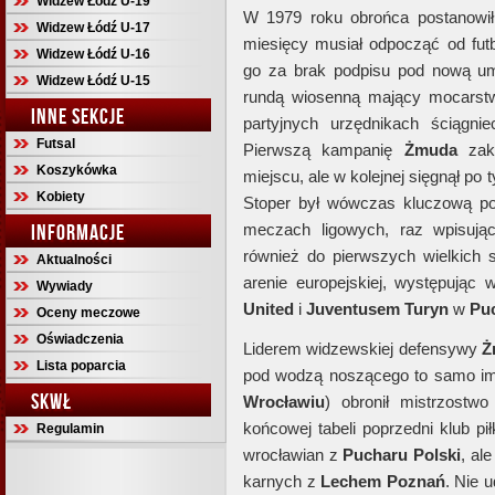
Widzew Łódź U-19
W 1979 roku obrońca postanowi
Widzew Łódź U-17
miesięcy musiał odpocząć od futb
Widzew Łódź U-16
go za brak podpisu pod nową um
Widzew Łódź U-15
rundą wiosenną mający mocars
INNE SEKCJE
partyjnych urzędnikach ściągn
Futsal
Pierwszą kampanię
Żmuda
zako
Koszykówka
miejscu, ale w kolejnej sięgnął po t
Kobiety
Stoper był wówczas kluczową p
INFORMACJE
meczach ligowych, raz wpisując 
również do pierwszych wielkich
Aktualności
arenie europejskiej, występując
Wywiady
United
i
Juventusem Turyn
w
Pu
Oceny meczowe
Oświadczenia
Liderem widzewskiej defensywy
Ż
Lista poparcia
pod wodzą noszącego to samo imię
SKWŁ
Wrocławiu
) obronił mistrzostwo
końcowej tabeli poprzedni klub pi
Regulamin
wrocławian z
Pucharu Polski
, al
karnych z
Lechem Poznań
. Nie 