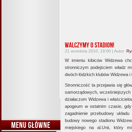
Walczymy o stadion!
21 września 2010, 19:00 | Autor:
Ry
W imieniu kibiców Widzewa chci
stronniczym podejściem władz mi
dwóch łódzkich klubów Widzewa i
Stronniczość ta przejawia się gł
samorządowych, wcześniejszych us
działaczom Widzewa i właścicielow
apogeum w ostatnim czasie, gdy 
zagadnienie przebudowy układu 
budowy nowego stadionu Widzew
MENU GŁÓWNE
miejskiego na al.Unii, który