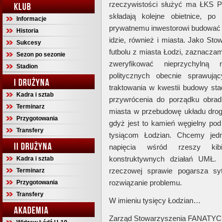
rzeczywistości służyć ma ŁKS PS
KLUB
składają kolejne obietnice, po 
Informacje
prywatnemu inwestorowi budować 
Historia
idzie, również i miasta. Jako Sto
Sukcesy
futbolu z miasta Łodzi, zaznaczam
Sezon po sezonie
zweryfikować nieprzychylną
Stadion
politycznych obecnie sprawuj
I DRUŻYNA
traktowania w kwestii budowy st
Kadra i sztab
przywrócenia do porządku obrad 
Terminarz
miasta w przebudowę układu dro
Przygotowania
gdyż jest to kamień węgielny pod
Transfery
tysiącom Łodzian. Chcemy jedn
II DRUŻYNA
napięcia wśród rzeszy ki
konstruktywnych działań UMŁ. B
Kadra i sztab
rzeczowej sprawie pogarsza sy
Terminarz
rozwiązanie problemu.
Przygotowania
Transfery
W imieniu tysięcy Łodzian…
AKADEMIA
Zarząd Stowarzyszenia FANAT