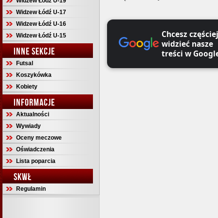
Widzew Łódź U-19
Widzew Łódź U-17
Widzew Łódź U-16
Chcesz częście
Widzew Łódź U-15
widzieć nasze
INNE SEKCJE
treści w Googl
Futsal
Koszykówka
Kobiety
INFORMACJE
Aktualności
Wywiady
Oceny meczowe
Oświadczenia
Lista poparcia
SKWŁ
Regulamin