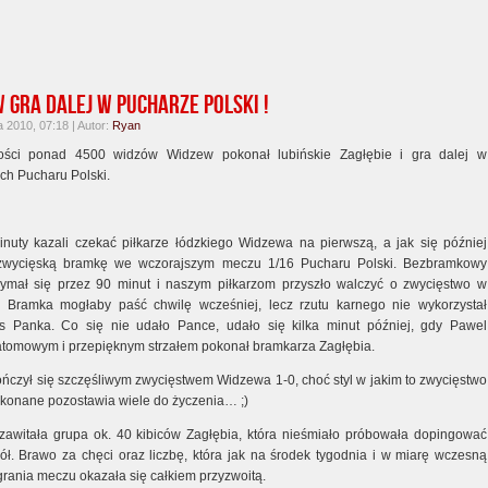
 gra dalej w Pucharze Polski !
 2010, 07:18 | Autor:
Ryan
ści ponad 4500 widzów Widzew pokonał lubińskie Zagłębie i gra dalej w
ch Pucharu Polski.
nuty kazali czekać piłkarze łódzkiego Widzewa na pierwszą, a jak się później
 zwycięską bramkę we wczorajszym meczu 1/16 Pucharu Polski. Bezbramkowy
zymał się przez 90 minut i naszym piłkarzom przyszło walczyć o zwycięstwo w
 Bramka mogłaby paść chwilę wcześniej, lecz rzutu karnego nie wykorzystał
 Panka. Co się nie udało Pance, udało się kilka minut później, gdy Pawel
atomowym i przepięknym strzałem pokonał bramkarza Zagłębia.
ńczył się szczęśliwym zwycięstwem Widzewa 1-0, choć styl w jakim to zwycięstwo
okonane pozostawia wiele do życzenia… ;)
awitała grupa ok. 40 kibiców Zagłębia, która nieśmiało próbowała dopingować
ół. Brawo za chęci oraz liczbę, która jak na środek tygodnia i w miarę wczesną
grania meczu okazała się całkiem przyzwoitą.