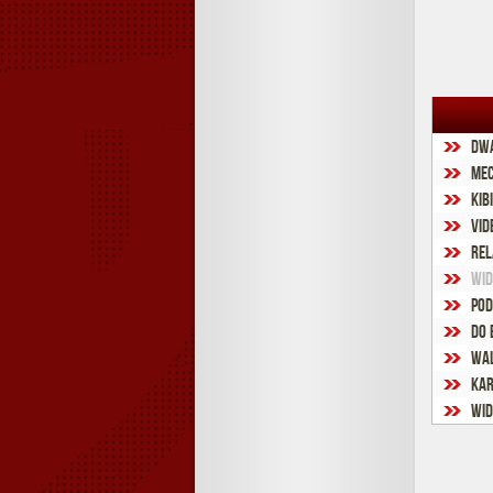
Dwa
Mec
Kib
VID
Rel
Wid
Pod
Do 
Wal
Kar
Wid