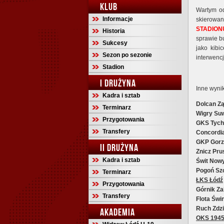
KLUB
Wartym od
Informacje
skierowa
STADION
Historia
sprawie b
Sukcesy
jako kibi
Sezon po sezonie
interwencj
Stadion
I DRUŻYNA
Inne wynik
Kadra i sztab
Dolcan Zą
Terminarz
Wigry Suw
Przygotowania
GKS Tych
Transfery
Concordi
GKP Gorz
II DRUŻYNA
Znicz Pr
Kadra i sztab
Świt Now
Pogoń Sz
Terminarz
ŁKS Łódź
Przygotowania
Górnik Za
Transfery
Flota Świ
Ruch Zdz
AKADEMIA
OKS 1945