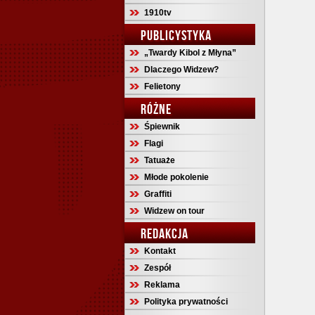
1910tv
PUBLICYSTYKA
„Twardy Kibol z Młyna”
Dlaczego Widzew?
Felietony
RÓŻNE
Śpiewnik
Flagi
Tatuaże
Młode pokolenie
Graffiti
Widzew on tour
REDAKCJA
Kontakt
Zespół
Reklama
Polityka prywatności