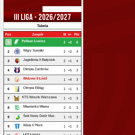
III LIGA - 2026/2027
Tabela
Pos
Zespół
M
+/-
Pkt
Pelikan Łowicz
1
2
+2
6
Wigry Suwałki
2
2
+2
4
Jagiellonia II Białystok
3
2
+1
4
Olimpia Zambrów
4
1
+5
3
Widzew II Łódź
5
1
+4
3
Olimpia Elbląg
6
2
+1
3
KTS Weszło Warszawa
7
1
+1
3
Mławianka Mława
8
2
0
3
Świt Nowy Dwór Maz.
9
1
+1
3
Wisła II Płock
9
1
+1
3
ŁKS Łomża