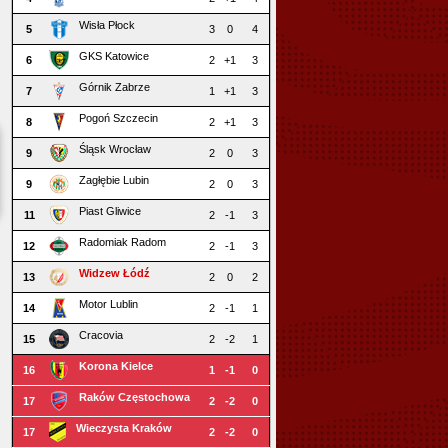
Wisła Płock
5
3
0
4
GKS Katowice
6
2
+1
3
Górnik Zabrze
7
1
+1
3
Pogoń Szczecin
8
2
+1
3
Śląsk Wrocław
9
2
0
3
Zagłębie Lubin
9
2
0
3
Piast Gliwice
11
2
-1
3
Radomiak Radom
12
2
-1
3
Widzew Łódź
13
2
0
2
Motor Lublin
14
2
-1
1
Cracovia
15
2
-2
1
Korona Kielce
16
1
-1
0
Raków Częstochowa
17
2
-2
0
Wieczysta Kraków
17
2
-2
0