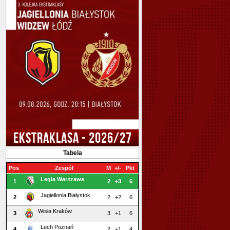
EKSTRAKLASA - 2026/27
Tabela
Pos
Zespół
M
+/-
Pkt
Legia Warszawa
1
2
+3
6
Jagiellonia Białystok
2
2
+2
6
Wisła Kraków
3
3
+1
6
Lech Poznań
4
2
+1
4