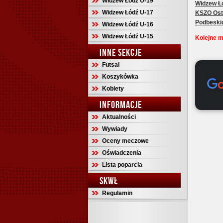
Widzew Łódź U-19
Widzew Ł
Widzew Łódź U-17
KSZO Ost
Podbeskid
Widzew Łódź U-16
Widzew Łódź U-15
Kolejne m
INNE SEKCJE
Futsal
Koszykówka
Kobiety
INFORMACJE
Aktualności
Wywiady
Oceny meczowe
Oświadczenia
Lista poparcia
SKWŁ
Regulamin