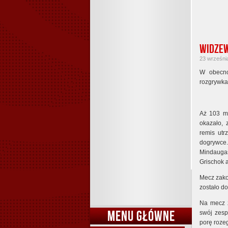
Widzew
23 września
W obecno
rozgrywka
Aż 103 mi
okazało,
remis utr
dogrywce.
Mindaugas
Grischok 
Mecz zako
zostało d
Na mecz z
MENU GŁÓWNE
swój zesp
porę roze