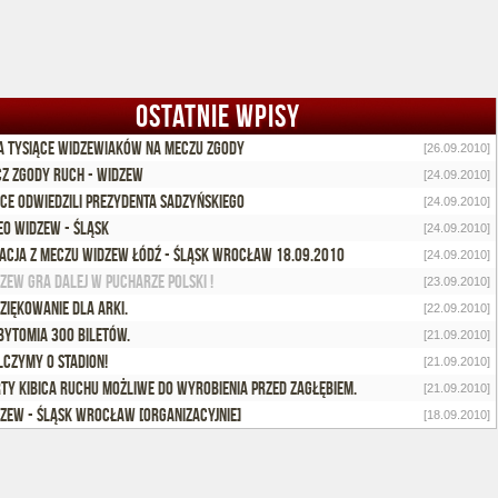
OSTATNIE WPISY
 tysiące Widzewiaków na meczu zgody
[26.09.2010]
z zgody RUCH - WIDZEW
[24.09.2010]
ice odwiedzili prezydenta Sadzyńskiego
[24.09.2010]
EO Widzew - Śląsk
[24.09.2010]
acja z meczu Widzew Łódź - Śląsk Wrocław 18.09.2010
[24.09.2010]
zew gra dalej w Pucharze Polski !
[23.09.2010]
ziękowanie dla Arki.
[22.09.2010]
Bytomia 300 biletów.
[21.09.2010]
czymy o stadion!
[21.09.2010]
ty Kibica Ruchu możliwe do wyrobienia przed Zagłębiem.
[21.09.2010]
zew - Śląsk Wrocław [organizacyjnie]
[18.09.2010]