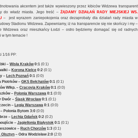
notowania akcentem jest także wywieszony przez kibiców Widzewa transparent
ny do władz miasta. Jego treść –
ŻĄDAMY DZIAŁAŃ RADY MIEJSKIEJ WS.
U
– jest wyrazem zaniepokojenia oraz dezaprobaty dla działań rady miasta w
udowy Stadionu Widzewa. Zapewniamy, iż na transparencie się nie skończy i my –
ce Widzewa oraz mieszkańcy Łodzi – ostro będziemy domagać się od radnych
i w tym temacie !
i 1/16 PP:
bki –
Wisła Kraków
0:1
(0:1)
ałki –
Korona Kielce
0:2
(0:1)
y –
Lech Poznań
0:1
(0:0)
a Piotrków –
GKS Bełchatów
0:1
(0:1)
ów Wlkp. –
Cracovia Kraków
0:1
(0:0)
uszków –
Polonia Warszawa
0:1
(0:0)
y Dwór –
Śląsk Wrocław
0:1
(0:1)
czecin –
Legia Warszawa
0:1
(0:0)
– Polonia Bytom 3:0
(0:0)
brze –
Lechia Gdańsk
0:2
(0:2)
noujście –
Jagiellonia Białystok
0:1
(0:1)
ieszowice –
Ruch Chorzów
1:3
(0:1)
 Olsztyn
– Odra Wodzisław 2:0
(2:0)