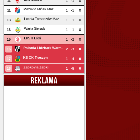
11
1
-1
0
Mazovia Mińsk Maz.
11
1
-1
0
Lechia Tomaszów Maz.
13
1
-1
0
Warta Sieradz
13
1
-1
0
ŁKS II Łódź
15
1
-2
0
Polonia Lidzbark Warm.
16
2
-3
0
KS CK Troszyn
17
1
-4
0
Ząbkovia Ząbki
18
1
-5
0
REKLAMA