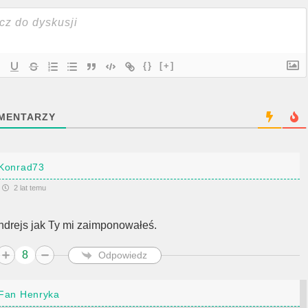
{}
[+]
MENTARZY
Konrad73
2 lat temu
ndrejs jak Ty mi zaimponowałeś.
8
Odpowiedz
Fan Henryka