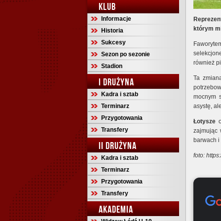
KLUB
Informacje
Reprezent
którym mi
Historia
Sukcesy
Faworyte
selekcjon
Sezon po sezonie
również p
Stadion
Ta zmiana
I DRUŻYNA
potrzebow
Kadra i sztab
mocnym s
Terminarz
asystę, al
Przygotowania
Łotysze
o
Transfery
zajmując 
barwach i
II DRUŻYNA
foto: http
Kadra i sztab
Terminarz
Przygotowania
Transfery
AKADEMIA