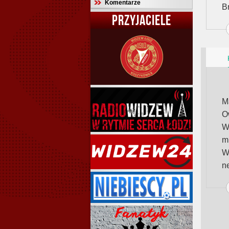
Komentarze
B
PRZYJACIELE
M
O
W
m
W
n