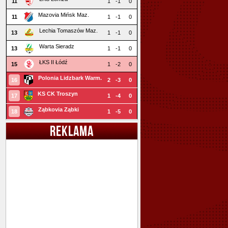
11
1
-1
0
Mazovia Mińsk Maz.
11
1
-1
0
Lechia Tomaszów Maz.
13
1
-1
0
Warta Sieradz
13
1
-1
0
ŁKS II Łódź
15
1
-2
0
Polonia Lidzbark Warm.
16
2
-3
0
KS CK Troszyn
17
1
-4
0
Ząbkovia Ząbki
18
1
-5
0
REKLAMA