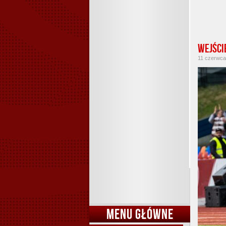
Wejści
11 czerwca 
MENU GŁÓWNE