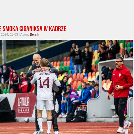
e smoka Ciganiksa w kadrze
2024, 20:03 | Autor:
Bercik