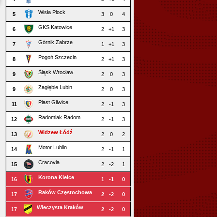
Wisła Płock
5
3
0
4
GKS Katowice
6
2
+1
3
Górnik Zabrze
7
1
+1
3
Pogoń Szczecin
8
2
+1
3
Śląsk Wrocław
9
2
0
3
Zagłębie Lubin
9
2
0
3
Piast Gliwice
11
2
-1
3
Radomiak Radom
12
2
-1
3
Widzew Łódź
13
2
0
2
Motor Lublin
14
2
-1
1
Cracovia
15
2
-2
1
Korona Kielce
16
1
-1
0
Raków Częstochowa
17
2
-2
0
Wieczysta Kraków
17
2
-2
0