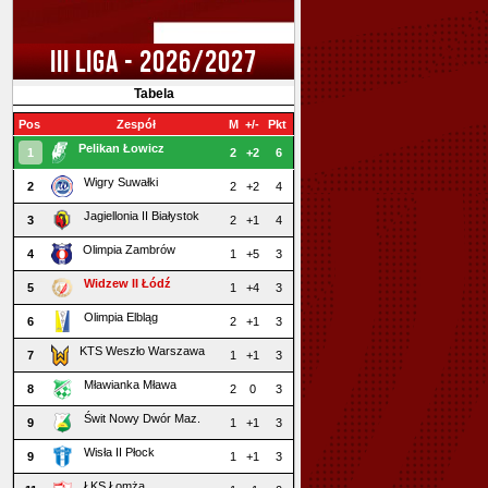
III LIGA - 2026/2027
Tabela
Pos
Zespół
M
+/-
Pkt
Pelikan Łowicz
1
2
+2
6
Wigry Suwałki
2
2
+2
4
Jagiellonia II Białystok
3
2
+1
4
Olimpia Zambrów
4
1
+5
3
Widzew II Łódź
5
1
+4
3
Olimpia Elbląg
6
2
+1
3
KTS Weszło Warszawa
7
1
+1
3
Mławianka Mława
8
2
0
3
Świt Nowy Dwór Maz.
9
1
+1
3
Wisła II Płock
9
1
+1
3
ŁKS Łomża