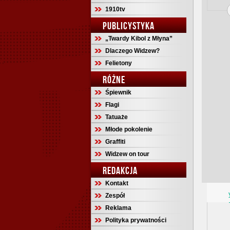
1910tv
PUBLICYSTYKA
„Twardy Kibol z Młyna”
Dlaczego Widzew?
Felietony
RÓŻNE
Śpiewnik
Flagi
Tatuaże
Młode pokolenie
Graffiti
Widzew on tour
REDAKCJA
Kontakt
Zespół
Reklama
Polityka prywatności