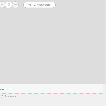
6
Odpowiedz
yarmon
2 lat temu