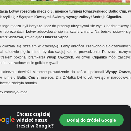
acja Łotwy rozegrała mecz o 3. miejsce turnieju towarzyskiego Baltic Cup, w
erzyli się z Wyspami Owczymi. Świetny występ zaliczył Andrejs Ciganiks.
m tego meczu byli
Łotysze,
lecz do przerwy utrzymywał się wynik bezbramkowy i
er reprezentacji
Łotwy
zdecydował się na cztery zmiany. Na boisku pojawił się
iłkarz
Widzewa
, zmieniając
Lukassa Vapne
.
 okazała się strzałem w dziesiątkę! Lewy obrońca czerwono-biało-czerwonych
ał zaledwie pięciu minut, by dać swojej kadrze prowadzenie. Po rzucie rożnym
trzałem pokonał bramkarza
Wysp Owczych.
Po chwili
Ciganiks
mógł zaliczyć
e dobrze zachował się golkiper rywali.
statecznie dowieźli skromne prowadzenie do końca i pokonali
Wyspy Owcze,
w turnieju
Baltic Cup
3. miejsce. Dla 27-latka był to 53. występ w narodowych
 trzecia zdobyta bramka.
s://x.com/kajbumba
Chcesz częściej
widzieć nasze
Dodaj do źródeł Google
treści w Google?