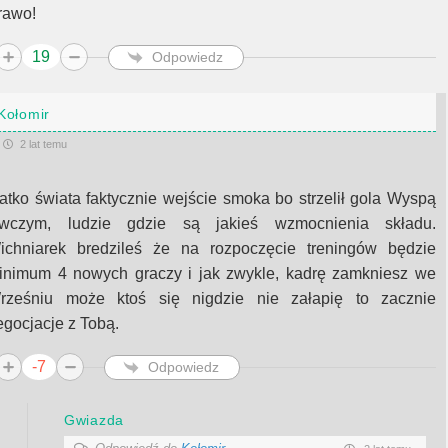
rawo!
19
Odpowiedz
Kołomir
2 lat temu
atko świata faktycznie wejście smoka bo strzelił gola Wyspą
wczym, ludzie gdzie są jakieś wzmocnienia składu.
ichniarek bredzileś że na rozpoczęcie treningów będzie
inimum 4 nowych graczy i jak zwykle, kadrę zamkniesz we
rześniu może ktoś się nigdzie nie załapię to zacznie
egocjacje z Tobą.
-7
Odpowiedz
Gwiazda