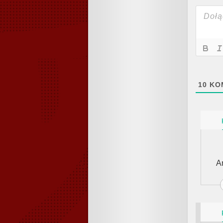
10
KO
A