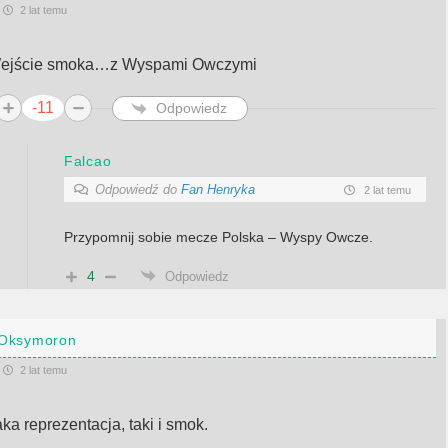
2 lat temu
ejście smoka…z Wyspami Owczymi
-11
Odpowiedz
Falcao
Odpowiedź do
Fan Henryka
2 lat temu
Przypomnij sobie mecze Polska – Wyspy Owcze.
4
Odpowiedz
Oksymoron
2 lat temu
ka reprezentacja, taki i smok.