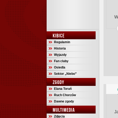
W
KIBICE
Regulamin
Historia
Wyjazdy
Fan cluby
Osiedla
Sektor „Niebo”
ZGODY
Elana Toruń
Ruch Chorzów
Dawne zgody
MULTIMEDIA
Ja
Zdjęcia