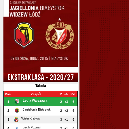
EKSTRAKLASA - 2026/27
Tabela
Pos
Zespół
M
+/-
Pkt
Legia Warszawa
1
2
+3
6
Jagiellonia Białystok
2
2
+2
6
Wisła Kraków
3
3
+1
6
Lech Poznań
4
2
+1
4