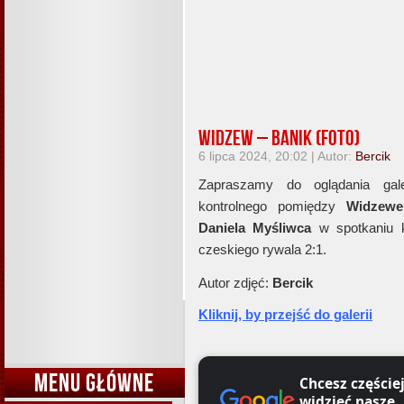
Widzew – Banik (foto)
6 lipca 2024, 20:02 | Autor:
Bercik
Zapraszamy do oglądania gale
kontrolnego pomiędzy
Widzew
Daniela Myśliwca
w spotkaniu
czeskiego rywala 2:1.
Autor zdjęć:
Bercik
Kliknij, by przejść do galerii
MENU GŁÓWNE
Chcesz częście
widzieć nasze