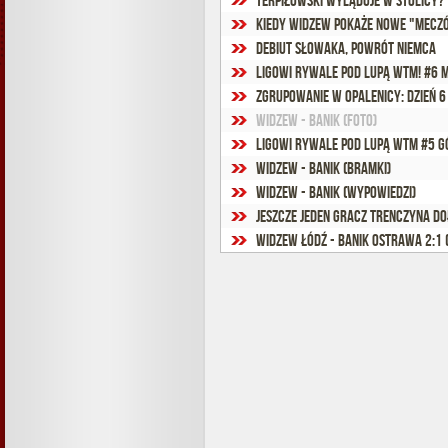
Terpiłowski wyląduje w stolicy?
Kiedy Widzew pokaże nowe "mecz
Debiut Słowaka, powrót Niemca
Ligowi rywale pod lupą WTM! #6 
Zgrupowanie w Opalenicy: Dzień 6
Widzew - Banik (foto)
Ligowi rywale pod lupą WTM #5 G
Widzew - Banik (bramki)
Widzew - Banik (wypowiedzi)
Jeszcze jeden gracz Trenczyna do
Widzew Łódź - Banik Ostrawa 2:1 (1: