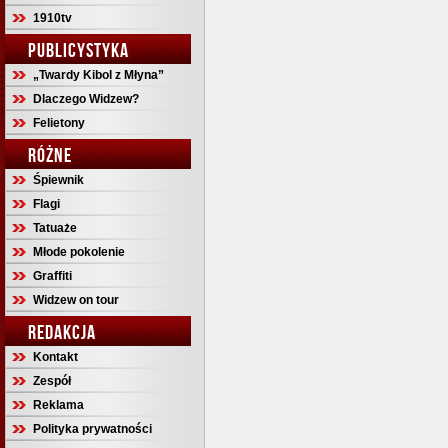
1910tv
PUBLICYSTYKA
„Twardy Kibol z Młyna”
Dlaczego Widzew?
Felietony
RÓŻNE
Śpiewnik
Flagi
Tatuaże
Młode pokolenie
Graffiti
Widzew on tour
REDAKCJA
Kontakt
Zespół
Reklama
Polityka prywatności