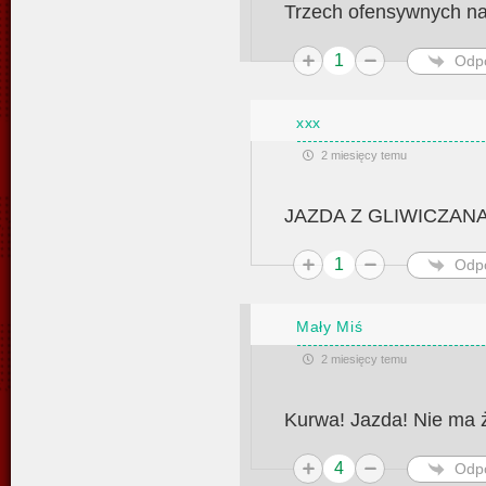
Trzech ofensywnych n
1
Odp
xxx
2 miesięcy temu
JAZDA Z GLIWICZANA
1
Odp
Mały Miś
2 miesięcy temu
Kurwa! Jazda! Nie ma ż
4
Odp