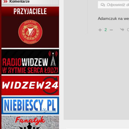
Komentarze
Odpowiedź 
PRZYJACIELE
Adamczuk na wej
2