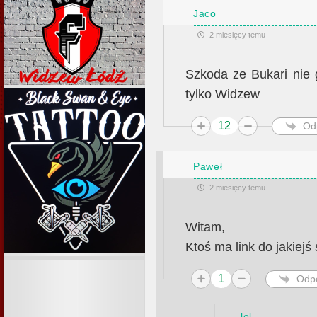
Jaco
2 miesięcy temu
Szkoda ze Bukari nie 
tylko Widzew
12
Od
Paweł
2 miesięcy temu
Witam,
Ktoś ma link do jakiejś
1
Odp
lol