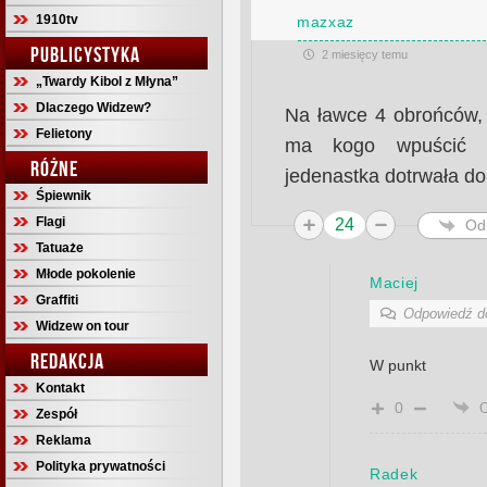
1910tv
mazxaz
PUBLICYSTYKA
2 miesięcy temu
„Twardy Kibol z Młyna”
Dlaczego Widzew?
Na ławce 4 obrońców, 
Felietony
ma kogo wpuścić 
RÓŻNE
jedenastka dotrwała d
Śpiewnik
Flagi
24
Od
Tatuaże
Młode pokolenie
Maciej
Graffiti
Odpowiedź 
Widzew on tour
REDAKCJA
W punkt
Kontakt
0
Zespół
Reklama
Polityka prywatności
Radek