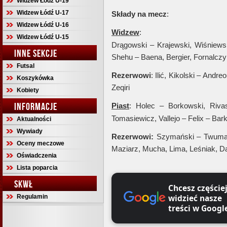
Widzew Łódź U-19
Widzew Łódź U-17
Składy na mecz
:
Widzew Łódź U-16
Widzew
:
Widzew Łódź U-15
Drągowski – Krajewski, Wiśniewsk
INNE SEKCJE
Shehu – Baena, Bergier, Fornalcz
Futsal
Rezerwowi
: Ilić, Kikolski – Andr
Koszykówka
Zeqiri
Kobiety
INFORMACJE
Piast
: Holec – Borkowski, Rivas
Tomasiewicz, Vallejo – Felix – Bark
Aktualności
Wywiady
Rezerwowi:
Szymański – Twumas
Oceny meczowe
Maziarz, Mucha, Lima, Leśniak, D
Oświadczenia
Lista poparcia
SKWŁ
Chcesz częście
widzieć nasze
Regulamin
treści w Googl