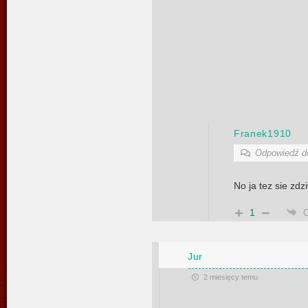
Franek1910
Odpowiedź 
No ja tez sie zdz
1
Jur
2 miesięcy temu