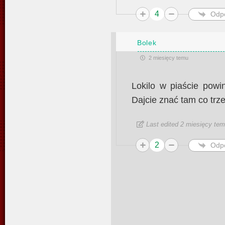
4
Odp
Bolek
2 miesięcy temu
Lokilo w piaście powi
Dajcie znać tam co trz
Last edited 2 miesięcy te
2
Odp