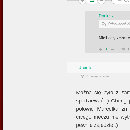
12
Od
Dariusz
Odpowiedź 
Mieli cały zezon
1
Jacek
2 miesięcy temu
Można się było z zam
spodziewać :) Cheng j
połowie Marcelka zm
całego meczu nie wytr
pewnie zajedzie :)