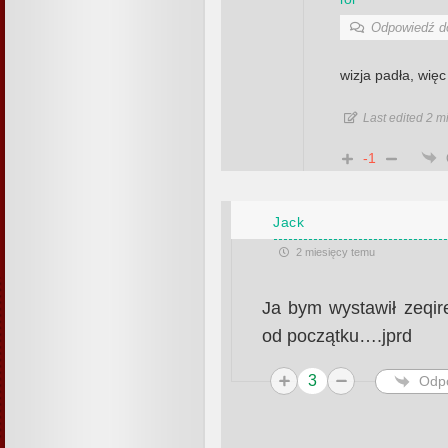
Odpowiedź 
wizja padła, wię
Last edited 2 m
-1
Jack
2 miesięcy temu
Ja bym wystawił zeqir
od początku….jprd
3
Odp