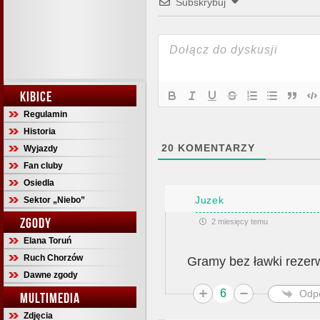
Subskrybuj
KIBICE
Regulamin
Historia
20
KOMENTARZY
Wyjazdy
Fan cluby
Osiedla
Juzek
Sektor „Niebo”
ZGODY
2 miesięcy temu
Elana Toruń
Ruch Chorzów
Gramy bez ławki reze
Dawne zgody
6
Odp
MULTIMEDIA
Zdjęcia