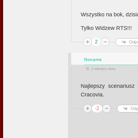
Wszystko na bok, dzisia
Tylko Widzew RTS!!!
2
Odp
Noname
2 miesięcy temu
Najlepszy scenariusz 
Cracovia.
-2
Odp