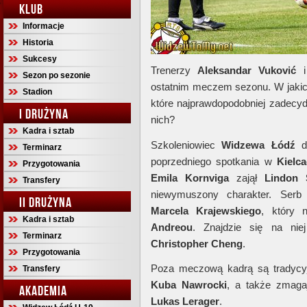
KLUB
Informacje
Historia
Sukcesy
Trenerzy
Aleksandar Vuković
Sezon po sezonie
ostatnim meczem sezonu. W jakich
Stadion
które najprawdopodobniej zadecy
I DRUŻYNA
nich?
Kadra i sztab
Szkoleniowiec
Widzewa Łódź
do
Terminarz
poprzedniego spotkania w
Kielc
Przygotowania
Emila Kornviga
zajął
Lindon 
Transfery
niewymuszony charakter. Serb 
II DRUŻYNA
Marcela Krajewskiego
, który 
Kadra i sztab
Andreou
. Znajdzie się na nie
Terminarz
Christopher Cheng
.
Przygotowania
Poza meczową kadrą są tradycy
Transfery
Kuba Nawrocki
, a także zmaga
AKADEMIA
Lukas Lerager
.