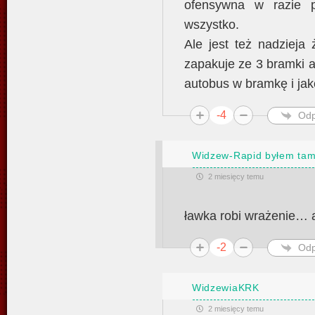
ofensywna w razie p
wszystko.
Ale jest też nadzieja
zapakuje ze 3 bramki 
autobus w bramkę i jak
-4
Odp
Widzew-Rapid byłem tam
2 miesięcy temu
ławka robi wrażenie… a
-2
Odp
WidzewiaKRK
2 miesięcy temu