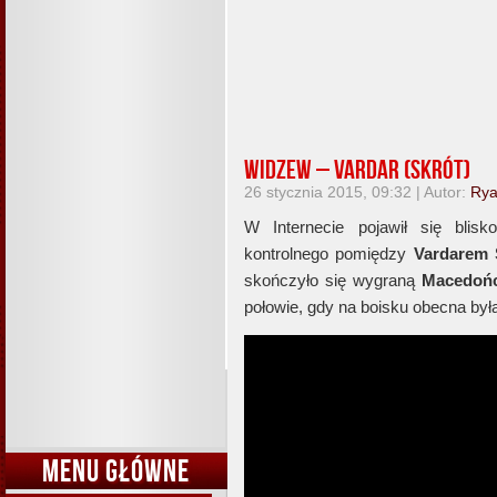
Widzew – Vardar (skrót)
26 stycznia 2015, 09:32 | Autor:
Ry
W Internecie pojawił się blis
kontrolnego pomiędzy
Vardarem 
skończyło się wygraną
Macedoń
połowie, gdy na boisku obecna była
MENU GŁÓWNE