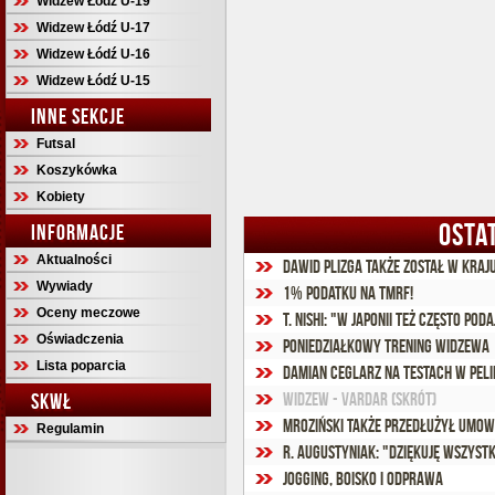
Widzew Łódź U-19
Widzew Łódź U-17
Widzew Łódź U-16
Widzew Łódź U-15
INNE SEKCJE
Futsal
Koszykówka
Kobiety
OSTA
INFORMACJE
Aktualności
Dawid Plizga także został w kraj
Wywiady
1% podatku na TMRF!
Oceny meczowe
T. Nishi: "W Japonii też często poda
Oświadczenia
Poniedziałkowy trening Widzewa
Lista poparcia
Damian Ceglarz na testach w Peli
SKWŁ
Widzew - Vardar (skrót)
Mroziński także przedłużył umow
Regulamin
R. Augustyniak: "Dziękuję wszys
Jogging, boisko i odprawa