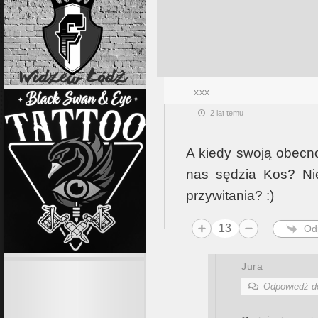
xxx
2 lat temu
A kiedy swoją obecn
nas sędzia Kos? Ni
przywitania? :)
13
Od
Jura
Odpowiedź 