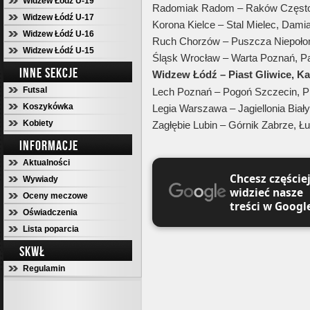
Widzew Łódź U-19
Radomiak Radom – Raków Częstoc
Widzew Łódź U-17
Korona Kielce – Stal Mielec, Dam
Widzew Łódź U-16
Ruch Chorzów – Puszcza Niepołom
Widzew Łódź U-15
Śląsk Wrocław – Warta Poznań, 
INNE SEKCJE
Widzew Łódź – Piast Gliwice, Ka
Futsal
Lech Poznań – Pogoń Szczecin, Pi
Koszykówka
Legia Warszawa – Jagiellonia Biał
Kobiety
Zagłębie Lubin – Górnik Zabrze, Ł
INFORMACJE
Aktualności
Chcesz częście
Wywiady
widzieć nasze
Oceny meczowe
treści w Googl
Oświadczenia
Lista poparcia
SKWŁ
Regulamin