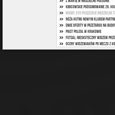
Z Wartą w niedzielne południe
Kibicowskie podsumowanie 26. ko
Wiemy, kto posędziuje niedzielne s
Róża Kutno nowym klubem partn
Dwie oferty w przetargu na budow
Piast poległ w Krakowie
Futsal: Nieskuteczny Widzew pr
Oceny widzewiaków po meczu z K