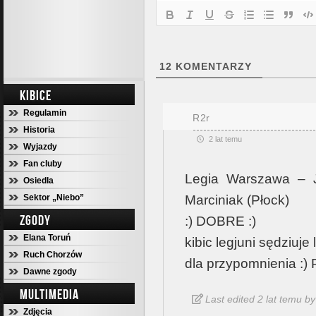
12
KOMENTARZY
KIBICE
Regulamin
R2r
Historia
2 lat temu
Wyjazdy
Fan cluby
Legia Warszawa – Ja
Osiedla
Sektor „Niebo”
Marciniak (Płock)
ZGODY
:) DOBRE :)
Elana Toruń
kibic legjuni sędziuje 
Ruch Chorzów
dla przypomnienia :)
Dawne zgody
MULTIMEDIA
Last edited 2 lat temu b
Zdjęcia