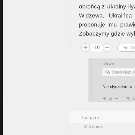
obrońcą z Ukrainy Il
Widzewa. Ukraińca
proponuje mu prawie
Zobaczymy gdzie wyl
-10
O
slawo
Odpowiedź 
Nie słyszałem o 
2
balagan
2 lat temu