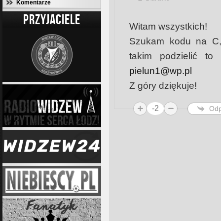
Komentarze
PRZYJACIELE
Witam wszystkich!
Szukam kodu na C, j
takim podzielić to
pielun1@wp.pl
Z góry dziękuje!
-2
Odp