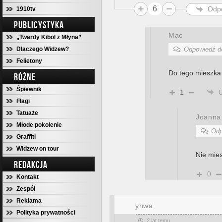
6
Odp
1910tv
PUBLICYSTYKA
Mac
„Twardy Kibol z Młyna”
Dlaczego Widzew?
Odpowiedź 
Felietony
Do tego mieszka
RÓŻNE
Śpiewnik
1
Flagi
Tatuaże
Joanna
Młode pokolenie
Odp
Graffiti
Widzew on tour
Nie mie
REDAKCJA
0
Kontakt
Zespół
Reklama
ynwa
Polityka prywatności
2 lat temu