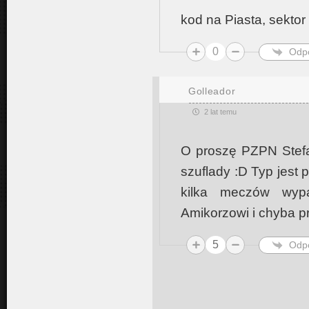
kod na Piasta, sekto
0
Odp
Golleador
2 lat temu
O proszę PZPN Stefa
szuflady :D Typ jest 
kilka meczów wypac
Amikorzowi i chyba p
5
Odp