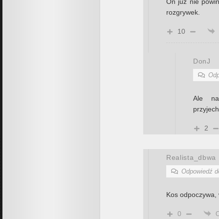
On już nie powi
rozgrywek.
10
DonJ
Odp
Ale na
przyjech
2
Realista_dbwa
Odpowiedź 
Kos odpoczywa, 
0