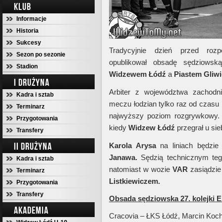
KLUB
Informacje
Historia
Sukcesy
Tradycyjnie dzień przed roz
Sezon po sezonie
opublikował obsadę sędziowsk
Stadion
Widzewem Łódź
a
Piastem Gliw
I DRUŻYNA
Arbiter z województwa zachodn
Kadra i sztab
meczu łodzian tylko raz od czasu
Terminarz
najwyższy poziom rozgrywkowy. 
Przygotowania
kiedy
Widzew Łódź
przegrał u sie
Transfery
II DRUŻYNA
Karola Arysa
na liniach będzie 
Janawa.
Sędzią technicznym te
Kadra i sztab
natomiast w wozie
VAR
zasiądzi
Terminarz
Listkiewiczem.
Przygotowania
Transfery
Obsada sędziowska 27. kolejki E
AKADEMIA
Cracovia – ŁKS Łódź, Marcin Koc