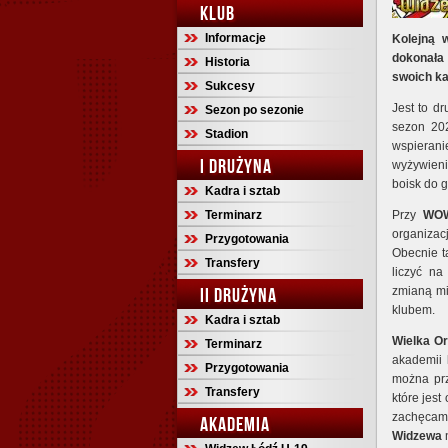
KLUB
Informacje
Kolejną 
dokonała 
Historia
swoich ka
Sukcesy
Jest to d
Sezon po sezonie
sezon 202
Stadion
wspierani
I DRUŻYNA
wyżywien
boisk do g
Kadra i sztab
Terminarz
Przy
WO
organizac
Przygotowania
Obecnie t
Transfery
liczyć na
II DRUŻYNA
zmianą mi
klubem.
Kadra i sztab
Wielka
Or
Terminarz
akademii 
Przygotowania
można prz
Transfery
które jest
zachęcamy
AKADEMIA
Widzewa
n