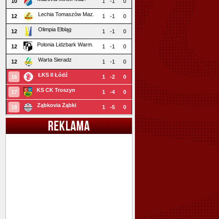
10
1
-1
0
Lechia Tomaszów Maz.
12
1
-1
0
Olimpia Elbląg
12
1
-1
0
Polonia Lidzbark Warm.
12
1
-1
0
Warta Sieradz
12
1
-1
0
ŁKS II Łódź
16
1
-2
0
KS CK Troszyn
17
1
-4
0
Ząbkovia Ząbki
18
1
-5
0
REKLAMA