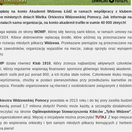
wpłatę na konto Akademii Widzewa Łódź w ramach współpracy z klubem
w minionych dniach Wielka Orkiestra Widzewskiej Pomocy. Jak informuje na
nałach sama organizacja, na konto akademii trafiło w sumie 40 000 złotych!
ruga wpłata ze strony
WOWP
, której siłę tworzą sami kibice, w ramach umowy na
3/24. Kibice dobrowolnie wpłacają środki, które później są przeznaczane na
e rozwoju młodych piłkarzy
Widzewa
. Przekazane pieniądze są przeznaczane na
ie zawodników, organizację wyjazdów na mecze, zakup sprzętu oraz wynajem
ry.
WP
działa również
Klub 1910
, który zrzesza najbardziej aktywnych członków
ji, którzy regularnie wspierają finansowo sponsora głównego klubowej akademii.
akich osób jest już ponad 800, a ich liczba stale rośnie. Członkowie klubu mogą
 wyróżnienia, choćby w postaci pierwszeństwa przy przedłużaniu karnetów ze
ejsca. Ponadto organizowane są również z osobistościami związanymi z łódzkim
kiestra
Widzewskiej
Pomocy
powstała w 2013 roku i do tej pory zasiliła budżet
kwotą ponad 1,7 miliona złotych! Pomóc może każdy, a szczegóły działalności
eczytać na stronie
Ogólnopolskiego Stowarzyszenia Kibiców „Tylko Widzew”
,
 organizatorem akcji. Więcej o inicjatywie można przeczytać
TUTAJ
. Z tego miejsca
 do wspierania orkiestry i tym samym młodych piłkarzy trenujących z herbem
a piersi!