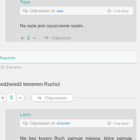
Toya
Odpowiedź do
aaa
2 lat temu
Na razie jest czyszczenie szatni..
2
Odpowiedz
Anonim
2 lat temu
iedźwiedź trenerem Ruchu!
5
Odpowiedz
Leon
Odpowiedź do
Anonim
2 lat temu
Nie bez kozery Ruch zajmuje miejsce, które zajmuje.