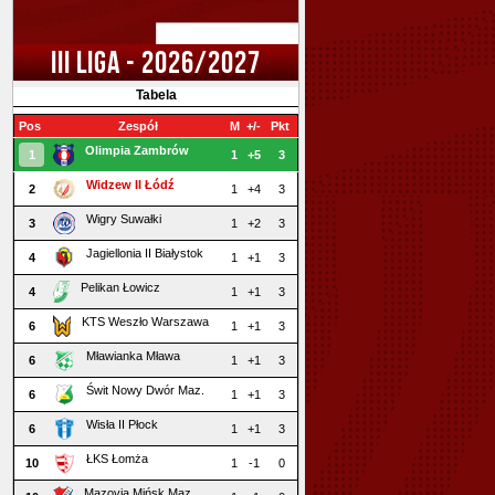
III LIGA - 2026/2027
Tabela
Pos
Zespół
M
+/-
Pkt
Olimpia Zambrów
1
1
+5
3
Widzew II Łódź
2
1
+4
3
Wigry Suwałki
3
1
+2
3
Jagiellonia II Białystok
4
1
+1
3
Pelikan Łowicz
4
1
+1
3
KTS Weszło Warszawa
6
1
+1
3
Mławianka Mława
6
1
+1
3
Świt Nowy Dwór Maz.
6
1
+1
3
Wisła II Płock
6
1
+1
3
ŁKS Łomża
10
1
-1
0
Mazovia Mińsk Maz.