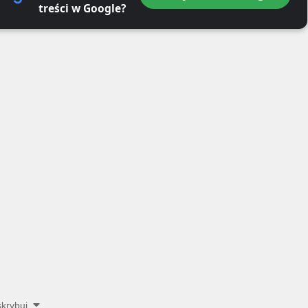
treści w Google?
krybuj