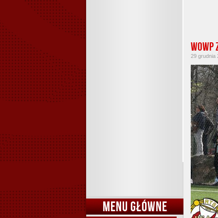
WOWP z
29 grudnia 
MENU GŁÓWNE