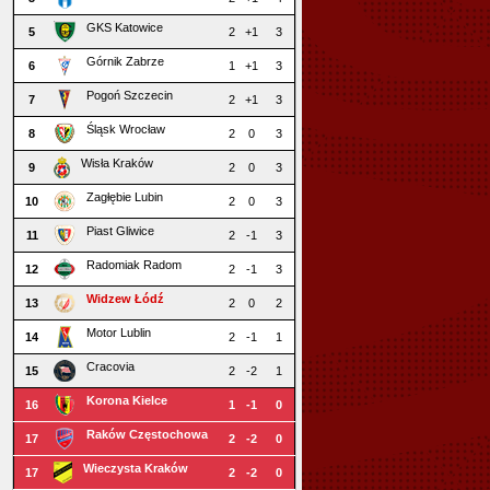
GKS Katowice
5
2
+1
3
Górnik Zabrze
6
1
+1
3
Pogoń Szczecin
7
2
+1
3
Śląsk Wrocław
8
2
0
3
Wisła Kraków
9
2
0
3
Zagłębie Lubin
10
2
0
3
Piast Gliwice
11
2
-1
3
Radomiak Radom
12
2
-1
3
Widzew Łódź
13
2
0
2
Motor Lublin
14
2
-1
1
Cracovia
15
2
-2
1
Korona Kielce
16
1
-1
0
Raków Częstochowa
17
2
-2
0
Wieczysta Kraków
17
2
-2
0