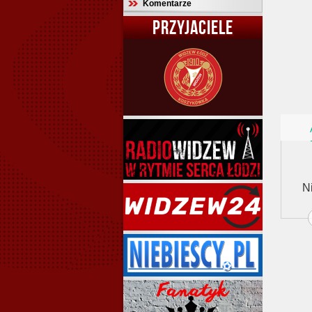
Komentarze
PRZYJACIELE
N