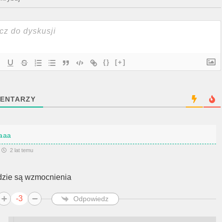
{}
[+]
ENTARZY
aaa
2 lat temu
dzie są wzmocnienia
-3
Odpowiedz