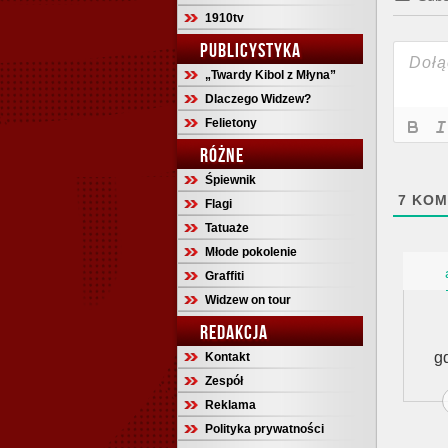
1910tv
PUBLICYSTYKA
„Twardy Kibol z Młyna”
Dlaczego Widzew?
Felietony
RÓŻNE
Śpiewnik
7
KOM
Flagi
Tatuaże
Młode pokolenie
Graffiti
Widzew on tour
REDAKCJA
g
Kontakt
Zespół
Reklama
Polityka prywatności