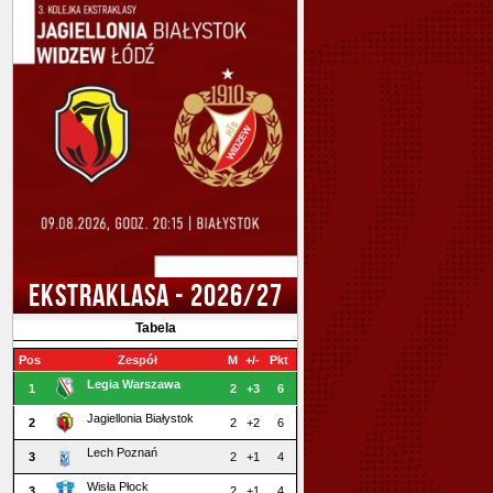
EKSTRAKLASA - 2026/27
Tabela
Pos
Zespół
M
+/-
Pkt
Legia Warszawa
1
2
+3
6
Jagiellonia Białystok
2
2
+2
6
Lech Poznań
3
2
+1
4
Wisła Płock
3
2
+1
4