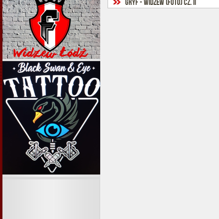
Gryf - Widzew (foto) cz. II