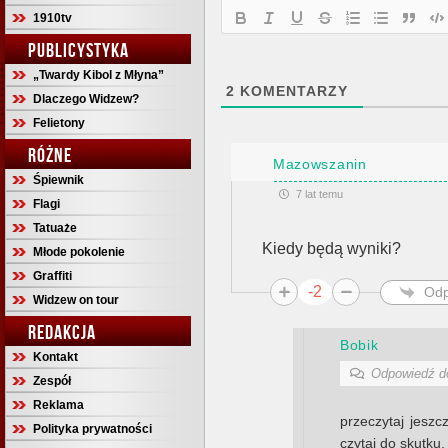
1910tv
PUBLICYSTYKA
„Twardy Kibol z Młyna”
2
KOMENTARZY
Dlaczego Widzew?
Felietony
RÓŻNE
Mazowszanin
Śpiewnik
7 lat temu
Flagi
Tatuaże
Kiedy będą wyniki?
Młode pokolenie
Graffiti
-2
Odp
Widzew on tour
REDAKCJA
Bobik
Kontakt
Odpowiedź 
Zespół
Reklama
przeczytaj jeszcz
Polityka prywatności
czytaj do skutku