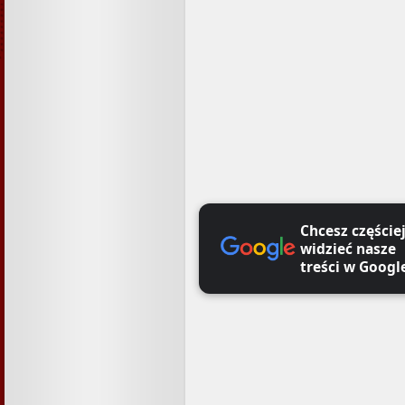
Chcesz częście
widzieć nasze
treści w Googl