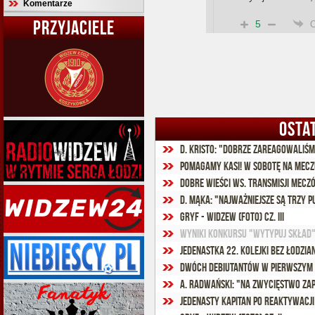
Komentarze
PRZYJACIELE
5
OSTA
D. Kristo: "Dobrze zareagowaliśm
Pomagamy Kasi! W sobotę na meczu
Dobre wieści ws. transmisji mec
D. Mąka: "Najważniejsze są trzy 
Gryf - Widzew (foto) cz. III
Wyniki konkursu "Wytypuj skład
Jedenastka 22. kolejki bez łodzia
Dwóch debiutantów w pierwszym
A. Radwański: "Na zwycięstwo z
Jedenasty kapitan po reaktywacji