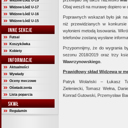
Widzew Łódź U-19
Obaj weszli na murawę dopiero w d
Widzew Łódź U-17
Widzew Łódź U-16
Poprawnych wskazań było jak na le
Widzew Łódź U-15
niż przewidzianych w konkursie
INNE SEKCJE
wyłonieni metodą losowania. Wkró
Futsal
telefonów zostaną wysłane informa
Koszykówka
Przypomnijmy, że do wygrania b
Kobiety
sezonu 2018/2019 oraz trzy ksi
INFORMACJE
Wawrzynowskiego
.
Aktualności
Prawidłowy skład Widzewa w me
Wywiady
Oceny meczowe
Patryk Wolański – Łukasz Tur
Oświadczenia
Zieleniecki, Tomasz Wełna, Dani
Lista poparcia
Konrad Gutowski, Przemysław Bana
SKWŁ
Regulamin