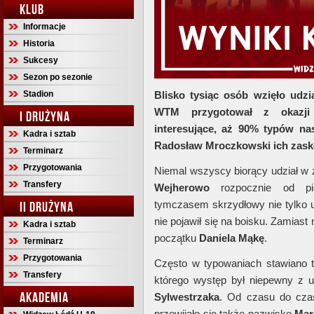
KLUB
Informacje
Historia
Sukcesy
Sezon po sezonie
Stadion
Blisko tysiąc osób wzięło udzi
WTM przygotował z okazji 
I DRUŻYNA
interesujące, aż 90% typów na
Kadra i sztab
Radosław Mroczkowski ich zask
Terminarz
Przygotowania
Niemal wszyscy biorący udział w
Transfery
Wejherowo
rozpocznie od pi
tymczasem skrzydłowy nie tylko u
II DRUŻYNA
nie pojawił się na boisku. Zamias
Kadra i sztab
początku
Daniela Mąkę
.
Terminarz
Przygotowania
Często w typowaniach stawiano 
Transfery
którego występ był niepewny z u
AKADEMIA
Sylwestrzaka
. Od czasu do cz
przewijało się także nazwisko
Mar