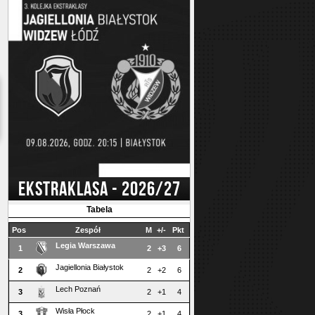
EKSTRAKLASA - 2026/27
Tabela
Pos
Zespół
M
+/-
Pkt
Legia Warszawa
1
2
+3
6
Jagiellonia Białystok
2
2
+2
6
Lech Poznań
3
2
+1
4
Wisła Płock
3
2
+1
4