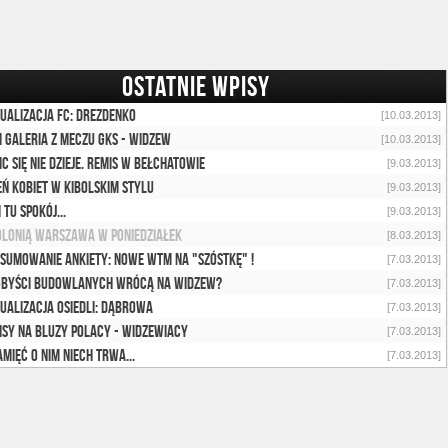
OSTATNIE WPISY
ualizacja FC: Drezdenko
[10.03.2013]
i galeria z meczu GKS - Widzew
[10.03.2013]
 nic się nie dzieje. Remis w Bełchatowie
[9.03.2013]
eń Kobiet w kibolskim stylu
[9.03.2013]
i tu spokój...
[9.03.2013]
olonią Warszawa w poniedziałek
[8.03.2013]
sumowanie ankiety: nowe WTM na "szóstkę" !
[7.03.2013]
byści Budowlanych wrócą na Widzew?
[7.03.2013]
ualizacja osiedli: Dąbrowa
[7.03.2013]
isy na bluzy POLACY - WIDZEWIACY
[7.03.2013]
amięć o Nim niech trwa...
[7.03.2013]