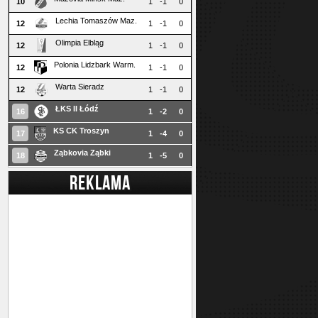
10
1
-1
0
Lechia Tomaszów Maz.
12
1
-1
0
Olimpia Elbląg
12
1
-1
0
Polonia Lidzbark Warm.
12
1
-1
0
Warta Sieradz
12
1
-1
0
ŁKS II Łódź
16
1
-2
0
KS CK Troszyn
17
1
-4
0
Ząbkovia Ząbki
18
1
-5
0
REKLAMA