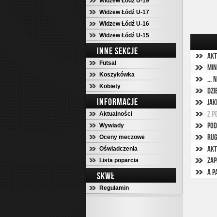
Widzew Łódź U-19
Widzew Łódź U-17
Widzew Łódź U-16
Widzew Łódź U-15
INNE SEKCJE
Akt
Futsal
Min
Koszykówka
...
Kobiety
Dzi
INFORMACJE
Jak
Z P
Aktualności
Pod
Wywiady
Rug
Oceny meczowe
Akt
Oświadczenia
Zap
Lista poparcia
A p
SKWŁ
Regulamin