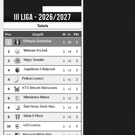
III LIGA - 2026/2027
Tabela
Pos
Zespół
M
+/-
Pkt
Olimpia Zambrów
1
1
+5
3
Widzew II Łódź
2
1
+4
3
Wigry Suwałki
3
1
+2
3
Jagiellonia II Białystok
4
1
+1
3
Pelikan Łowicz
4
1
+1
3
KTS Weszło Warszawa
6
1
+1
3
Mławianka Mława
6
1
+1
3
Świt Nowy Dwór Maz.
6
1
+1
3
Wisła II Płock
6
1
+1
3
ŁKS Łomża
10
1
-1
0
Mazovia Mińsk Maz.