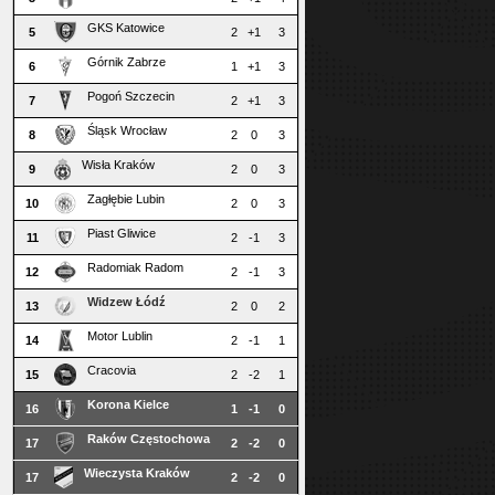
GKS Katowice
5
2
+1
3
Górnik Zabrze
6
1
+1
3
Pogoń Szczecin
7
2
+1
3
Śląsk Wrocław
8
2
0
3
Wisła Kraków
9
2
0
3
Zagłębie Lubin
10
2
0
3
Piast Gliwice
11
2
-1
3
Radomiak Radom
12
2
-1
3
Widzew Łódź
13
2
0
2
Motor Lublin
14
2
-1
1
Cracovia
15
2
-2
1
Korona Kielce
16
1
-1
0
Raków Częstochowa
17
2
-2
0
Wieczysta Kraków
17
2
-2
0