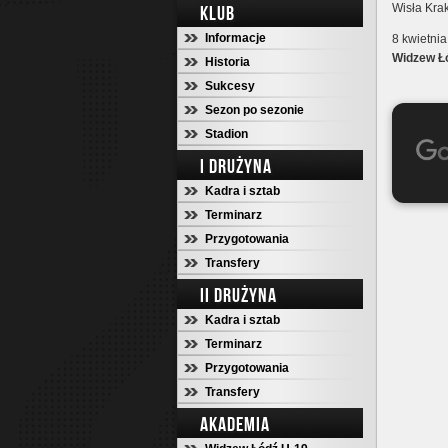
Wisła Krak
KLUB
Informacje
8 kwietnia
Widzew Łó
Historia
Sukcesy
Sezon po sezonie
Stadion
I DRUŻYNA
Kadra i sztab
Terminarz
Przygotowania
Transfery
II DRUŻYNA
Kadra i sztab
Terminarz
Przygotowania
Transfery
AKADEMIA