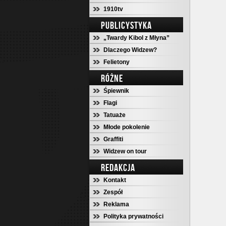
1910tv
PUBLICYSTYKA
„Twardy Kibol z Młyna”
Dlaczego Widzew?
Felietony
RÓŻNE
Śpiewnik
Flagi
Tatuaże
Młode pokolenie
Graffiti
Widzew on tour
REDAKCJA
Kontakt
Zespół
Reklama
Polityka prywatności