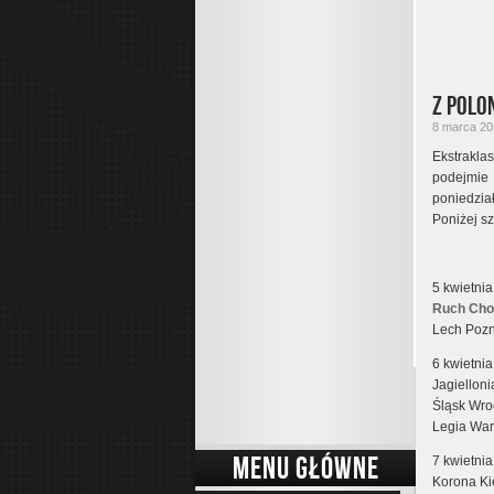
Z Polo
8 marca 201
Ekstrakl
podejmie
poniedział
Poniżej sz
5 kwietnia
Ruch Chor
Lech Pozn
6 kwietnia
Jagielloni
Śląsk Wro
Legia War
MENU GŁÓWNE
7 kwietnia
Korona Ki