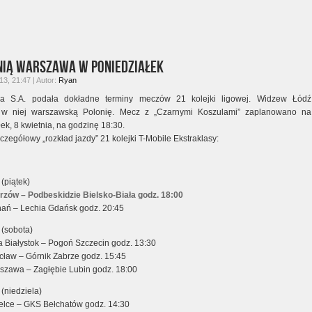
nią Warszawa w poniedziałek
3, 21:47 | Autor:
Ryan
asa S.A. podała dokładne terminy meczów 21 kolejki ligowej. Widzew Łódź
 w niej warszawską Polonię. Mecz z „Czarnymi Koszulami” zaplanowano na
ek, 8 kwietnia, na godzinę 18:30.
czegółowy „rozkład jazdy” 21 kolejki T-Mobile Ekstraklasy:
 (piątek)
zów – Podbeskidzie Bielsko-Biała godz. 18:00
ań – Lechia Gdańsk godz. 20:45
 (sobota)
a Białystok – Pogoń Szczecin godz. 13:30
cław – Górnik Zabrze godz. 15:45
szawa – Zagłębie Lubin godz. 18:00
 (niedziela)
elce – GKS Bełchatów godz. 14:30