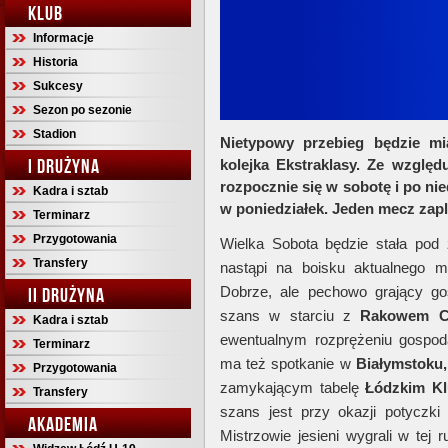
KLUB
Informacje
Historia
Sukcesy
Sezon po sezonie
Stadion
Nietypowy przebieg będzie mi
I DRUŻYNA
kolejka Ekstraklasy. Ze względu
rozpocznie się w sobotę i po ni
Kadra i sztab
w poniedziałek. Jeden mecz zap
Terminarz
Przygotowania
Wielka Sobota będzie stała pod 
Transfery
nastąpi na boisku aktualnego m
Dobrze, ale pechowo grający go
II DRUŻYNA
szans w starciu z
Rakowem C
Kadra i sztab
ewentualnym rozprężeniu gospod
Terminarz
ma też spotkanie w
Białymstoku,
Przygotowania
zamykającym tabelę
Łódzkim K
Transfery
szans jest przy okazji potyczk
AKADEMIA
Mistrzowie jesieni wygrali w tej 