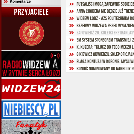
Komentarze
Futsaliści mogą zapewnić sobie dz
PRZYJACIELE
Anna Chodera nie będzie już tren
Widzew Łódź - AZS Politechnika K
Rezerwy Widzewa przed wyjazdem
Zapowiedź 26. kolejki Ekstraklas
SM System sponsorem transmisji
K. Kuzera: "Klucz do tego meczu l
Gikiewicz odwiedził sklep oficja
Rondić nominowany do nagrody P