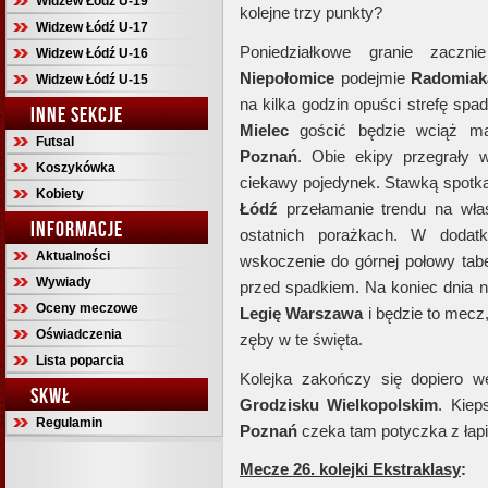
Widzew Łódź U-19
kolejne trzy punkty?
Widzew Łódź U-17
Poniedziałkowe granie zacz
Widzew Łódź U-16
Niepołomice
podejmie
Radomia
Widzew Łódź U-15
na kilka godzin opuści strefę spa
INNE SEKCJE
Mielec
gościć będzie wciąż m
Futsal
Poznań
. Obie ekipy przegrały 
Koszykówka
ciekawy pojedynek. Stawką spotk
Kobiety
Łódź
przełamanie trendu na wł
INFORMACJE
ostatnich porażkach. W dodat
Aktualności
wskoczenie do górnej połowy tabe
Wywiady
przed spadkiem. Na koniec dnia 
Oceny meczowe
Legię Warszawa
i będzie to mecz
Oświadczenia
zęby w te święta.
Lista poparcia
Kolejka zakończy się dopiero w
SKWŁ
Grodzisku Wielkopolskim
. Kiep
Regulamin
Poznań
czeka tam potyczka z ła
Mecze 26. kolejki Ekstraklasy
: