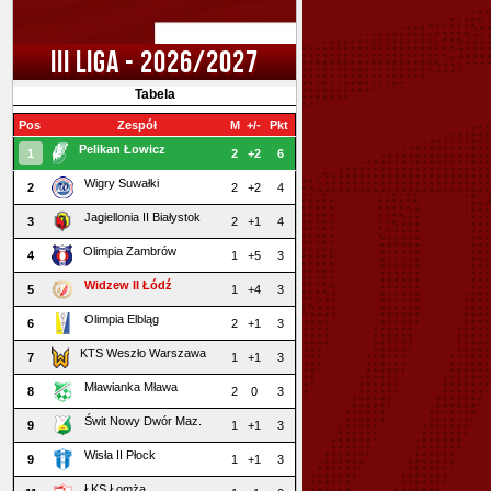
III LIGA - 2026/2027
Tabela
Pos
Zespół
M
+/-
Pkt
Pelikan Łowicz
1
2
+2
6
Wigry Suwałki
2
2
+2
4
Jagiellonia II Białystok
3
2
+1
4
Olimpia Zambrów
4
1
+5
3
Widzew II Łódź
5
1
+4
3
Olimpia Elbląg
6
2
+1
3
KTS Weszło Warszawa
7
1
+1
3
Mławianka Mława
8
2
0
3
Świt Nowy Dwór Maz.
9
1
+1
3
Wisła II Płock
9
1
+1
3
ŁKS Łomża