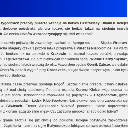
tygodniach przerwy piłkarze wracają na boiska Ekstraklasy. Hitami 8. kolejki
 derbowe pojedynki, ale gra toczyć się będzie także na siedmiu innych
h. Co czeka kibiców w rozpoczynający się dziś weekend?
a murawie pojawią się zawodnicy rewelacji bieżącego sezonu –
Śląska Wrocław
.
acka Magiery
czeka z pozoru łatwa przeprawa z
Puszczą Niepołomice
, ale warto
, że beniaminek na obiekcie w
Krakowie
nie doznał jeszcze porażki, urywając
in.
Legii Warszawa
. Drugim piątkowym spotkaniem będą
„Wielkie Derby Śląska”,
ponad siedmiu latach wracają do elity. Faworytem będzie
Górnik Zabrze
, ale ostatni
 Chorzów
potrafił wygrać przy
Roosevelta,
psując święto miejscowym, jakim było
nowego stadionu.
fatalną passę przerwać spróbuje
Pogoń.
Szczecinianie przegrali cztery ostatnie
ą tuż nad strefą spadkową. Podejmą ostatnią
Koronę Kielce
, więc szansa na
ie jest spora. Jednostronnie zapowiada się pojedynek w
Częstochowie,
gdzie
dejmie przedostatni
Łódzki Klub Sportowy
. Najciekawiej tego dnia zapowiada się
a w
Gliwicach.
Trener
Aleksandar Vuković
ponownie stanie naprzeciwko
w, z którymi łączą go silne więzy. Czy zatrzyma niepokonanego dotąd lidera?
e granie zacznie się już chwilę po południu. Kolejne pozytywne zaskoczenie
k –
Jagiellonia
– zmierzy się w
Białymstoku
z lubiącym sprawić psikusa faworytom