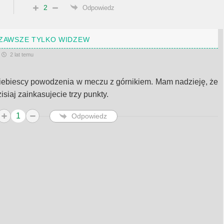
2
Odpowiedz
ZAWSZE TYLKO WIDZEW
2 lat temu
iebiescy powodzenia w meczu z górnikiem. Mam nadzieję, że
isiaj zainkasujecie trzy punkty.
1
Odpowiedz