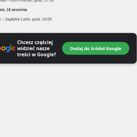
nań – Lech Poznań, godz. 17:30
łek, 18 września
c – Zagłębie Lubin, godz. 19:00
Chcesz częściej
widzieć nasze
Dodaj do źródeł Google
treści w Google?