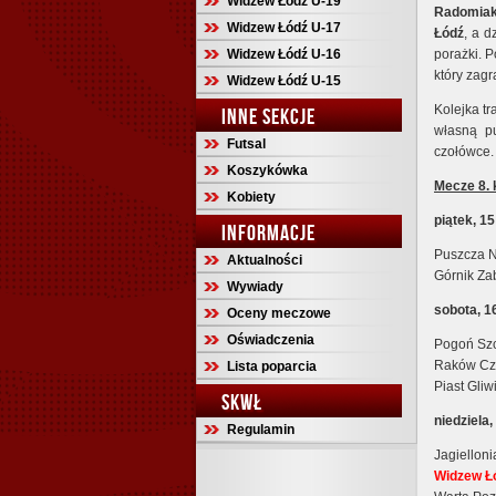
Widzew Łódź U-19
Radomia
Widzew Łódź U-17
Łódź
, a 
Widzew Łódź U-16
porażki. 
który zagr
Widzew Łódź U-15
Kolejka tr
INNE SEKCJE
własną pu
Futsal
czołówce.
Koszykówka
Mecze 8. 
Kobiety
piątek, 1
INFORMACJE
Puszcza N
Aktualności
Górnik Za
Wywiady
sobota, 1
Oceny meczowe
Oświadczenia
Pogoń Szc
Raków Czę
Lista poparcia
Piast Gli
SKWŁ
niedziela
Regulamin
Jagiellon
Widzew Łó