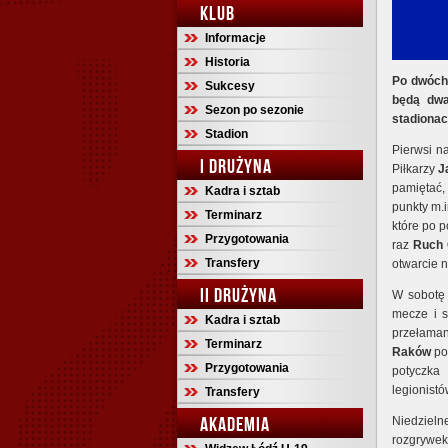
KLUB
Informacje
Historia
Po dwóch 
Sukcesy
będą dwa
Sezon po sezonie
stadionac
Stadion
Pierwsi n
I DRUŻYNA
Piłkarzy
J
pamiętać
Kadra i sztab
punkty m.
Terminarz
które po 
Przygotowania
raz
Ruch
Transfery
otwarcie 
II DRUŻYNA
W sobotę 
mecze i s
Kadra i sztab
przełaman
Terminarz
Raków
po
Przygotowania
potyczk
legionistó
Transfery
AKADEMIA
Niedzieln
rozgrywe