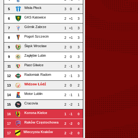
Wisła Płock
5
3
0
4
GKS Katowice
6
2
+1
3
Górnik Zabrze
7
1
+1
3
Pogoń Szczecin
8
2
+1
3
Śląsk Wrocław
9
2
0
3
Zagłębie Lubin
9
2
0
3
Piast Gliwice
11
2
-1
3
Radomiak Radom
12
2
-1
3
Widzew Łódź
13
2
0
2
Motor Lublin
14
2
-1
1
Cracovia
15
2
-2
1
Korona Kielce
16
1
-1
0
Raków Częstochowa
17
2
-2
0
Wieczysta Kraków
17
2
-2
0