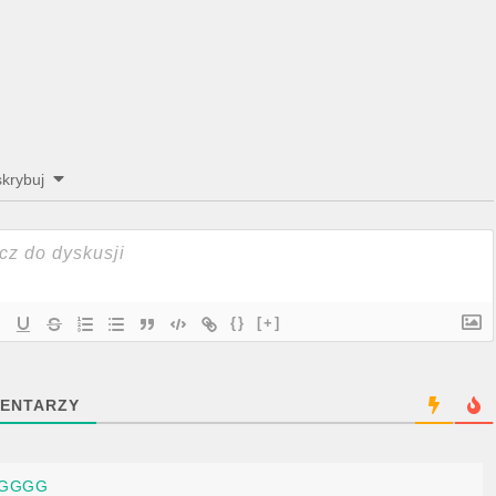
krybuj
{}
[+]
ENTARZY
GGGG