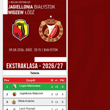
EKSTRAKLASA - 2026/27
Tabela
Pos
Zespół
M
+/-
Pkt
Legia Warszawa
1
2
+3
6
Jagiellonia Białystok
2
2
+2
6
Wisła Kraków
3
3
+1
6
Lech Poznań
4
2
+1
4