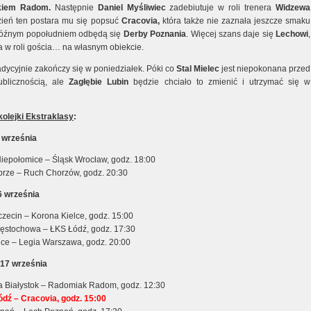
kiem Radom.
Następnie
Daniel Myśliwiec
zadebiutuje w roli trenera
Widzewa
dzień ten postara mu się popsuć
Cracovia,
która także nie zaznała jeszcze smaku
Późnym popołudniem odbędą się
Derby Poznania
. Więcej szans daje się
Lechowi
,
a w roli gościa… na własnym obiekcie.
adycyjnie zakończy się w poniedziałek. Póki co
Stal Mielec
jest niepokonana przed
blicznością, ale
Zagłębie Lubin
będzie chciało to zmienić i utrzymać się w
kolejki Ekstraklasy
:
5 września
iepołomice – Śląsk Wrocław, godz. 18:00
brze – Ruch Chorzów, godz. 20:30
6 września
zecin – Korona Kielce, godz. 15:00
stochowa – ŁKS Łódź, godz. 17:30
wice – Legia Warszawa, godz. 20:00
, 17 września
ia Białystok – Radomiak Radom, godz. 12:30
dź – Cracovia, godz. 15:00