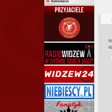
Komentarze
PRZYJACIELE
N
dz