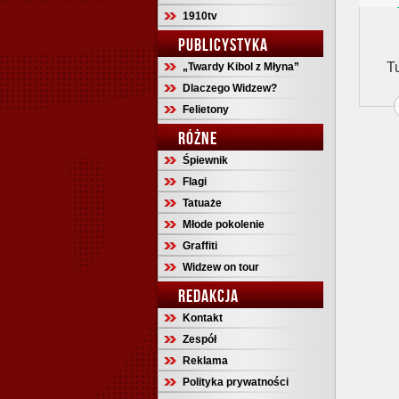
1910tv
PUBLICYSTYKA
T
„Twardy Kibol z Młyna”
Dlaczego Widzew?
Felietony
RÓŻNE
Śpiewnik
Flagi
Tatuaże
Młode pokolenie
Graffiti
Widzew on tour
REDAKCJA
Kontakt
Zespół
Reklama
Polityka prywatności