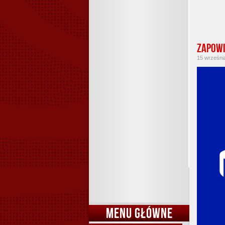
Zapowi
15 września
MENU GŁÓWNE