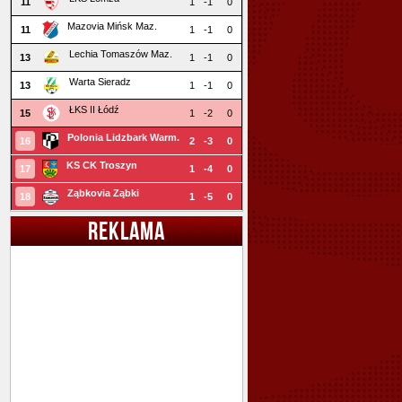
11
1
-1
0
Mazovia Mińsk Maz.
11
1
-1
0
Lechia Tomaszów Maz.
13
1
-1
0
Warta Sieradz
13
1
-1
0
ŁKS II Łódź
15
1
-2
0
Polonia Lidzbark Warm.
16
2
-3
0
KS CK Troszyn
17
1
-4
0
Ząbkovia Ząbki
18
1
-5
0
REKLAMA