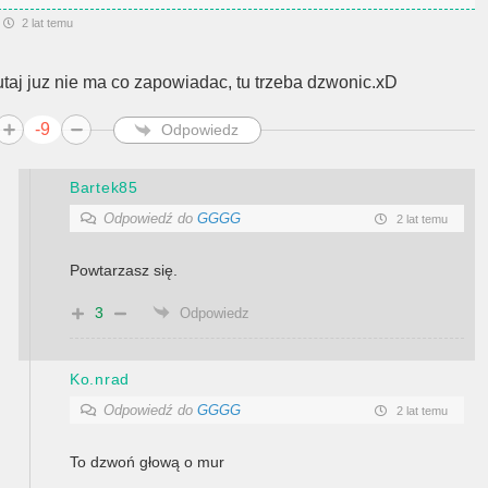
2 lat temu
utaj juz nie ma co zapowiadac, tu trzeba dzwonic.xD
-9
Odpowiedz
Bartek85
Odpowiedź do
GGGG
2 lat temu
Powtarzasz się.
3
Odpowiedz
Ko.nrad
Odpowiedź do
GGGG
2 lat temu
To dzwoń głową o mur