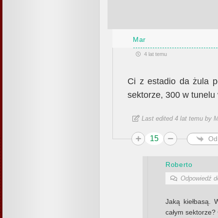
Mar
4 lat temu
Ci z estadio da żula 
sektorze, 300 w tunelu
Last edited 4 lat temu by 
15
Od
Roberto
Odpowiedź 
Jaką kiełbasą. W
całym sektorze? 