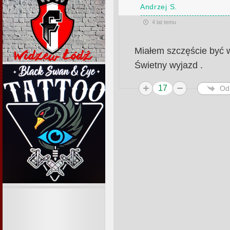
Andrzej S.
4 lat temu
Miałem szczęście być w
Świetny wyjazd .
17
Od