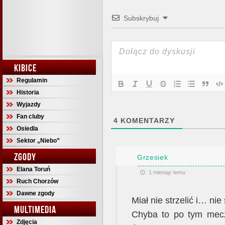
Subskrybuj
KIBICE
Regulamin
Historia
Wyjazdy
Fan cluby
4
KOMENTARZY
Osiedla
Sektor „Niebo”
ZGODY
Grzesiek
Elana Toruń
1 miesiąc temu
Ruch Chorzów
Dawne zgody
Miał nie strzelić i… nie s
MULTIMEDIA
Chyba to po tym mecz
Zdjęcia