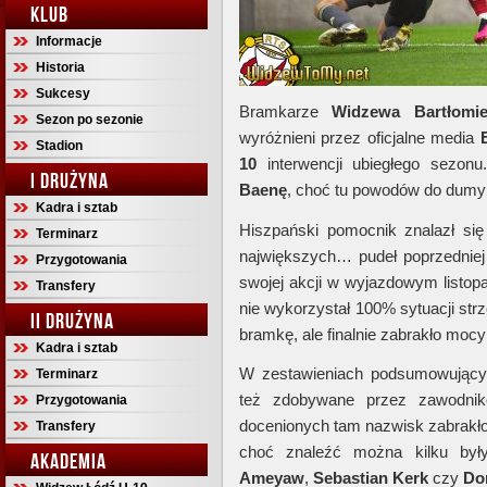
KLUB
Informacje
Historia
Sukcesy
Bramkarze
Widzewa Bartłomi
Sezon po sezonie
wyróżnieni przez oficjalne media
Stadion
10
interwencji ubiegłego sezo
I DRUŻYNA
Baenę
, choć tu powodów do dumy
Kadra i sztab
Hiszpański pomocnik znalazł się
Terminarz
największych… pudeł poprzednie
Przygotowania
swojej akcji w wyjazdowym listo
Transfery
nie wykorzystał 100% sytuacji strz
II DRUŻYNA
bramkę, ale finalnie zabrakło mocy
Kadra i sztab
W zestawieniach podsumowujący
Terminarz
też zdobywane przez zawodnik
Przygotowania
docenionych tam nazwisk zabrakło 
Transfery
choć znaleźć można kilku by
AKADEMIA
Ameyaw
,
Sebastian Kerk
czy
Do