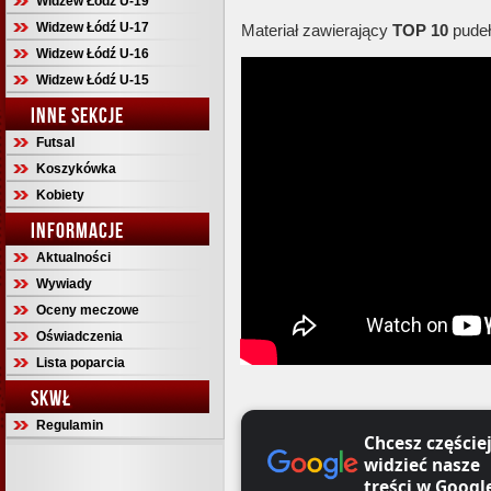
Widzew Łódź U-19
Widzew Łódź U-17
Materiał zawierający
TOP 10
pudeł
Widzew Łódź U-16
Widzew Łódź U-15
INNE SEKCJE
Futsal
Koszykówka
Kobiety
INFORMACJE
Aktualności
Wywiady
Oceny meczowe
Oświadczenia
Lista poparcia
SKWŁ
Regulamin
Chcesz częście
widzieć nasze
treści w Googl