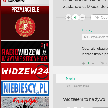
Komentarze
zastanawić. Młodzi do 
PRZYJACIELE
4
Odp
Honky
Odpowiedź 
Oby, ale obawia
jeszcze trwało p
1
Mario
1 miesiąc temu
Widziałem to na żywo