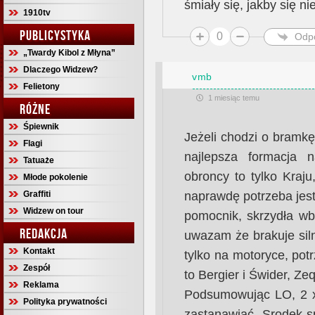
śmiały się, jakby się ni
1910tv
PUBLICYSTYKA
0
Odp
„Twardy Kibol z Młyna”
Dlaczego Widzew?
vmb
Felietony
1 miesiąc temu
RÓŻNE
Śpiewnik
Jeżeli chodzi o bramkę
Flagi
najlepsza formacja 
Tatuaże
obroncy to tylko Kraju,
Młode pokolenie
Graffiti
naprawdę potrzeba jest 
Widzew on tour
pomocnik, skrzydła wb
REDAKCJA
uwazam że brakuje sil
Kontakt
tylko na motoryce, pot
Zespół
to Bergier i Świder, Zeqi
Reklama
Podsumowując LO, 2 x 
Polityka prywatności
zastanawiać. Srodek sp