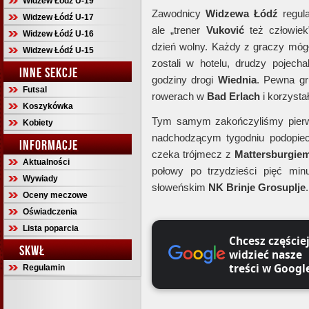
Widzew Łódź U-19
Zawodnicy
Widzewa Łódź
regula
Widzew Łódź U-17
ale „trener
Vuković
też człowiek”
Widzew Łódź U-16
dzień wolny. Każdy z graczy mógł
Widzew Łódź U-15
zostali w hotelu, drudzy pojech
INNE SEKCJE
godziny drogi
Wiednia
. Pewna gr
Futsal
rowerach w
Bad Erlach
i korzystał
Koszykówka
Tym samym zakończyliśmy pierw
Kobiety
nadchodzącym tygodniu podopi
INFORMACJE
czeka trójmecz z
Mattersburgie
Aktualności
połowy po trzydzieści pięć min
Wywiady
słoweńskim
NK Brinje Grosuplje
Oceny meczowe
Oświadczenia
Lista poparcia
Chcesz częście
SKWŁ
widzieć nasze
treści w Googl
Regulamin