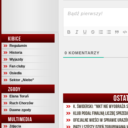
KIBICE
Regulamin
Historia
0
KOMENTARZY
Wyjazdy
Fan cluby
Osiedla
Sektor „Niebo”
ZGODY
OSTA
Elana Toruń
Ruch Chorzów
Dawne zgody
Klub podał finalną liczbę sprze
MULTIMEDIA
Oficjalne wieści w sprawie urazów
Zdjęcia
Piąty i szósty dzień zgrupowania 