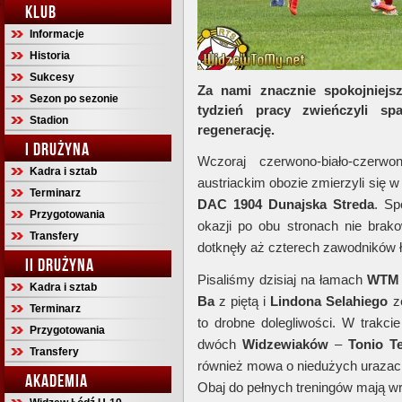
KLUB
Informacje
Historia
Sukcesy
Za nami znacznie spokojniejsz
Sezon po sezonie
tydzień pracy zwieńczyli sp
Stadion
regenerację.
I DRUŻYNA
Wczoraj czerwono-biało-czerw
Kadra i sztab
austriackim obozie zmierzyli się
Terminarz
DAC 1904 Dunajska Streda
. Sp
Przygotowania
okazji po obu stronach nie brako
Transfery
dotknęły aż czterech zawodników 
II DRUŻYNA
Pisaliśmy dzisiaj na łamach
WTM
Kadra i sztab
Ba
z piętą i
Lindona Selahiego
ze
Terminarz
to drobne dolegliwości. W trakc
Przygotowania
dwóch
Widzewiaków
–
Tonio Te
Transfery
również mowa o niedużych urazac
AKADEMIA
Obaj do pełnych treningów mają wr