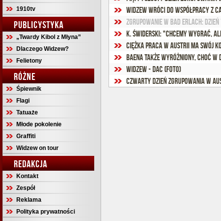
1910tv
Widzew wróci do współpracy z C
Zgrupowanie w Bad Erlach: dzień 
PUBLICYSTYKA
K. Świderski: "Chcemy wygrać, ale
„Twardy Kibol z Młyna”
Ciężka praca w Austrii ma swój ko
Dlaczego Widzew?
Baena także wyróżniony, choć w 
Felietony
Widzew - DAC (foto)
RÓŻNE
Czwarty dzień zgrupowania w Aust
Śpiewnik
Flagi
Tatuaże
Młode pokolenie
Graffiti
Widzew on tour
REDAKCJA
Kontakt
Zespół
Reklama
Polityka prywatności