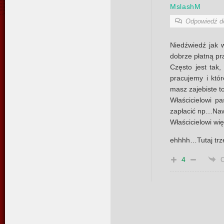
MslashM
Odpowiedź 
Niedźwiedź jak 
dobrze płatną pr
Często jest tak,
pracujemy i któr
masz zajebiste t
Właścicielowi pa
zapłacić np…Naw
Właścicielowi wi
ehhhh…Tutaj trze
4