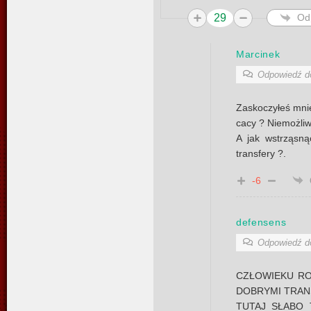
29
Od
Marcinek
Odpowiedź 
Zaskoczyłeś mnie
cacy ? Niemożliw
A jak wstrząsną
transfery ?.
-6
defensens
Odpowiedź 
CZŁOWIEKU RO
DOBRYMI TRAN
TUTAJ SŁABO