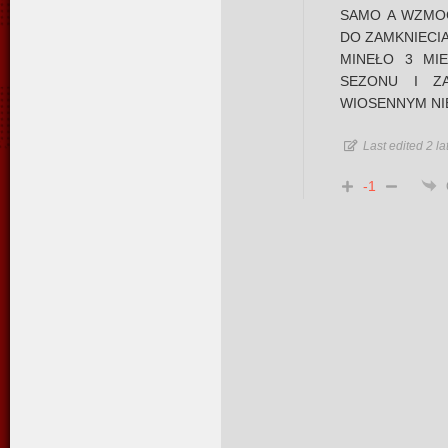
SAMO A WZMOC
DO ZAMKNIECI
MINEŁO 3 MI
SEZONU I Z
WIOSENNYM NI
Last edited 2 l
-1