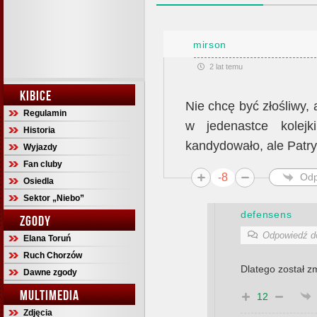
mirson
2 lat temu
KIBICE
Nie chcę być złośliwy, 
Regulamin
w jedenastce kolejk
Historia
kandydowało, ale Patry
Wyjazdy
Fan cluby
-8
Odp
Osiedla
Sektor „Niebo”
defensens
ZGODY
Odpowiedź 
Elana Toruń
Ruch Chorzów
Dlatego został 
Dawne zgody
MULTIMEDIA
12
Zdjęcia