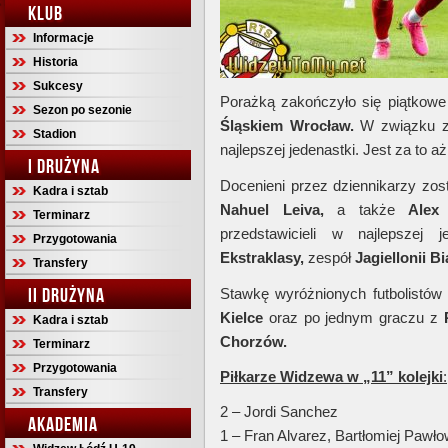
KLUB
Informacje
Historia
Sukcesy
Porażką zakończyło się piątkow
Sezon po sezonie
Śląskiem Wrocław.
W związku z 
Stadion
najlepszej jedenastki. Jest za to aż
I DRUŻYNA
Docenieni przez dziennikarzy zost
Kadra i sztab
Nahuel Leiva,
a także
Alex
Terminarz
przedstawicieli w najlepszej 
Przygotowania
Ekstraklasy,
zespół
Jagiellonii Bi
Transfery
II DRUŻYNA
Stawkę wyróżnionych futbolistów 
Kielce
oraz po jednym graczu z
Kadra i sztab
Chorzów.
Terminarz
Przygotowania
Piłkarze Widzewa w „11” kolejki
:
Transfery
2 – Jordi Sanchez
AKADEMIA
1 – Fran Alvarez, Bartłomiej Pawło