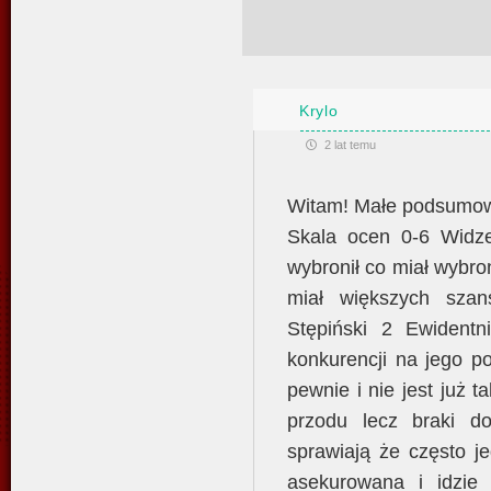
Krylo
2 lat temu
Witam! Małe podsumowa
Skala ocen 0-6 Widz
wybronił co miał wybro
miał większych szan
Stępiński 2 Ewidentn
konkurencji na jego po
pewnie i nie jest już t
przodu lecz braki do
sprawiają że często j
asekurowana i idzie