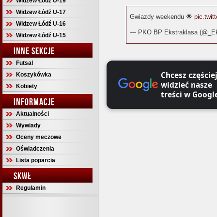
Widzew Łódź U-19
Widzew Łódź U-17
Gwiazdy weekendu 🌟
pic.twi
Widzew Łódź U-16
— PKO BP Ekstraklasa (@_Ek
Widzew Łódź U-15
INNE SEKCJE
Futsal
Chcesz częście
Koszykówka
widzieć nasze
Kobiety
treści w Googl
INFORMACJE
Aktualności
Wywiady
Oceny meczowe
Oświadczenia
Lista poparcia
SKWŁ
Regulamin