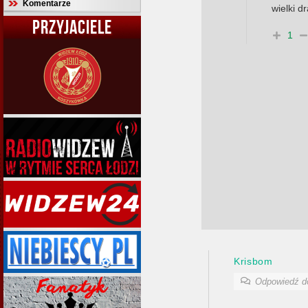
Komentarze
wielki d
PRZYJACIELE
1
Krisbom
Odpowiedź 