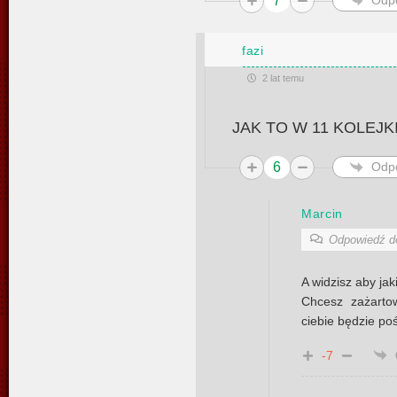
7
Odp
fazi
2 lat temu
JAK TO W 11 KOLEJK
6
Odp
Marcin
Odpowiedź 
A widzisz aby jaki
Chcesz zażartow
ciebie będzie po
-7