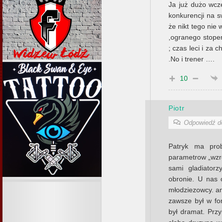
Ja już dużo wcz
konkurencji na sw
że nikt tego nie
,ogranego stope
; czas leci i za 
.No i trener ….
10
Piotr
Odpowiedź 
Patryk ma pro
parametrow „wzro
sami gladiator
obronie. U nas o
młodziezowcy. anw
zawsze był w for
był dramat. Przy