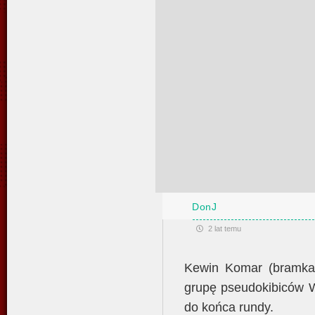
DonJ
2 lat temu
Kewin Komar (bramkar
grupę pseudokibiców W
do końca rundy.