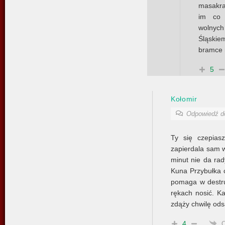
masakra
im co 
wolnych
Śląskie
bramce 
5
Kołomir
Odpowiedź 
Ty się czepias
zapierdala sam 
minut nie da ra
Kuna Przybułka 
pomaga w destru
rękach nosić. Ka
zdąży chwilę odsa
4