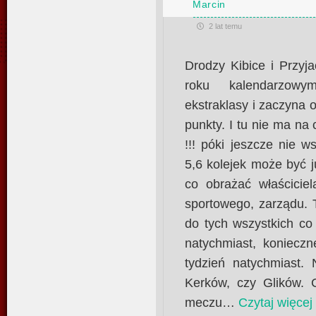
Marcin
2 lat temu
Drodzy Kibice i Przyj
roku kalendarzowy
ekstraklasy i zaczyna 
punkty. I tu nie ma na 
!!! póki jeszcze nie 
5,6 kolejek może być 
co obrażać właściciel
sportowego, zarządu. 
do tych wszystkich co
natychmiast, konieczn
tydzień natychmiast.
Kerków, czy Glików. C
meczu
…
Czytaj więcej