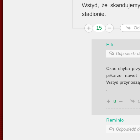
Wstyd, że skandujem
stadionie.
15
Od
FIfi
Odpowiedź 
Czas chyba przy
piłkarze nawet 
Wstyd przynoszą
.
8
Reminio
Odpowiedź 