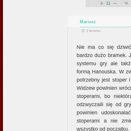
11
Mariusz
2 lat temu
Nie ma co się dziwić
bardzo dużo bramek. J
systemu gry ale takż
formą Hanouska. W z
potrzebny jest stoper
Widzew powinien wróci
stoperami, bo niektór
odzwyczaili się od g
powinien udoskonala
stoperami a nie zmi
wszystko od początku.