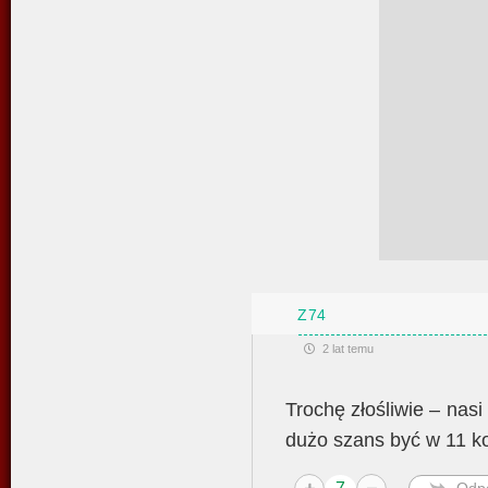
Z74
2 lat temu
Trochę złośliwie – nasi
dużo szans być w 11 kol