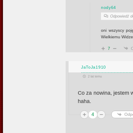
nody64
Odpowiedź 
oni wszyscy poj
Wielkiemu Widze
7
JaToJa1910
2 lat temu
Co za nowina, jestem 
haha.
4
Odp