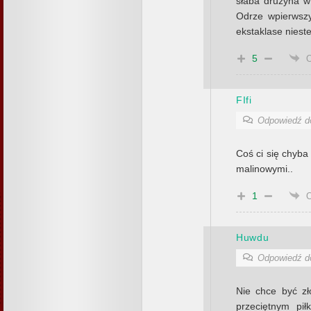
słaba druzyna w 
Odrze wpierwszy
ekstaklase nieste
5
FIfi
Odpowiedź 
Coś ci się chyba
malinowymi..
1
Huwdu
Odpowiedź 
Nie chce być zło
przeciętnym pił