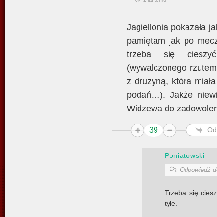
Jagiellonia pokazała ja
pamiętam jak po meczu
trzeba się ciesz
(wywalczonego rzutem
z drużyną, która miał
podań…). Jakże niewi
Widzewa do zadowolen
39
Od
Poniatowski
Odpowiedź 
Trzeba się cies
tyle.