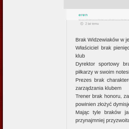
eren
2 lat temu
Brak Widzewiaków w je
Właściciel brak pieni
klub
Dyrektor sportowy br
piłkarzy w swoim notes
Prezes brak charakter
zarządzania klubem
Trener brak honoru, za
powinien złożyć dymisj
Mając tyle braków j
przynajmniej przyzwoit