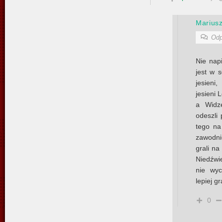
Marius
Odp
Nie nap
jest w 
jesieni
jesieni 
a Widz
odeszli 
tego na
zawodni
grali na
Niedźwie
nie wyc
lepiej gr
0