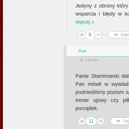
Jedyny z obrony który
wsparcia i błędy w ko
więcej »
8
Odp
Rafi
2 lat temu
Panie Stamirowski da
Pan mówił w wywiada
podnieśliśmy poziom sp
trener ujowy czy pi
porządek.
11
Od