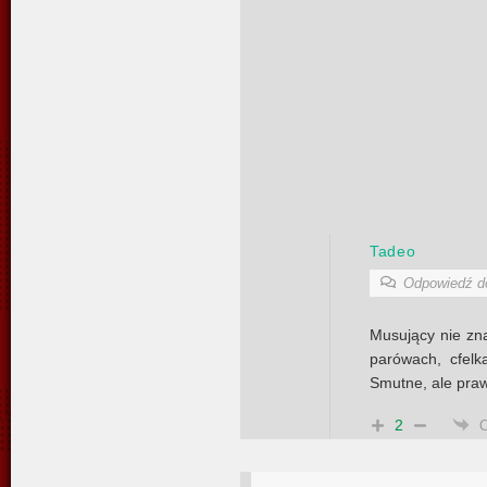
Tadeo
Odpowiedź 
Musujący nie zn
parówach, cfelk
Smutne, ale pra
2