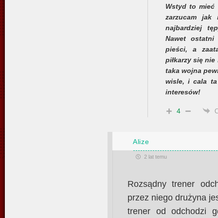
Wstyd to mieć 
zarzucam jak 
najbardziej t
Nawet ostatni 
pieści, a zaa
piłkarzy się nie
taka wojna pewn
wisle, i cala 
interesów!
4
Alize
2 lat temu
Rozsądny trener odc
przez niego drużyna je
trener od odchodzi 