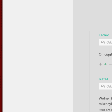
Tadeo
Odp
On ciągl
4
Rafal
Odp
Wolne t
mikroc
masakr