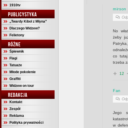
1910tv
mirson
PUBLICYSTYKA
Odp
„Twardy Kibol z Młyna”
Dlaczego Widzew?
No właś
Felietony
żeby ju
Patryka,
RÓŻNE
odnaleź
Śpiewnik
co tuta
Flagi
trzeba z
Tatuaże
Młode pokolenie
12
Graffiti
Widzew on tour
Fan
REDAKCJA
Odp
Kontakt
Zespół
Jego s
Reklama
katastro
Polityka prywatności
w defen