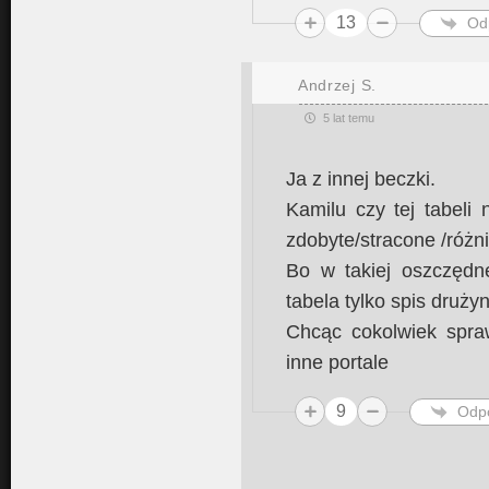
13
Od
Andrzej S.
5 lat temu
Ja z innej beczki.
Kamilu czy tej tabeli
zdobyte/stracone /różni
Bo w takiej oszczędne
tabela tylko spis druży
Chcąc cokolwiek spra
inne portale
9
Odp