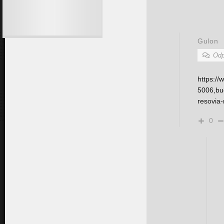
Gulon
Odp
https://
5006,bud
resovia-
0