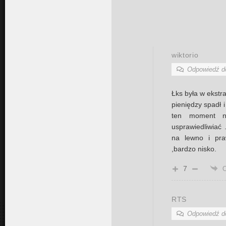
wiktorio
Odpowiedź 
Łks była w ekstra
pieniędzy spadł i
ten moment na
usprawiedliwiać
na lewno i pra
,bardzo nisko.
7
RTS
Odpowiedź 