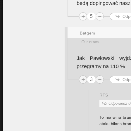
będą dopingować nasz
5
Odp
Batgem
5 lat temu
Jak Pawłowski wyjd
przegramy na 110 %
3
Odp
RTS
Odpowiedź 
To nie wina bra
ataku bilans bra