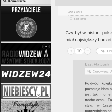
Komentarze
PRZYJACIELE
zgrywus
5 lat temu
Czy był w historii pols
miał największy budżet 
10
Od
East Flatbush
Odpowiedź 
Po dwóch kolejkac
pozostaje Nam ni
jest taki mome
trochę czasu. F
stylu, w 1sz
poprzedniego se