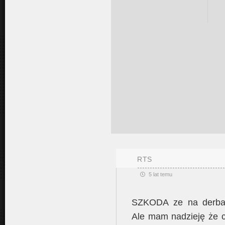
RTS
5 lat temu
SZKODA ze na derbac
Ale mam nadzieję że c