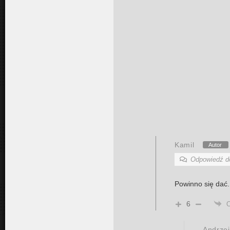
Kamil
Autor
Odpowiedź 
Powinno się dać
6
Andrzej