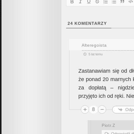
24
KOMENTARZY
Alteregoista
5 lat temu
Zastanawiam się od dł
że ponad 20 marnych k
za dopłatą – nigdzi
przyjęto ich od ręki. Ni
8
Odp
Piotr.Z
Odpowiedź 