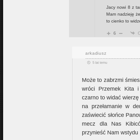
Jacy nowi 8 z ta
Mam nadzieję że 
to cienko to widz
6
arkadiusz
5 lat temu
Może to zabrzmi śmiesz
wróci Przemek Kita i
czarno to widać wierzę
na przełamanie w de
zaświecić słońce Panow
mecz dla Nas Kibicó
przynieść Nam wstydu pr