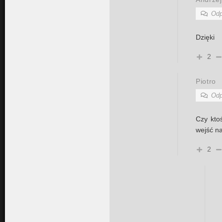
Odp
Dzięki
2
Piotro
Odp
Czy kto
wejść n
2