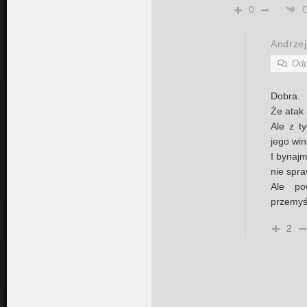
0
Andrzej
Odp
Dobra.
Że atak 
Ale z ty
jego win
I bynajm
nie spra
Ale po
przemyś
2