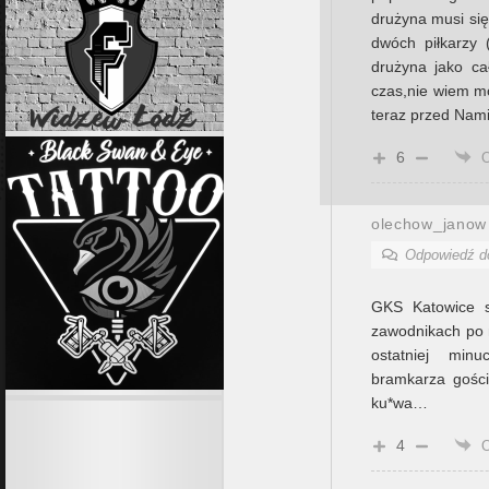
drużyna musi się 
dwóch piłkarzy 
drużyna jako ca
czas,nie wiem mo
teraz przed Nam
6
olechow_janow
Odpowiedź 
GKS Katowice s
zawodnikach po n
ostatniej min
bramkarza gośc
ku*wa…
4