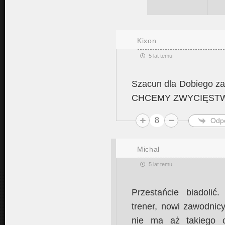
Kixon
5 lat temu
Szacun dla Dobiego za
CHCEMY ZWYCIĘST
8
Odp
Michał
5 lat temu
Przestańcie biadoli
trener, nowi zawodnic
nie ma aż takiego c