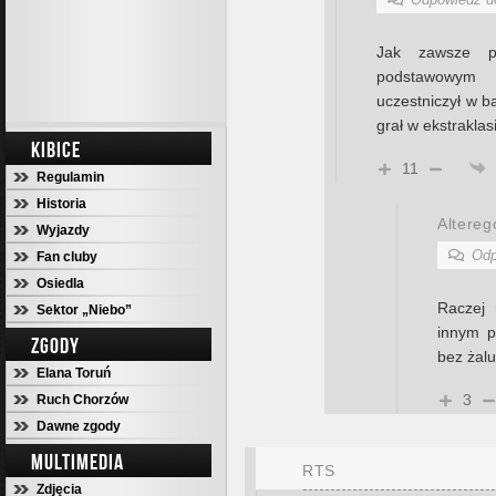
Jak zawsze pr
podstawowym
uczestniczył w b
grał w ekstrakla
KIBICE
11
Regulamin
Historia
Altereg
Wyjazdy
Odp
Fan cluby
Osiedla
Raczej 
Sektor „Niebo”
innym p
ZGODY
bez żalu
Elana Toruń
3
Ruch Chorzów
Dawne zgody
MULTIMEDIA
RTS
Zdjęcia