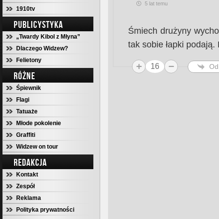
5 lat temu
1910tv
PUBLICYSTYKA
Śmiech drużyny wycho
„Twardy Kibol z Młyna”
tak sobie łapki podają.
Dlaczego Widzew?
Felietony
16
Od
RÓŻNE
Śpiewnik
Flagi
Tatuaże
Młode pokolenie
Graffiti
Widzew on tour
REDAKCJA
Kontakt
Zespół
Reklama
Polityka prywatności