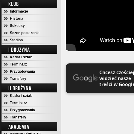
KLUB
Informacje
Historia
Sukcesy
Sezon po sezonie
Stadion
I DRUŻYNA
Kadra i sztab
Terminarz
Chcesz częście
Przygotowania
widzieć nasze
Transfery
treści w Googl
II DRUŻYNA
Kadra i sztab
Terminarz
Przygotowania
Transfery
AKADEMIA