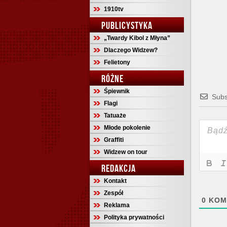
1910tv
PUBLICYSTYKA
„Twardy Kibol z Młyna”
Dlaczego Widzew?
Felietony
RÓŻNE
Śpiewnik
Subs
Flagi
Tatuaże
Młode pokolenie
Graffiti
Widzew on tour
REDAKCJA
Kontakt
Zespół
0
KOM
Reklama
Polityka prywatności