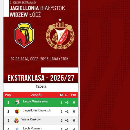
EKSTRAKLASA - 2026/27
Tabela
Pos
Zespół
M
+/-
Pkt
Legia Warszawa
1
2
+3
6
Jagiellonia Białystok
2
2
+2
6
Wisła Kraków
3
3
+1
6
Lech Poznań
4
2
+1
4