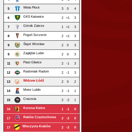
Wisła Płock
5
3
0
4
GKS Katowice
6
2
+1
3
Górnik Zabrze
7
1
+1
3
Pogoń Szczecin
8
2
+1
3
Śląsk Wrocław
9
2
0
3
Zagłębie Lubin
9
2
0
3
Piast Gliwice
11
2
-1
3
Radomiak Radom
12
2
-1
3
Widzew Łódź
13
2
0
2
Motor Lublin
14
2
-1
1
Cracovia
15
2
-2
1
Korona Kielce
16
1
-1
0
Raków Częstochowa
17
2
-2
0
Wieczysta Kraków
17
2
-2
0