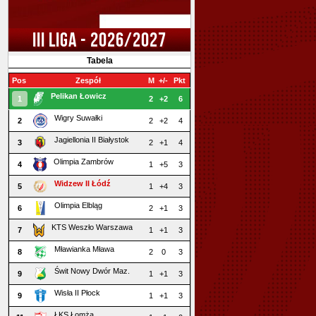
III LIGA - 2026/2027
Tabela
Pos
Zespół
M
+/-
Pkt
Pelikan Łowicz
1
2
+2
6
Wigry Suwałki
2
2
+2
4
Jagiellonia II Białystok
3
2
+1
4
Olimpia Zambrów
4
1
+5
3
Widzew II Łódź
5
1
+4
3
Olimpia Elbląg
6
2
+1
3
KTS Weszło Warszawa
7
1
+1
3
Mławianka Mława
8
2
0
3
Świt Nowy Dwór Maz.
9
1
+1
3
Wisła II Płock
9
1
+1
3
ŁKS Łomża