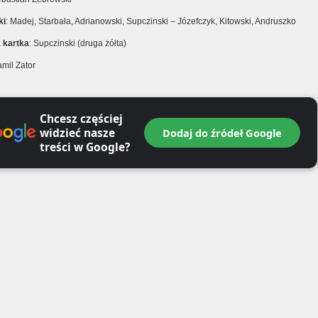
ki
: Madej, Starbała, Adrianowski, Supczinski – Józefczyk, Kitowski, Andruszko
a
kartka
: Supczinski (druga żółta)
amil Zator
Chcesz częściej
widzieć nasze
Dodaj do źródeł Google
treści w Google?