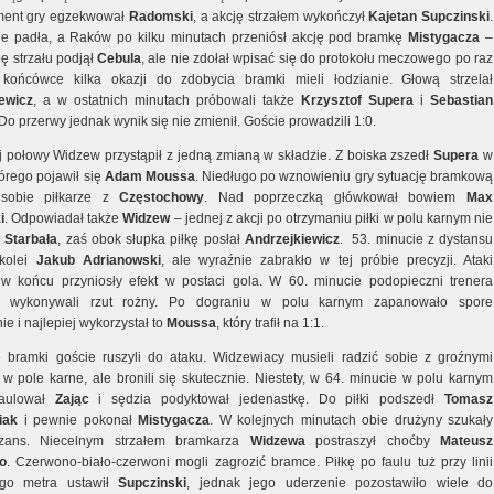
gment gry egzekwował
Radomski
, a akcję strzałem wykończył
Kajetan
Supczinski
.
e padła, a Raków po kilku minutach przeniósł akcję pod bramkę
Mistygacza
–
ę strzału podjął
Cebula
, ale nie zdołał wpisać się do protokołu meczowego po raz
końcówce kilka okazji do zdobycia bramki mieli łodzianie. Głową strzelał
ewicz
, a w ostatnich minutach próbowali także
Krzysztof
Supera
i
Sebastian
 Do przerwy jednak wynik się nie zmienił. Goście prowadzili 1:0.
j połowy Widzew przystąpił z jedną zmianą w składzie. Z boiska zszedł
Supera
w
órego pojawił się
Adam
Moussa
. Niedługo po wznowieniu gry sytuację bramkową
i sobie piłkarze z
Częstochowy
. Nad poprzeczką główkował bowiem
Max
i
. Odpowiadał także
Widzew
– jednej z akcji po otrzymaniu piłki w polu karnym nie
ł
Starbała
, zaś obok słupka piłkę posłał
Andrzejkiewicz
. 53. minucie z dystansu
 kolei
Jakub
Adrianowski
, ale wyraźnie zabrakło w tej próbie precyzji. Ataki
w końcu przyniosły efekt w postaci gola. W 60. minucie podopieczni trenera
wykonywali rzut rożny. Po dograniu w polu karnym zapanowało spore
e i najlepiej wykorzystał to
Moussa
, który trafił na 1:1.
e bramki goście ruszyli do ataku. Widzewiacy musieli radzić sobie z groźnymi
 w pole karne, ale bronili się skutecznie. Niestety, w 64. minucie w polu karnym
faulował
Zając
i sędzia podyktował jedenastkę. Do piłki podszedł
Tomasz
iak
i pewnie pokonał
Mistygacza
. W kolejnych minutach obie drużyny szukały
zans. Niecelnym strzałem bramkarza
Widzewa
postraszył choćby
Mateusz
o
. Czerwono-biało-czerwoni mogli zagrozić bramce. Piłkę po faulu tuż przy linii
ego metra ustawił
Supczinski
, jednak jego uderzenie pozostawiło wiele do