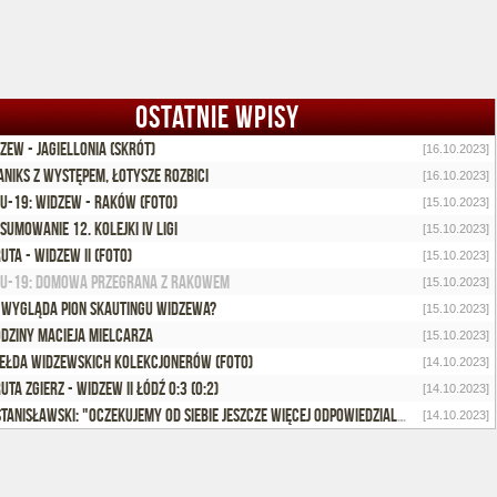
OSTATNIE WPISY
zew - Jagiellonia (skrót)
[16.10.2023]
aniks z występem, Łotysze rozbici
[16.10.2023]
 U-19: Widzew - Raków (foto)
[15.10.2023]
sumowanie 12. kolejki IV ligi
[15.10.2023]
uta - Widzew II (foto)
[15.10.2023]
 U-19: Domowa przegrana z Rakowem
[15.10.2023]
 wygląda pion skautingu Widzewa?
[15.10.2023]
dziny Macieja Mielcarza
[15.10.2023]
Giełda Widzewskich Kolekcjonerów (foto)
[14.10.2023]
uta Zgierz - Widzew II Łódź 0:3 (0:2)
[14.10.2023]
M. Stanisławski: "Oczekujemy od siebie jeszcze więcej odpowiedzialności"
[14.10.2023]