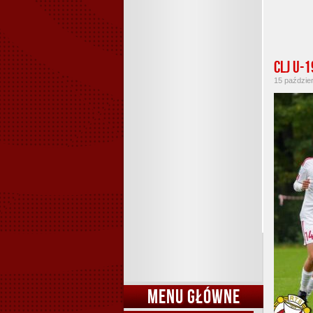
CLJ U-
15 paździer
MENU GŁÓWNE