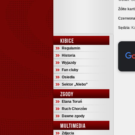
Żółte
kart
Czerwon
Sędzia
: K
KIBICE
Regulamin
Historia
Wyjazdy
Fan cluby
Osiedla
Sektor „Niebo”
ZGODY
Elana Toruń
Ruch Chorzów
Dawne zgody
MULTIMEDIA
Zdjęcia