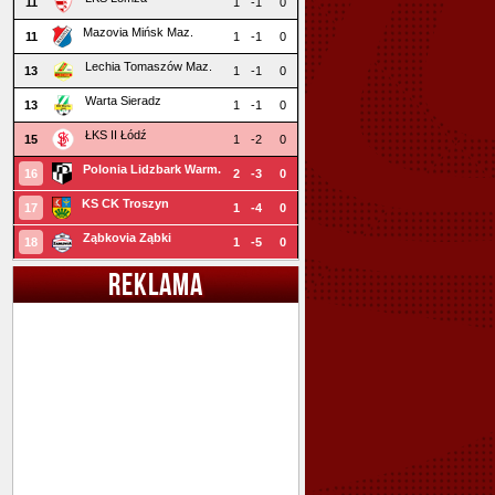
11
1
-1
0
Mazovia Mińsk Maz.
11
1
-1
0
Lechia Tomaszów Maz.
13
1
-1
0
Warta Sieradz
13
1
-1
0
ŁKS II Łódź
15
1
-2
0
Polonia Lidzbark Warm.
16
2
-3
0
KS CK Troszyn
17
1
-4
0
Ząbkovia Ząbki
18
1
-5
0
REKLAMA