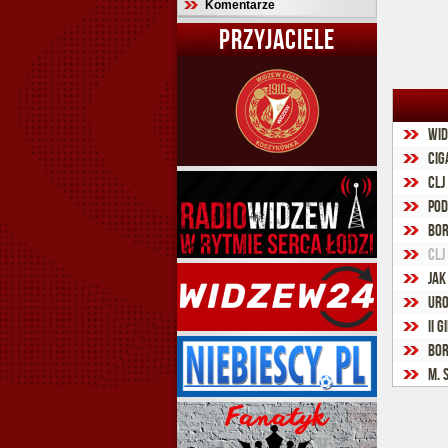
Komentarze
PRZYJACIELE
Wid
Cig
CLJ
Pod
Bor
CLJ
Jak
Uro
II 
Bor