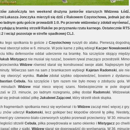
tów zakończyła ten weekend drużyna juniorów starszych Widzewa Łódź.
ni Łukasza Jonczyka mierzyli się dziś z Rakowem Częstochowa, jednak już do
po ładnym golu goście prowadzili 1:0. Po przerwie widzewiacy zdołali wyrównać,
cydującą bramkę strzelił Raków po przyznaniu rzutu karnego. Ostatecznie RTS
1:2 i wciąż pozostaje w strefie spadkowej CLJ.
ku tego spotkania to goście z
Częstochowy
ruszyli do ataku. Pierwszą dogodną
ywal stworzył sobie w 6. minucie. W pole karne z piłką wbiegł
Kacper Nowakowski
ęciu kilku defensorów oddał uderzenie na bramkę. Na szczęście stojący między
Jakub
Mistygacz
nie musiał się ruszać, bowiem rywal znacząco przestrzelił. Mimo
przeciwnika
Widzew
również starał się konstruować swoje ataki. Najlepszym był
 minuty. Wówczas sam na sam z bramkarzem wybiegł
Kajetan
Radomski
, ale nie
 się otworzyć wyniku.
Raków
zdołał szybko odpowiedzieć, bowiem z dystansu
bastian Cebula.
Na szczęście i tym razem nie było mowy o zdobyciu gola. W
h minutach
Widzew
miał nieco więcej szans. Niebezpiecznie w pole dograł
 zaś w 23. minucie, po ładnym rozegraniu, piłkę dostał
Radomski
. Widzewiak
ł się jednak oddać piłkę
Jakubowi
Zającowi
, który strzelił obok słupka.
ch fragmentach spotkania mecz się wyrównał i to
Widzew
zaczął mieć więcej z gry.
su znów uderzył
Radomski
, lecz golkiper bez kłopotów obronił tę piłkę. Niestety,
gment gry czerwono-biało-czerwonych szybko przerwali przeciwnicy. W 30. minucie
ległości strzelił
Cebula
, piłka powędrowała w samo okienko i
Mistygacz
po chwili
iągać piłkę z siatki.
Widzew
starał się doprowadzić do wyrównania. W 36. minucie