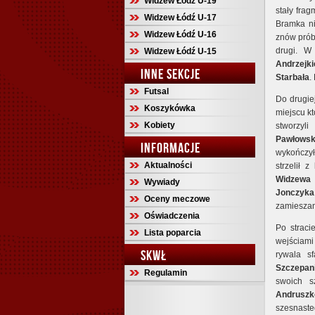
Widzew Łódź U-19
stały fra
Widzew Łódź U-17
Bramka ni
Widzew Łódź U-16
znów prób
drugi. W 
Widzew Łódź U-15
Andrzejki
INNE SEKCJE
Starbała
.
Futsal
Do drugie
Koszykówka
miejscu kt
Kobiety
stworzyl
Pawłowsk
INFORMACJE
wykończy
Aktualności
strzelił z
Widzewa
Wywiady
Jonczyka
Oceny meczowe
zamieszani
Oświadczenia
Po straci
Lista poparcia
wejściami
SKWŁ
rywala s
Szczepan
Regulamin
swoich s
Andruszk
szesnast