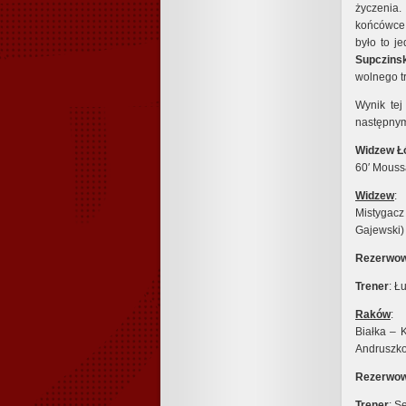
życzenia.
końcówce 
było to j
Supczinsk
wolnego tr
Wynik tej
następnym
Widzew Łó
60′ Moussa
Widzew
:
Mistygacz 
Gajewski)
Rezerwow
Trener
: Ł
Raków
:
Białka – K
Andruszko
Rezerwow
Trener
: S