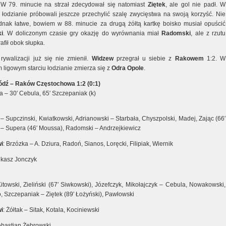
 W 79. minucie na strzał zdecydował się natomiast
Ziętek
, ale gol nie padł. W
łodzianie próbowali jeszcze przechylić szalę zwycięstwa na swoją korzyść. Nie
ednak łatwe, bowiem w 88. minucie za drugą żółtą kartkę boisko musiał opuścić
i
. W doliczonym czasie gry okazję do wyrównania miał
Radomski
, ale z rzutu
afił obok słupka.
 rywalizacji już się nie zmienił.
Widzew
przegrał u siebie z
Rakowem
1:2. W
 ligowym starciu łodzianie zmierza się z
Odra Opole
.
dź – Raków Częstochowa 1:2 (0:1)
 – 30′ Cebula, 65′ Szczepaniak (k)
– Supczinski, Kwiatkowski, Adrianowski – Starbała, Chyszpolski, Madej, Zając (66′
 – Supera (46′ Moussa), Radomski – Andrzejkiewicz
i
: Brzózka – A. Dziura, Radoń, Sianos, Loręcki, Filipiak, Wiernik
ukasz Jonczyk
itowski, Zieliński (67′ Siwkowski), Józefczyk, Mikołajczyk – Cebula, Nowakowski,
, Szczepaniak – Ziętek (89′ Łożyński), Pawłowski
i
: Żółtak – Sitak, Kotala, Kociniewski
ebastian Żebrowski