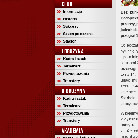
KLUB
Informacje
Bez punk
Podopiecz
Historia
przerwy, 
Sukcesy
jednak de
Sezon po sezonie
przegrał 
Stadion
Od począt
I DRUŻYNA
sytuację r
i po mini
Kadra i sztab
słupkami
Terminarz
przewagi 
Przygotowania
ten z 14.
udało mu
Transfery
strzelił
Se
II DRUŻYNA
kolejnyc
Starbała
,
Kadra i sztab
zdecydowa
Terminarz
Przygotowania
W kolejny
Z dystan
Transfery
dobry fra
AKADEMIA
z dużej od
musiał wyc