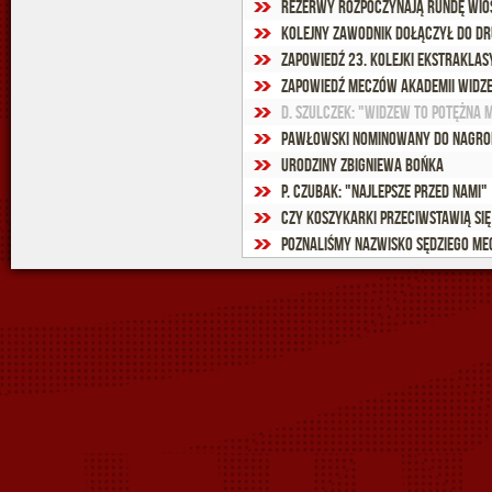
Rezerwy rozpoczynają rundę wio
Kolejny zawodnik dołączył do d
Zapowiedź 23. kolejki Ekstraklas
Zapowiedź meczów Akademii Widz
D. Szulczek: "Widzew to potężna 
Pawłowski nominowany do nagrod
Urodziny Zbigniewa Bońka
P. Czubak: "Najlepsze przed nami"
Czy koszykarki przeciwstawią się
Poznaliśmy nazwisko sędziego me