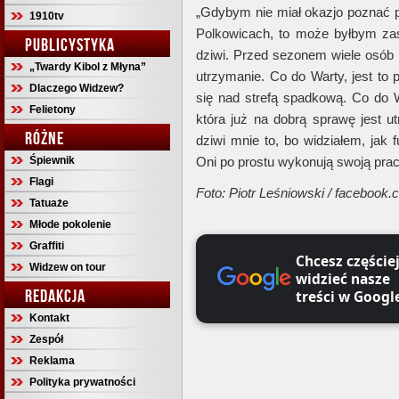
„Gdybym nie miał okazjo poznać p
1910tv
Polkowicach, to może byłbym zas
PUBLICYSTYKA
dziwi. Przed sezonem wiele osób m
„Twardy Kibol z Młyna”
utrzymanie. Co do Warty, jest to
Dlaczego Widzew?
się nad strefą spadkową. Co do 
Felietony
która już na dobrą sprawę jest 
RÓŻNE
dziwi mnie to, bo widziałem, jak 
Śpiewnik
Oni po prostu wykonują swoją prace
Flagi
Foto:
Piotr Leśniowski
/ facebook.
Tatuaże
Młode pokolenie
Graffiti
Chcesz częście
Widzew on tour
widzieć nasze
REDAKCJA
treści w Googl
Kontakt
Zespół
Reklama
Polityka prywatności