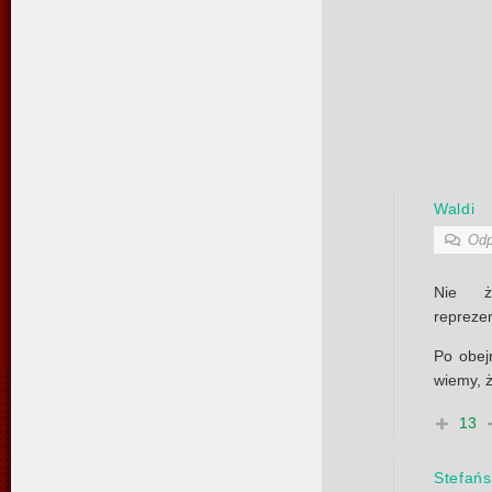
Waldi
Odp
Nie ż
reprezen
Po obej
wiemy, 
13
Stefańs