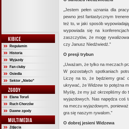
„Jestem pełen uznania dla pracy
pewno jest fantastycznym trenerem
też to, w jaki sposób wypowiadają 
wypowiada się na konferencjach
zaszczytów, że mogę rywalizowa
KIBICE
czy Janusz Niedźwiedź.”
Regulamin
Historia
O presji trybun
Wyjazdy
„Uważam, że tylko na meczach prz
Fan cluby
W pozostałych spotkaniach potr
Osiedla
Liczę na to, że będziemy grać 
Sektor „Niebo”
ukrywać, że Widzew to potężna mar
ZGODY
Myślę, że my już okrzepliśmy do 
Elana Toruń
wyjazdowych. Nas napędza coś tak
Ruch Chorzów
na meczu wyjazdowym, ponieważ 
Dawne zgody
gra się naszym rywalom.”
MULTIMEDIA
O dobrej jesieni Widzewa
Zdjęcia