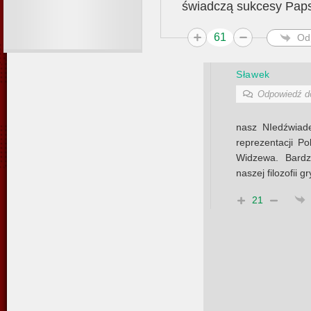
świadczą sukcesy Paps
61
Od
Sławek
Odpowiedź 
nasz NIedźwiade
reprezentacji Po
Widzewa. Bardz
naszej filozofii 
21