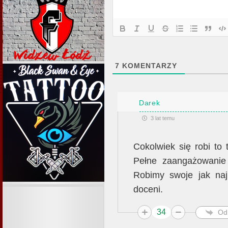
7
KOMENTARZY
Darek
3 lat temu
Cokolwiek się robi to
Pełne zaangażowanie 
Robimy swoje jak naj
doceni.
34
Od