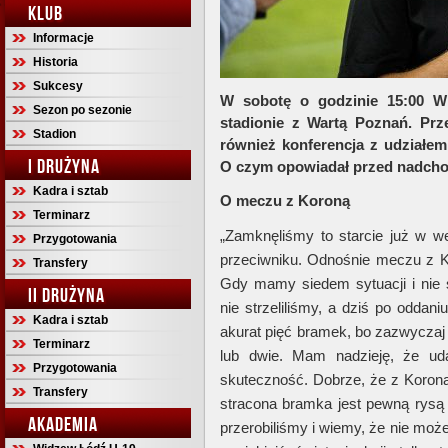
KLUB
Informacje
Historia
Sukcesy
W sobotę o godzinie 15:00 W
Sezon po sezonie
stadionie z Wartą Poznań. Pr
Stadion
również konferencja z udziałem
I DRUŻYNA
O czym opowiadał przed nadcho
Kadra i sztab
O meczu z Koroną
Terminarz
„Zamknęliśmy to starcie już w w
Przygotowania
przeciwniku. Odnośnie meczu z Kor
Transfery
Gdy mamy siedem sytuacji i nie s
II DRUŻYNA
nie strzeliliśmy, a dziś po oddan
Kadra i sztab
akurat pięć bramek, bo zazwyczaj p
Terminarz
lub dwie. Mam nadzieję, że ud
Przygotowania
skuteczność. Dobrze, że z Koroną
Transfery
stracona bramka jest pewną rysą
AKADEMIA
przerobiliśmy i wiemy, że nie moż