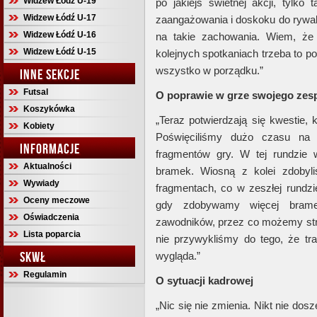
Widzew Łódź U-19
po jakiejś świetnej akcji, tylk
Widzew Łódź U-17
zaangażowania i doskoku do rywala
Widzew Łódź U-16
na takie zachowania. Wiem, że
Widzew Łódź U-15
kolejnych spotkaniach trzeba to p
wszystko w porządku.”
INNE SEKCJE
Futsal
O poprawie w grze swojego zes
Koszykówka
„Teraz potwierdzają się kwestie, 
Kobiety
Poświęciliśmy dużo czasu na 
INFORMACJE
fragmentów gry. W tej rundzie
Aktualności
bramek. Wiosną z kolei zdobyl
Wywiady
fragmentach, co w zeszłej rundzi
Oceny meczowe
gdy zdobywamy więcej brame
Oświadczenia
zawodników, przez co możemy stra
Lista poparcia
nie przywykliśmy do tego, że tr
SKWŁ
wygląda.”
Regulamin
O sytuacji kadrowej
„Nic się nie zmienia. Nikt nie dosze