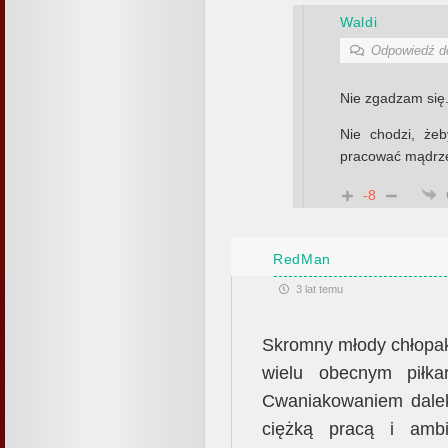
Waldi
Odpowiedź 
Nie zgadzam się
Nie chodzi, że
pracować mądrz
-8
RedMan
3 lat temu
Skromny młody chłopak.
wielu obecnym piłka
Cwaniakowaniem daleko
ciężką pracą i ambi