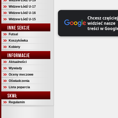
Widzew Łódź U-19
Widzew Łódź U-17
Widzew Łódź U-16
Chcesz częście
Widzew Łódź U-15
widzieć nasze
INNE SEKCJE
treści w Googl
Futsal
Koszykówka
Kobiety
INFORMACJE
Aktualności
Wywiady
Oceny meczowe
Oświadczenia
Lista poparcia
SKWŁ
Regulamin