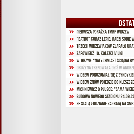
OSTA
Pierwsza porażka TMRF Widzew
"Batro" coraz lepiej radzi sobie 
Trzech widzewiaków złapało ura
Zapowiedź 10. kolejki IV ligi
W. Grzyb: "Natychmiast ściągałby
Drużyna trenowała dziś w Andrz
Widzew porozumiał się z syndyki
Widzew znów pojedzie do Kleszc
Budowa nowego stadionu 24.09.20
Ze Stalą łodzianie zagrają na SMS