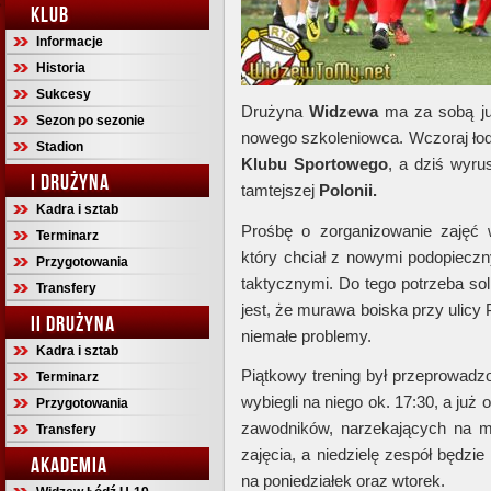
KLUB
Informacje
Historia
Sukcesy
Drużyna
Widzewa
ma za sobą już
Sezon po sezonie
nowego szkoleniowca. Wczoraj łodz
Stadion
Klubu Sportowego
, a dziś wyru
I DRUŻYNA
tamtejszej
Polonii.
Kadra i sztab
Prośbę o zorganizowanie zajęć
Terminarz
który chciał z nowymi podopiecz
Przygotowania
taktycznymi. Do tego potrzeba sol
Transfery
jest, że murawa boiska przy ulic
II DRUŻYNA
niemałe problemy.
Kadra i sztab
Piątkowy trening był przeprowadz
Terminarz
wybiegli na niego ok. 17:30, a już 
Przygotowania
zawodników, narzekających na mn
Transfery
zajęcia, a niedzielę zespół będzi
AKADEMIA
na poniedziałek oraz wtorek.