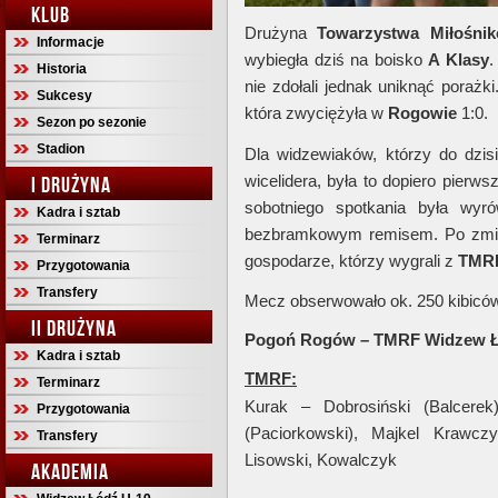
KLUB
Drużyna
Towarzystwa Miłośni
Informacje
wybiegła dziś na boisko
A Klasy
.
Historia
nie zdołali jednak uniknąć poraż
Sukcesy
która zwyciężyła w
Rogowie
1:0.
Sezon po sezonie
Stadion
Dla widzewiaków, którzy do dzis
wicelidera, była to dopiero pierw
I DRUŻYNA
sobotniego spotkania była wyr
Kadra i sztab
bezbramkowym remisem. Po zmiani
Terminarz
gospodarze, którzy wygrali z
TMR
Przygotowania
Transfery
Mecz obserwowało ok. 250 kibic
II DRUŻYNA
Pogoń Rogów – TMRF Widzew Łó
Kadra i sztab
TMRF:
Terminarz
Kurak – Dobrosiński (Balcerek)
Przygotowania
(Paciorkowski), Majkel Krawcz
Transfery
Lisowski, Kowalczyk
AKADEMIA