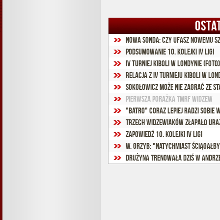
OSTA
Nowa sonda: Czy ufasz nowemu s
Podsumowanie 10. kolejki IV ligi
IV Turniej Kiboli w Londynie (foto)
Relacja z IV Turnieju Kiboli w Lon
Sokołowicz może nie zagrać ze St
Pierwsza porażka TMRF Widzew
"Batro" coraz lepiej radzi sobie 
Trzech widzewiaków złapało ura
Zapowiedź 10. kolejki IV ligi
W. Grzyb: "Natychmiast ściągałby
Drużyna trenowała dziś w Andrz