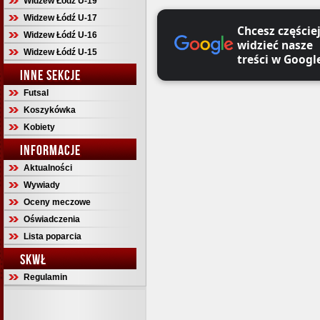
Widzew Łódź U-19
Widzew Łódź U-17
Chcesz częście
Widzew Łódź U-16
widzieć nasze
Widzew Łódź U-15
treści w Googl
INNE SEKCJE
Futsal
Koszykówka
Kobiety
INFORMACJE
Aktualności
Wywiady
Oceny meczowe
Oświadczenia
Lista poparcia
SKWŁ
Regulamin