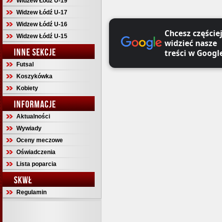
Widzew Łódź U-19
Widzew Łódź U-17
Widzew Łódź U-16
Chcesz częście
Widzew Łódź U-15
widzieć nasze
INNE SEKCJE
treści w Googl
Futsal
Koszykówka
Kobiety
INFORMACJE
Aktualności
Wywiady
Oceny meczowe
Oświadczenia
Lista poparcia
SKWŁ
Regulamin