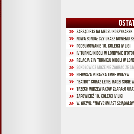
OSTA
Zarząd RTS na meczu koszykarek.
Nowa sonda: Czy ufasz nowemu s
Podsumowanie 10. kolejki IV ligi
IV Turniej Kiboli w Londynie (foto)
Relacja z IV Turnieju Kiboli w Lon
Sokołowicz może nie zagrać ze St
Pierwsza porażka TMRF Widzew
"Batro" coraz lepiej radzi sobie 
Trzech widzewiaków złapało ura
Zapowiedź 10. kolejki IV ligi
W. Grzyb: "Natychmiast ściągałby