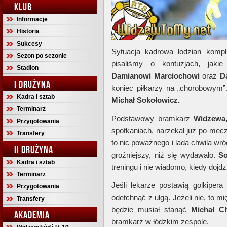
KLUB
Informacje
Historia
Sukcesy
Sytuacja kadrowa łodzian kompl
Sezon po sezonie
pisaliśmy o kontuzjach, jaki
Stadion
Damianowi
Marciochowi
oraz
D
I DRUŻYNA
koniec piłkarzy na „chorobowym”
Kadra i sztab
Michał Sokołowicz.
Terminarz
Podstawowy bramkarz
Widzewa
Przygotowania
spotkaniach, narzekał już po me
Transfery
to nic poważnego i lada chwila wr
II DRUŻYNA
groźniejszy, niż się wydawało.
So
Kadra i sztab
treningu i nie wiadomo, kiedy dojdzi
Terminarz
Jeśli lekarze postawią golkipera
Przygotowania
odetchnąć z ulgą. Jeżeli nie, to m
Transfery
będzie musiał stanąć
Michał C
AKADEMIA
bramkarz w łódzkim zespole.