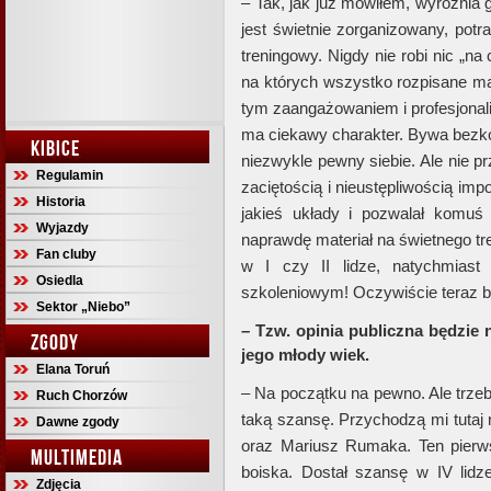
– Tak, jak już mówiłem, wyróżnia 
jest świetnie zorganizowany, potr
treningowy. Nigdy nie robi nic „na
na których wszystko rozpisane ma
tym zaangażowaniem i profesjonal
ma ciekawy charakter. Bywa bezko
KIBICE
niezwykle pewny siebie. Ale nie p
Regulamin
zaciętością i nieustępliwością im
Historia
jakieś układy i pozwalał komuś
Wyjazdy
naprawdę materiał na świetnego t
Fan cluby
w I czy II lidze, natychmias
Osiedla
szkoleniowym! Oczywiście teraz b
Sektor „Niebo”
– Tzw. opinia publiczna będzie
ZGODY
jego młody wiek.
Elana Toruń
– Na początku na pewno. Ale trze
Ruch Chorzów
taką szansę. Przychodzą mi tutaj
Dawne zgody
oraz Mariusz Rumaka. Ten pierwsz
MULTIMEDIA
boiska. Dostał szansę w IV lidz
Zdjęcia