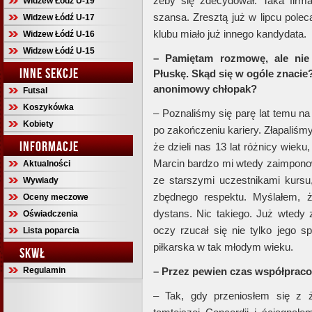
żeby się zdecydował. Taka firm
Widzew Łódź U-19
szansa. Zresztą już w lipcu pole
Widzew Łódź U-17
klubu miało już innego kandydata.
Widzew Łódź U-16
Widzew Łódź U-15
– Pamiętam rozmowę, ale nie
INNE SEKCJE
Płuskę. Skąd się w ogóle znacie?
anonimowy chłopak?
Futsal
Koszykówka
– Poznaliśmy się parę lat temu na
Kobiety
po zakończeniu kariery. Złapaliśm
INFORMACJE
że dzieli nas 13 lat różnicy wiek
Marcin bardzo mi wtedy zaimponowa
Aktualności
ze starszymi uczestnikami kurs
Wywiady
zbędnego respektu. Myślałem, 
Oceny meczowe
dystans. Nic takiego. Już wtedy
Oświadczenia
oczy rzucał się nie tylko jego s
Lista poparcia
piłkarska w tak młodym wieku.
SKWŁ
Regulamin
– Przez pewien czas współpraco
– Tak, gdy przeniosłem się z 