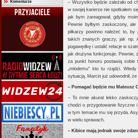
Komentarze
– Wszystko będzie zależało od ch
w swojej karierze nie spotkałem si
PRZYJACIELE
jak bym zareagował, gdyby moim
Pewnie byłbym zaskoczony, ale
piłkarzy powinno należeć to, by
takich znanych graczy, jak np. 
pogawędkę i ustalić relacje w szatn
jak drużyna funkcjonuje. Pewnie, 
za punkt honoru postawią sobie 
„młodemu” kto tu rządzi. Wtedy 
sytuacją. Marcin już udowodnił, że t
– Pomagać będzie mu Mateusz Os
– To mnie akurat lekko zaskoczył
chodzi o przygotowanie fizyczne 
w tym temacie mu się przyda. Asys
w wielu sprawach.
– Kibice mają jednak swoje zdani