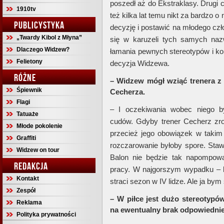
poszedł aż do Ekstraklasy. Drugi 
1910tv
też kilka lat temu nikt za bardzo 
PUBLICYSTYKA
decyzję i postawić na młodego czł
„Twardy Kibol z Młyna”
się w karuzeli tych samych naz
Dlaczego Widzew?
łamania pewnych stereotypów i k
Felietony
decyzja Widzewa.
RÓŻNE
– Widzew mógł wziąć trenera z
Śpiewnik
Cecherza.
Flagi
– I oczekiwania wobec niego b
Tatuaże
cudów. Gdyby trener Cecherz zrob
Młode pokolenie
przecież jego obowiązek w takim 
Graffiti
rozczarowanie byłoby spore. Staw
Widzew on tour
Balon nie będzie tak napompowa
REDAKCJA
pracy. W najgorszym wypadku – 
Kontakt
straci sezon w IV lidze. Ale ja bym 
Zespół
– W piłce jest dużo stereotyp
Reklama
na ewentualny brak odpowiedniej
Polityka prywatności