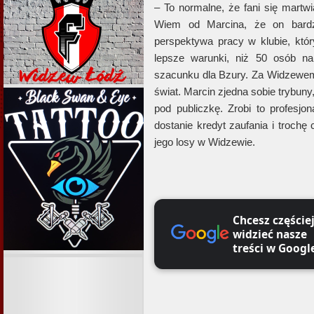
– To normalne, że fani się martwi
Wiem od Marcina, że on bardz
perspektywa pracy w klubie, któ
lepsze warunki, niż 50 osób n
szacunku dla Bzury. Za Widzewem 
świat. Marcin zjedna sobie trybuny, 
pod publiczkę. Zrobi to profesj
dostanie kredyt zaufania i trochę
jego losy w Widzewie.
Chcesz częście
widzieć nasze
treści w Googl