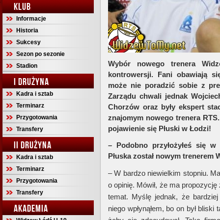
KLUB
Informacje
Historia
Sukcesy
Sezon po sezonie
Wybór nowego trenera Widz
Stadion
kontrowersji. Fani obawiają s
I DRUŻYNA
może nie poradzić sobie z pre
Kadra i sztab
Zarządu chwali jednak Wojciec
Terminarz
Chorzów oraz były ekspert sta
znajomym nowego trenera RTS.
Przygotowania
pojawienie się Płuski w Łodzi!
Transfery
II DRUŻYNA
– Podobno przyłożyłeś się w
Płuska został nowym trenerem
Kadra i sztab
Terminarz
– W bardzo niewielkim stopniu. Ma
Przygotowania
o opinię. Mówił, że ma propozycję 
Transfery
temat. Myślę jednak, że bardzie
AKADEMIA
niego wpłynąłem, bo on był bliski