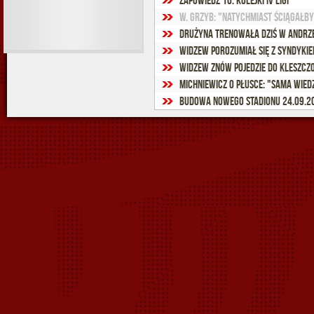
Zapowiedź 10. kolejki IV ligi
W. Grzyb: "Natychmiast ściągałby
Drużyna trenowała dziś w Andrz
Widzew porozumiał się z syndyki
Widzew znów pojedzie do Kleszc
Budowa nowego stadionu 24.09.20