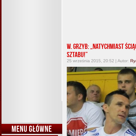
W. Grzyb: „Natychmiast ści
sztabu!”
25 września 2015, 20:52 | Autor:
Ry
MENU GŁÓWNE