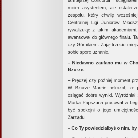
tamtejszej Concordii i ściągnął
moim asystentem, ale ostateczn
zespołu, który chwilę wcześni
Centralnej Ligi Juniorów Młodsz
rywalizując z takimi akademiami,
awansował do głównego finału. Ta
czy Górnikiem. Zajął trzecie mie
sobie spore uznanie.
– Niedawno zaufano mu w Choda
Bzurze.
– Prędzej czy później moment prze
W Bzurze Marcin pokazał, że po
osiągać dobre wyniki. Wyróżniał 
Marka Papszuna pracował w Legi
być spokojni o jego umiejętnoś
Zarządu.
– Co Ty powiedziałbyś o nim, by