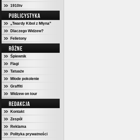
1910tv
PUBLICYSTYKA
„Twardy Kibol z Młyna”
Dlaczego Widzew?
Felietony
RÓŻNE
Śpiewnik
Flagi
Tatuaże
Młode pokolenie
Graffiti
Widzew on tour
REDAKCJA
Kontakt
Zespół
Reklama
Polityka prywatności