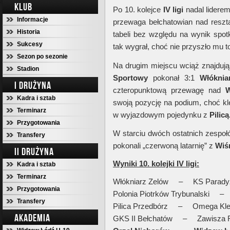
KLUB
Po 10. kolejce
IV ligi
nadal lidere
Informacje
przewaga bełchatowian nad reszt
Historia
tabeli bez względu na wynik spo
Sukcesy
tak wygrał, choć nie przyszło mu to
Sezon po sezonie
Na drugim miejscu wciąż znajdują 
Stadion
Sportowy
pokonał 3:1
Włóknia
I DRUŻYNA
czteropunktową przewagę nad
W
Kadra i sztab
swoją pozycję na podium, choć kle
Terminarz
w wyjazdowym pojedynku z
Pilicą
Przygotowania
W starciu dwóch ostatnich zespoł
Transfery
pokonali „czerwoną latarnię” z
Wiś
II DRUŻYNA
Wyniki 10. kolejki IV ligi:
Kadra i sztab
Terminarz
Włókniarz Zelów – KS Parad
Przygotowania
Polonia Piotrków Trybunalski 
Transfery
Pilica Przedbórz – Omega Kl
AKADEMIA
GKS II Bełchatów – Zawisza