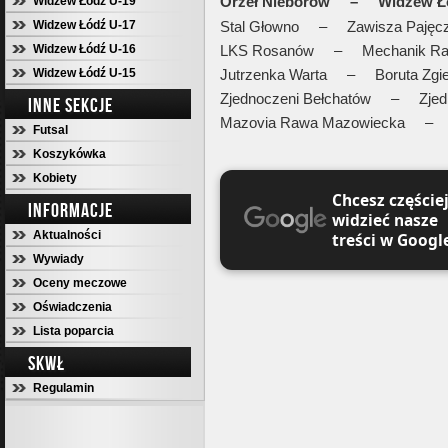
Orzeł Nieborów – Widzew 
Widzew Łódź U-19
Widzew Łódź U-17
Stal Głowno – Zawisza Pajęc
Widzew Łódź U-16
LKS Rosanów – Mechanik Ra
Widzew Łódź U-15
Jutrzenka Warta – Boruta Zgi
Zjednoczeni Bełchatów – Zjed
INNE SEKCJE
Mazovia Rawa Mazowiecka – A
Futsal
Koszykówka
Kobiety
Chcesz częście
INFORMACJE
widzieć nasze
Aktualności
treści w Googl
Wywiady
Oceny meczowe
Oświadczenia
Lista poparcia
SKWŁ
Regulamin