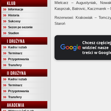
KLUB
Mielcarz – Augustyniak, Nowak
Kasprzak, Batrovic, Kaczmarek – 
Informacje
Historia
Rezerwowi: Krakowiak – Tomczyk
Sukcesy
Staroń
Sezon po sezonie
Stadion
I DRUŻYNA
Chcesz częście
widzieć nasze
Kadra i sztab
treści w Googl
Terminarz
Przygotowania
Transfery
II DRUŻYNA
Kadra i sztab
Terminarz
Przygotowania
Transfery
AKADEMIA