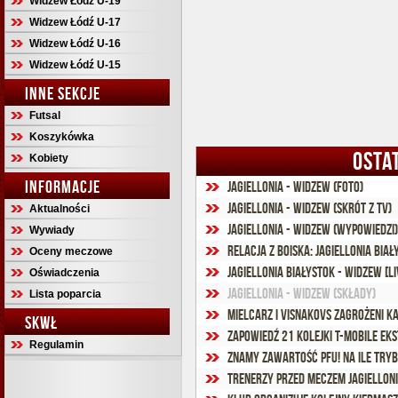
Widzew Łódź U-19
Widzew Łódź U-17
Widzew Łódź U-16
Widzew Łódź U-15
INNE SEKCJE
Futsal
Koszykówka
OSTA
Kobiety
INFORMACJE
Jagiellonia - Widzew (foto)
Jagiellonia - Widzew (skrót z TV)
Aktualności
Jagiellonia - Widzew (wypowiedzi)
Wywiady
Relacja z boiska: Jagiellonia Biał
Oceny meczowe
Jagiellonia Białystok - Widzew [li
Oświadczenia
Jagiellonia - Widzew (składy)
Lista poparcia
Mielcarz i Visnakovs zagrożeni k
SKWŁ
Zapowiedź 21 kolejki T-Mobile Ek
Regulamin
Znamy zawartość PFU! Na ile tr
Trenerzy przed meczem Jagielloni