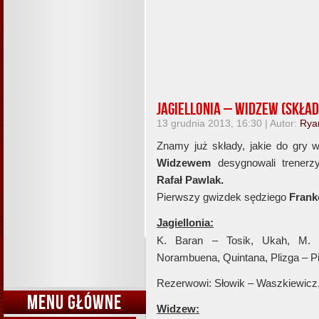
Jagiellonia – Widzew (skład
13 grudnia 2013, 16:30 | Autor:
Rya
Znamy już składy, jakie do gry
Widzewem
desygnowali trenerz
Rafał Pawlak.
Pierwszy gwizdek sędziego
Frank
Jagiellonia:
K. Baran – Tosik, Ukah, M. 
Norambuena, Quintana, Plizga – P
Rezerwowi: Słowik – Waszkiewicz, 
MENU GŁÓWNE
Widzew: