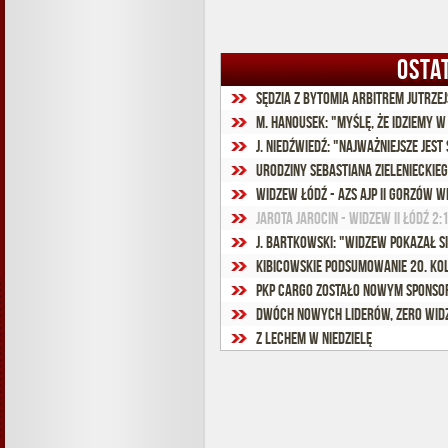
OSTA
Sędzia z Bytomia arbitrem jutrze
M. Hanousek: "Myślę, że idziemy 
J. Niedźwiedź: "Najważniejsze jest 
Urodziny Sebastiana Zielenieckie
Widzew Łódź - AZS AJP II Gorzów W
Jarota Jarocin - Widzew II Łódź 2:1
J. Bartkowski: "Widzew pokazał s
Kibicowskie podsumowanie 20. ko
PKP Cargo zostało nowym sponso
Dwóch nowych liderów, zero Wi
Z Lechem w niedzielę