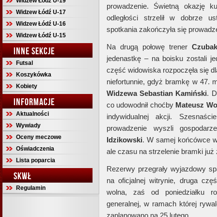
Widzew Łódź U-19
prowadzenie. Świetną okazję 
Widzew Łódź U-17
odległości strzelił w dobrze 
Widzew Łódź U-16
spotkania zakończyła się prowad
Widzew Łódź U-15
Na drugą połowę trener
Czuba
INNE SEKCJE
jedenastkę – na boisku zostali j
Futsal
część widowiska rozpoczęła się dl
Koszykówka
niefortunnie, gdyż bramkę w 47. m
Kobiety
Widzewa
Sebastian
Kamiński
. D
INFORMACJE
co udowodnił choćby
Mateusz
Wo
Aktualności
indywidualnej akcji. Szesnaś
Wywiady
prowadzenie wyszli gospodar
Oceny meczowe
Idzikowski
. W samej końcówce wi
Oświadczenia
ale czasu na strzelenie bramki już 
Lista poparcia
Rezerwy przegrały wyjazdowy sp
SKWŁ
na oficjalnej witrynie, druga cz
Regulamin
wolna, zaś od poniedziałku r
generalnej, w ramach której ryw
zaplanowano na 25 lutego.