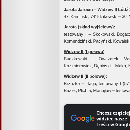
Jarota Jarocin – Widzew II Łódź 2
47′ Kamiński, 74′ Idzikowski – 36′
Jarota (skład wyjściowy):
testowany I – Skokowski, Bogacz
Komendziński, Pacyński, Kowalsk
Widzew II (I połowa)
:
Buczkowski – Owczarek, Wsz
Kazimierowicz, Dębiński – Mąka, N
Widzew II (II połowa):
Brzózka – Tlaga, testowany I (57′
Bazler, Plichta, Manujłow – testow
Chcesz częście
widzieć nasze
treści w Googl