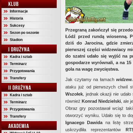
KLUB
Informacje
Historia
Sukcesy
Przegraną zakończył się przed
Sezon po sezonie
Łódź przed rundą wiosenną. Po
Stadion
dziś do Jarocina, gdzie zmier
I DRUŻYNA
pierwszej części widzewiacy mi
do szatni udało się wyjść na p
Kadra i sztab
gospodarze wyrównali, a na 15
Terminarz
gola na wagę zwycięstwa.
Przygotowania
Transfery
Jak czytamy na łamach
widzew
II DRUŻYNA
ataku już od pierwszych chwil s
Wszołek
, jednak okazji nie udało
Kadra i sztab
również
Konrad
Niedzielski
, ale 
Terminarz
Obraz gry pozostawał wciąż taki 
Przygotowania
otworzyć wyniku. Udało się to do
Transfery
Ignacego
Dawida
na listę strz
AKADEMIA
uskrzydliła reprezentantów
RT