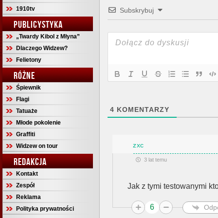
1910tv
Subskrybuj
PUBLICYSTYKA
„Twardy Kibol z Młyna”
Dlaczego Widzew?
Felietony
RÓŻNE
Śpiewnik
Flagi
4
KOMENTARZY
Tatuaże
Młode pokolenie
Graffiti
zxc
Widzew on tour
REDAKCJA
3 lat temu
Kontakt
Zespół
Jak z tymi testowanymi kt
Reklama
6
Odp
Polityka prywatności