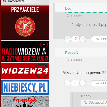
Komentarze
PRZYJACIELE
Leon
3 lat temu
stycznia, to zdążą
-2
Odp
RobsoN
3 lat temu
Mecz z Unią na pewno 25 
-1
Odp
Kazek
Odpowiedź 