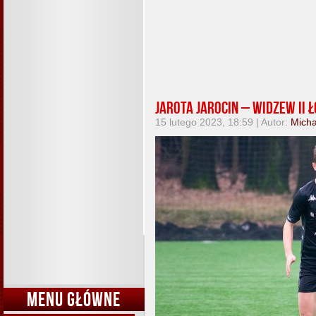
Jarota Jarocin – Widzew II Łó
15 lutego 2023, 18:59 | Autor:
Micha
MENU GŁÓWNE