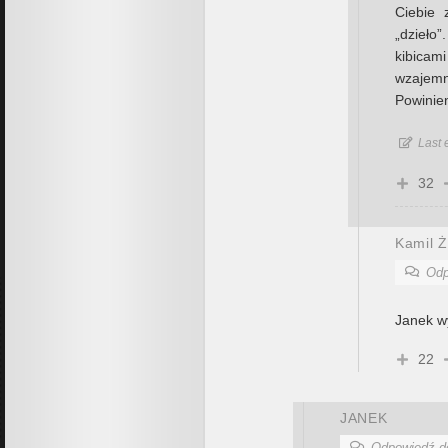
Ciebie 
„dzieł
kibicam
wzajemn
Powinien
Last 
32
Kamil Ż
Odp
Janek wy
22
JANEK
Odpowiedź 