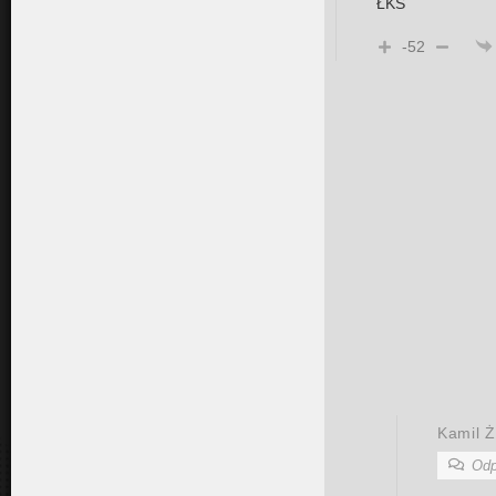
ŁKS
-52
Kamil Ż
Odp