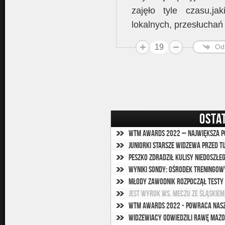
zajęło tyle czasu,jak
lokalnych, przesłucha
19
Od
OSTA
WTM Awards 2022 – Największa 
Juniorki starsze Widzewa przed 
Peszko zdradził kulisy niedoszł
Wyniki sondy: Ośrodek treningow
Młody zawodnik rozpoczął testy
Jest wyrok ws. meczu ze Śląskie
WTM Awards 2022 - powraca nasz
Widzewiacy odwiedzili Rawę Maz