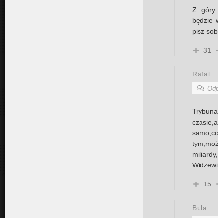
Z góry
będzie 
pisz so
31
Rafal
Odp
Trybu
czasie,
samo,c
tym,mo
miliard
Widzewie
15
Bula