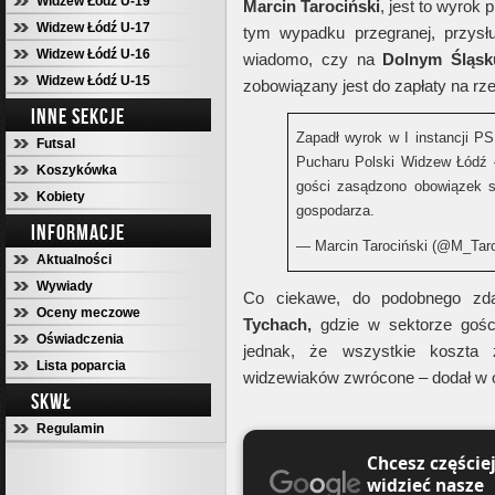
Widzew Łódź U-19
Marcin Tarociński
, jest to wyrok p
Widzew Łódź U-17
tym wypadku przegranej, przysł
Widzew Łódź U-16
wiadomo, czy na
Dolnym Śląsk
Widzew Łódź U-15
zobowiązany jest do zapłaty na r
INNE SEKCJE
Zapadł wyrok w I instancji P
Futsal
Pucharu Polski Widzew Łódź 
Koszykówka
gości zasądzono obowiązek s
Kobiety
gospodarza.
INFORMACJE
— Marcin Tarociński (@M_Taro
Aktualności
Wywiady
Co ciekawe, do podobnego zdar
Oceny meczowe
Tychach,
gdzie w sektorze gości
Oświadczenia
jednak, że wszystkie koszta 
Lista poparcia
widzewiaków zwrócone – dodał w
SKWŁ
Regulamin
Chcesz częście
widzieć nasze