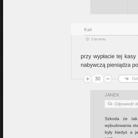
Kali
3 lat temu
przy wypłacie tej kasy 
nabywczą pieniądza pon
30
Od
JANEK
Odpowiedź 
Szkoda że tak
wybudowania sta
były kiedyś a j