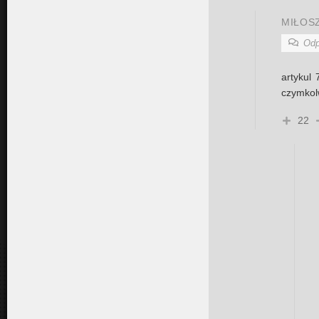
MIŁOS
Odp
artykul 
czymkol
22