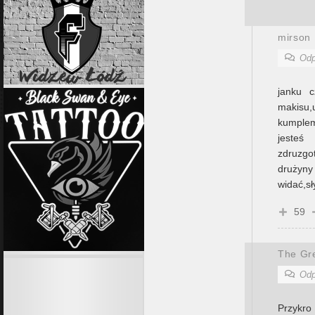
mirson
Odp
janku c
makisu
kumplem
jeste
zdruzg
druży
widać,s
59
The Gre
Odp
Przykr