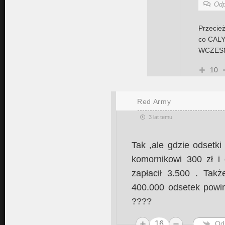
Odp
Przecie
co CALY
WCZESN
10
Red Army
3 lat temu
Tak ,ale gdzie odsetki
komornikowi 300 zł i 
zapłacił 3.500 . Takż
400.000 odsetek powinn
????
16
Od