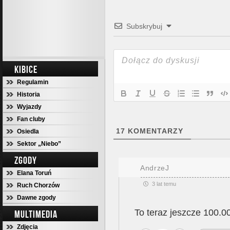
Subskrybuj
KIBICE
Regulamin
Historia
Wyjazdy
Fan cluby
17
KOMENTARZY
Osiedla
Sektor „Niebo”
ZGODY
AndrzeJ
Elana Toruń
3 lat temu
Ruch Chorzów
Dawne zgody
To teraz jeszcze 100.00
MULTIMEDIA
Zdjęcia