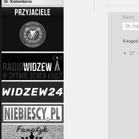
Komentarze
PRZYJACIELE
Kixon
Odp
A kogoś 
27