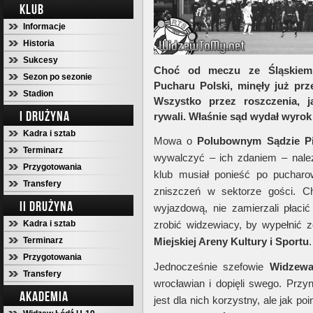
KLUB
Informacje
Historia
Sukcesy
Choć od meczu ze Śląskiem
Sezon po sezonie
Pucharu Polski, minęły już prze
Stadion
Wszystko przez roszczenia, j
I DRUŻYNA
rywali. Właśnie sąd wydał wyrok 
Kadra i sztab
Mowa o
Polubownym Sądzie Pi
Terminarz
wywalczyć – ich zdaniem – należ
Przygotowania
klub musiał ponieść po puchar
Transfery
zniszczeń w sektorze gości. C
II DRUŻYNA
wyjazdową, nie zamierzali płacić
Kadra i sztab
zrobić widzewiacy, by wypełnić 
Terminarz
Miejskiej Areny Kultury i Sportu
.
Przygotowania
Jednocześnie szefowie
Widzew
Transfery
wrocławian i dopięli swego. Przy
AKADEMIA
jest dla nich korzystny, ale jak p