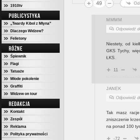
49
Od
1910tv
PUBLICYSTYKA
MMMM
„Twardy Kibol z Młyna”
Odpowiedź 
Dlaczego Widzew?
Felietony
Niestety, od kieł
RÓŻNE
GKS Tychy, więc
Śpiewnik
ŁKS.
Flagi
11
Tatuaże
Młode pokolenie
Graffiti
JANEK
Widzew on tour
Odpowiedź 
REDAKCJA
Kontakt
Tak masz racje
zniszczenie krze
Zespół
na ponad 100 tys
Reklama
Polityka prywatności
-72