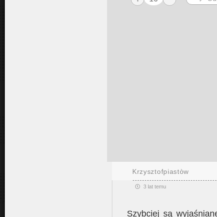
Krzysztofpiastòw
3 lat temu
Szybciej są wyjaśniane