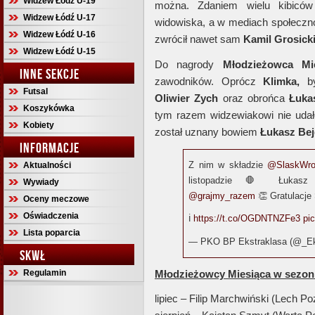
Widzew Łódź U-19
można. Zdaniem wielu kibiców 
Widzew Łódź U-17
widowiska, a w mediach społeczn
Widzew Łódź U-16
zwrócił nawet sam
Kamil Grosick
Widzew Łódź U-15
Do nagrody
Młodzieżowca Mi
INNE SEKCJE
zawodników. Oprócz
Klimka,
by
Futsal
Oliwier Zych
oraz obrońca
Łuka
Koszykówka
tym razem widzewiakowi nie udało
Kobiety
został uznany bowiem
Łukasz Bej
INFORMACJE
Z nim w składzie
@SlaskWro
Aktualności
listopadzie 🛑 Łukasz 
Wywiady
@grajmy_razem
👏 Gratulacje 
Oceny meczowe
Oświadczenia
ℹ️
https://t.co/OGDNTNZFe3
pi
Lista poparcia
— PKO BP Ekstraklasa (@_Ek
SKWŁ
Młodzieżowcy Miesiąca w sezoni
Regulamin
lipiec – Filip Marchwiński (Lech P