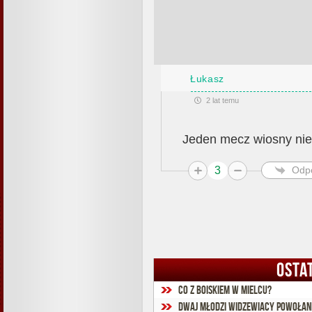
Łukasz
2 lat temu
Jeden mecz wiosny nie
3
Odp
OSTA
Co z boiskiem w Mielcu?
Dwaj młodzi widzewiacy powołani