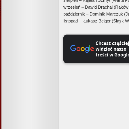
sierpień – Kajetan Szmyt (Warta P
wrzesień – Dawid Drachal (Rakó
październik – Dominik Marczuk (Jag
listopad – Łukasz Bejger (Śląsk W
Chcesz częście
widzieć nasze
treści w Googl