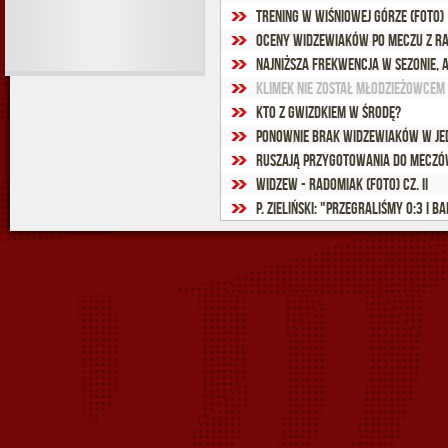
Trening w Wiśniowej Górze (foto)
Oceny widzewiaków po meczu z R
Najniższa frekwencja w sezonie, a
Klimek nie został Młodzieżowcem 
Kto z gwizdkiem w środę?
Ponownie brak widzewiaków w jed
Ruszają przygotowania do meczów
Widzew - Radomiak (foto) cz. II
P. Zieliński: "Przegraliśmy 0:3 i b