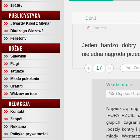
1910tv
PUBLICYSTYKA
DonJ
„Twardy Kibol z Młyna”
2 lat temu
Dlaczego Widzew?
Felietony
Jeden bardzo dobry 
RÓŻNE
niejedna nagroda prze
Śpiewnik
Flagi
17
Od
Tatuaże
Młode pokolenie
Włodzimierz
Graffiti
Odpowiedź 
Widzew on tour
REDAKCJA
Największą nag
Kontakt
.POPATRZCIE na 
Zespół
głupich zagra
Reklama
,poszły kontry i
Polityka prywatności
młody . Wystarcz