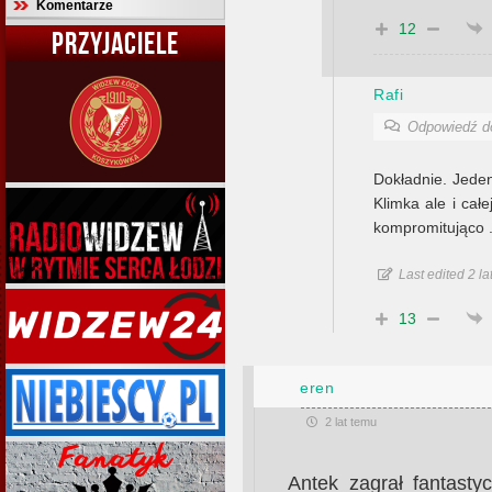
Komentarze
12
PRZYJACIELE
Rafi
Odpowiedź 
Dokładnie. Jeden 
Klimka ale i cał
kompromitująco 
Last edited 2 la
13
eren
2 lat temu
Antek zagrał fantast