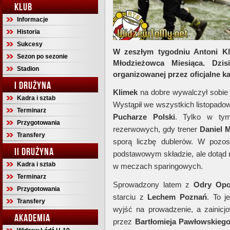
KLUB
Informacje
Historia
Sukcesy
W zeszłym tygodniu Antoni K
Sezon po sezonie
Młodzieżowca Miesiąca. Dzis
Stadion
organizowanej przez oficjalne ka
I DRUŻYNA
Klimek
na dobre wywalczył sobie 
Kadra i sztab
Wystąpił we wszystkich listopadow
Terminarz
Pucharze Polski
. Tylko w tym
Przygotowania
rezerwowych, gdy trener
Daniel M
Transfery
sporą liczbę dublerów. W pozos
II DRUŻYNA
podstawowym składzie, ale dotąd nie
Kadra i sztab
w meczach sparingowych.
Terminarz
Sprowadzony latem z
Odry Opo
Przygotowania
starciu z
Lechem Poznań
. To j
Transfery
wyjść na prowadzenie, a zainicj
AKADEMIA
przez
Bartłomieja Pawłowskieg