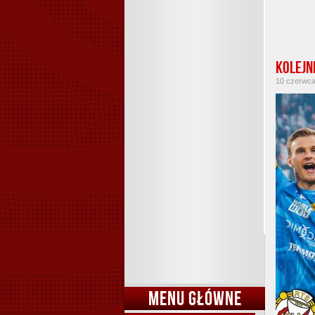
Kolejn
10 czerwca 
MENU GŁÓWNE