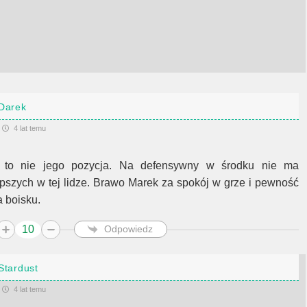
Darek
4 lat temu
 to nie jego pozycja. Na defensywny w środku nie ma
epszych w tej lidze. Brawo Marek za spokój w grze i pewność
a boisku.
10
Odpowiedz
Stardust
4 lat temu