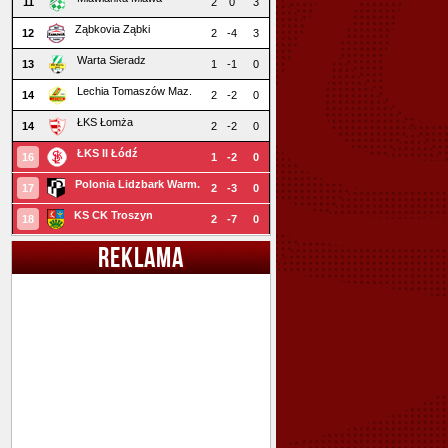
11
2
0
3
Ząbkovia Ząbki
12
2
-4
3
Warta Sieradz
13
1
-1
0
Lechia Tomaszów Maz.
14
2
-2
0
ŁKS Łomża
14
2
-2
0
ŁKS II Łódź
16
1
-2
0
Polonia Lidzbark Warm.
17
2
-3
0
KS CK Troszyn
18
2
-7
0
REKLAMA