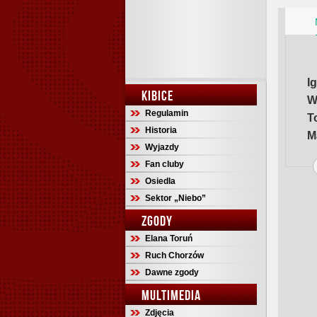
I
KIBICE
W
Regulamin
T
Historia
M
Wyjazdy
Fan cluby
Osiedla
Sektor „Niebo”
ZGODY
Elana Toruń
Ruch Chorzów
Dawne zgody
MULTIMEDIA
Zdjęcia