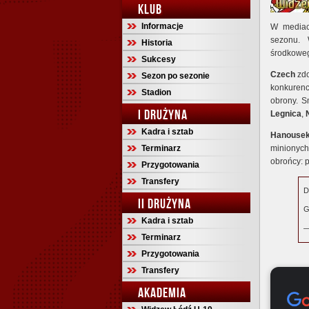
KLUB
Informacje
W mediac
sezonu. 
Historia
środkoweg
Sukcesy
Czech
zdo
Sezon po sezonie
konkurenc
Stadion
obrony. S
I DRUŻYNA
Legnica
,
Kadra i sztab
Hanouse
Terminarz
minionyc
obrońcy: 
Przygotowania
Transfery
D
II DRUŻYNA
G
Kadra i sztab
—
Terminarz
Przygotowania
Transfery
AKADEMIA