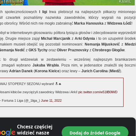
h społecznościowych
I ligi
trwa plebiscyt na najlepszych piłkarzy minionego
W czwartek poznaliśmy nazwiska zawodników, którzy wygrali na pozycji
o obrońcy. Wśród nich nie mogło zabraknąć
Marka Hanouska
z
Widzewa Łódź
!
był w internetowym głosowaniu półtora tysiąca głosów i zdecydowanie wyprzedził
ję. Drugie miejsce zajął
Michał Marcjanik
z
Arki Gdynia
i to on uzupełnił środek
makiem musieli obejść się pozostali nominowani:
Nemanja Mijusković
z
Miedzi
Nemanja Nedić
z
GKS Tychy
oraz
Oliver Praznovsky
z
Chrobrego Głogów
.
k
to drugi widzewiak w zestawieniu – wcześniej najlepszym bramkarzem
h zmagań wybrano
Jakuba Wrąbla
. Poza nim, w jedenastce znaleźli się boczni
prawy
Adrian Danek
(
Korona Kielce
) oraz lewy –
Jurich Carolina
(
Miedź
).
WAJ STOPERZY SEZONU wybrani! 🔝🔥
łosami kibiców zwyciężyli zawodnicy Widzewa i Arki!
pic.twitter.com/w51llB0lWD
 Fortuna 1 Liga (@_1liga_)
June 11, 2022
Chcesz częściej
widzieć nasze
Dodaj do źródeł Google