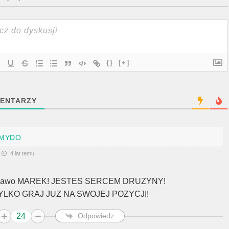
{}
[+]
ENTARZY
MYDO
4 lat temu
rawo MAREK! JESTES SERCEM DRUZYNY!
YLKO GRAJ JUZ NA SWOJEJ POZYCJI!
24
Odpowiedz