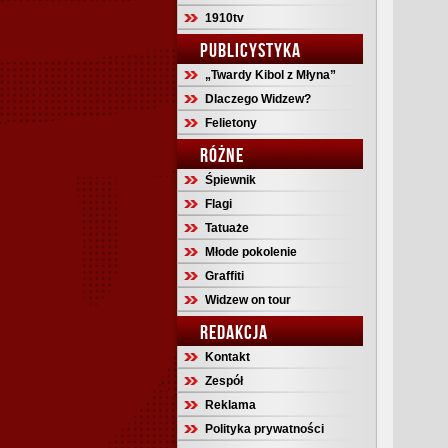
1910tv
PUBLICYSTYKA
„Twardy Kibol z Młyna”
Dlaczego Widzew?
Felietony
RÓŻNE
Śpiewnik
Flagi
Tatuaże
Młode pokolenie
Graffiti
Widzew on tour
REDAKCJA
Kontakt
Zespół
Reklama
Polityka prywatności