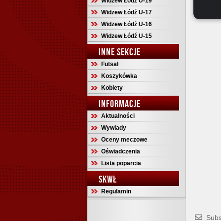
Widzew Łódź U-19
Widzew Łódź U-17
Widzew Łódź U-16
Widzew Łódź U-15
INNE SEKCJE
Futsal
Koszykówka
Kobiety
INFORMACJE
Aktualności
Wywiady
Oceny meczowe
Oświadczenia
Lista poparcia
SKWŁ
Regulamin
Subs