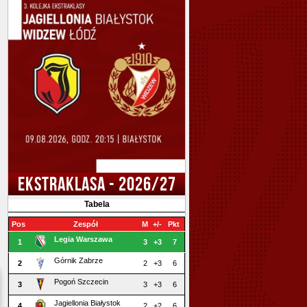
EKSTRAKLASA - 2026/27
Tabela
Pos
Zespół
M
+/-
Pkt
Legia Warszawa
1
3
+3
7
Górnik Zabrze
2
2
+3
6
Pogoń Szczecin
3
3
+3
6
Jagiellonia Białystok
4
2
+2
6