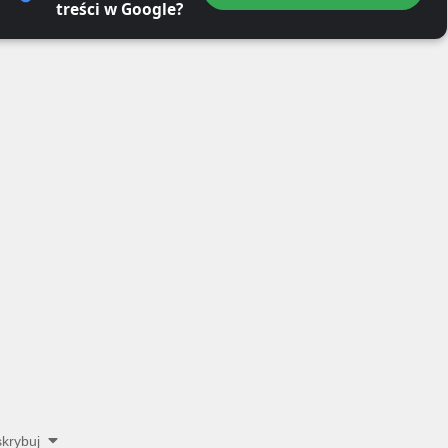
treści w Google?
krybuj