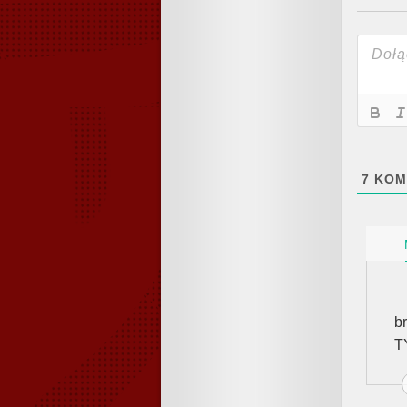
7
KOM
b
T