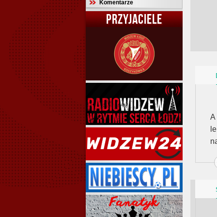
Komentarze
PRZYJACIELE
A
l
n