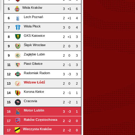
Wisła Kraków
5
3
+1
6
Lech Poznań
6
2
+1
4
Wisła Płock
7
3
0
4
GKS Katowice
8
2
+1
3
Śląsk Wrocław
9
2
0
3
Zagłębie Lubin
9
2
0
3
Piast Gliwice
11
2
-1
3
Radomiak Radom
12
3
-3
3
Widzew Łódź
13
2
0
2
Korona Kielce
14
2
-1
1
Cracovia
15
2
-2
1
Motor Lublin
16
3
-3
1
Raków Częstochowa
17
2
-2
0
Wieczysta Kraków
17
2
-2
0