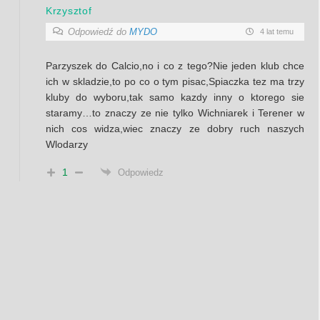
Krzysztof
Odpowiedź do
MYDO
4 lat temu
Parzyszek do Calcio,no i co z tego?Nie jeden klub chce
ich w skladzie,to po co o tym pisac,Spiaczka tez ma trzy
kluby do wyboru,tak samo kazdy inny o ktorego sie
staramy…to znaczy ze nie tylko Wichniarek i Terener w
nich cos widza,wiec znaczy ze dobry ruch naszych
Wlodarzy
1
Odpowiedz