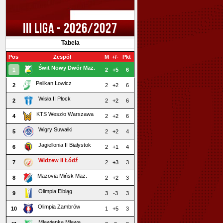
III LIGA - 2026/2027
Tabela
Pos
Zespół
M
+/-
Pkt
Świt Nowy Dwór Maz.
1
2
+5
6
Pelikan Łowicz
2
2
+2
6
Wisła II Płock
2
2
+2
6
KTS Weszło Warszawa
4
2
+2
6
Wigry Suwałki
5
2
+2
4
Jagiellonia II Białystok
6
2
+1
4
Widzew II Łódź
7
2
+3
3
Mazovia Mińsk Maz.
8
2
+2
3
Olimpia Elbląg
9
3
-3
3
Olimpia Zambrów
10
1
+5
3
Mławianka Mława