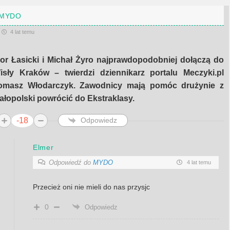
MYDO
4 lat temu
gor Łasicki i Michał Żyro najprawdopodobniej dołączą do
isły Kraków – twierdzi dziennikarz portalu Meczyki.pl
omasz Włodarczyk. Zawodnicy mają pomóc drużynie z
ałopolski powrócić do Ekstraklasy.
-18
Odpowiedz
Elmer
Odpowiedź do
MYDO
4 lat temu
Przecież oni nie mieli do nas przysjc
0
Odpowiedz