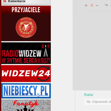
Komentarze
-5
PRZYJACIELE
Rafal
Odpowiedź 