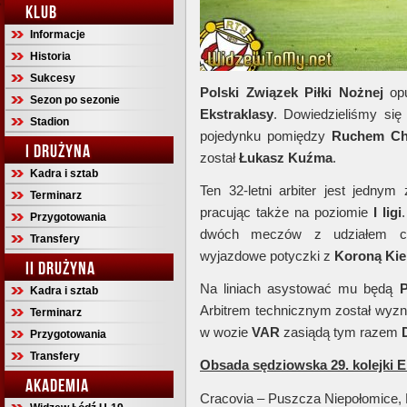
KLUB
Informacje
Historia
Sukcesy
Polski Związek Piłki Nożnej
opu
Sezon po sezonie
Ekstraklasy
. Dowiedzieliśmy się
Stadion
pojedynku pomiędzy
Ruchem C
I DRUŻYNA
został
Łukasz Kuźma
.
Kadra i sztab
Ten 32-letni arbiter jest jedny
Terminarz
pracując także na poziomie
I ligi
Przygotowania
dwóch meczów z udziałem cze
Transfery
wyjazdowe potyczki z
Koroną Kie
II DRUŻYNA
Na liniach asystować mu będą
P
Kadra i sztab
Arbitrem technicznym został wy
Terminarz
w wozie
VAR
zasiądą tym razem
Przygotowania
Transfery
Obsada sędziowska 29. kolejki E
AKADEMIA
Cracovia – Puszcza Niepołomice, 