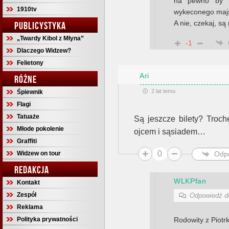
na pewno by ni
1910tv
wykeconego majs
A nie, czekaj, są
PUBLICYSTYKA
„Twardy Kibol z Młyna”
-1
Dlaczego Widzew?
Felietony
Ari
RÓŻNE
2 lat temu
Śpiewnik
Flagi
Tatuaże
Są jeszcze bilety? Troc
Młode pokolenie
ojcem i sąsiadem…
Graffiti
0
Odp
Widzew on tour
REDAKCJA
WLKPfan
Kontakt
Zespół
Odpowiedź 
Reklama
Polityka prywatności
Rodowity z Piot