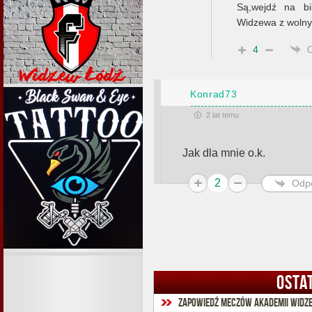
Są,wejdź na bi
Widzewa z wolny
4
Konrad73
2 lat temu
Jak dla mnie o.k.
2
Odp
OSTA
Zapowiedź meczów Akademii Widze