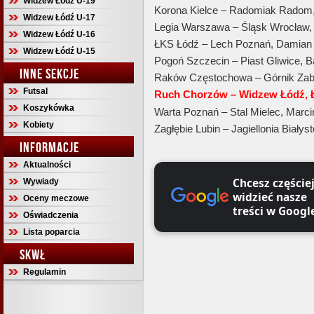
Widzew Łódź U-19
Korona Kielce – Radomiak Radom, 
Widzew Łódź U-17
Legia Warszawa – Śląsk Wrocław,
Widzew Łódź U-16
ŁKS Łódź – Lech Poznań, Damian 
Widzew Łódź U-15
Pogoń Szczecin – Piast Gliwice, B
INNE SEKCJE
Raków Częstochowa – Górnik Zab
Futsal
Ruch Chorzów – Widzew Łódź, Ł
Koszykówka
Warta Poznań – Stal Mielec, Marc
Kobiety
Zagłębie Lubin – Jagiellonia Biał
INFORMACJE
Aktualności
Chcesz częście
Wywiady
widzieć nasze
Oceny meczowe
treści w Googl
Oświadczenia
Lista poparcia
SKWŁ
Regulamin