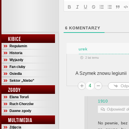
6
KOMENTARZY
KIBICE
Regulamin
urek
Historia
2 lat temu
Wyjazdy
Fan cluby
A Szymek znowu legiunii
Osiedla
Sektor „Niebo”
4
Odp
ZGODY
Elana Toruń
1910
Ruch Chorzów
Odpowiedź 
Dawne zgody
MULTIMEDIA
No pewnie, bez 
Zdjęcia