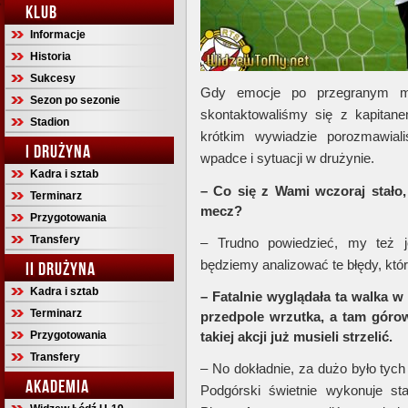
KLUB
Informacje
Historia
Sukcesy
Gdy emocje po przegranym
Sezon po sezonie
skontaktowaliśmy się z kapita
Stadion
krótkim wywiadzie porozmawial
I DRUŻYNA
wpadce i sytuacji w drużynie.
Kadra i sztab
– Co się z Wami wczoraj stało,
Terminarz
mecz?
Przygotowania
Transfery
– Trudno powiedzieć, my też j
będziemy analizować te błędy, któr
II DRUŻYNA
Kadra i sztab
– Fatalnie wyglądała ta walka w
Terminarz
przedpole wrzutka, a tam górow
Przygotowania
takiej akcji już musieli strzelić.
Transfery
– No dokładnie, za dużo było tych
AKADEMIA
Podgórski świetnie wykonuje st