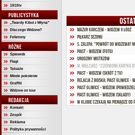
1910tv
PUBLICYSTYKA
OSTA
„Twardy Kibol z Młyna”
Mazur Karczew - Widzew II Łódź
Dlaczego Widzew?
Piłkarz sezonu
Felietony
S. Zalepa: "Powrót do Widzewa? N
RÓŻNE
Piast - Widzew (foto)
Śpiewnik
Urodziny mistrzów
Flagi
M. Mielcarz: "Czerwona kartka b
Tatuaże
Piast - Widzew (Skrót z TV)
Młode pokolenie
Relacja z boiska: Piast Gliwice - 
Graffiti
Piast Gliwice - Widzew (powiedziel
Widzew on tour
Piast Gliwice - Widzew (składy)
REDAKCJA
W klubie czekają na pieniądze od 
Kontakt
Zespół
Reklama
Polityka prywatności