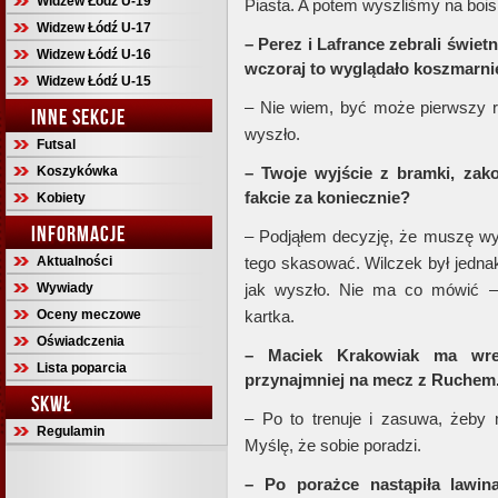
Widzew Łódź U-19
Piasta. A potem wyszliśmy na boisk
Widzew Łódź U-17
– Perez i Lafrance zebrali świe
Widzew Łódź U-16
wczoraj to wyglądało koszmarnie
Widzew Łódź U-15
– Nie wiem, być może pierwszy ra
INNE SEKCJE
wyszło.
Futsal
Koszykówka
– Twoje wyjście z bramki, zak
fakcie za koniecznie?
Kobiety
INFORMACJE
– Podjąłem decyzję, że muszę wyj
Aktualności
tego skasować. Wilczek był jednak 
Wywiady
jak wyszło. Nie ma co mówić –
Oceny meczowe
kartka.
Oświadczenia
– Maciek Krakowiak ma wre
Lista poparcia
przynajmniej na mecz z Ruchem
SKWŁ
– Po to trenuje i zasuwa, żeby
Regulamin
Myślę, że sobie poradzi.
– Po porażce nastąpiła lawin