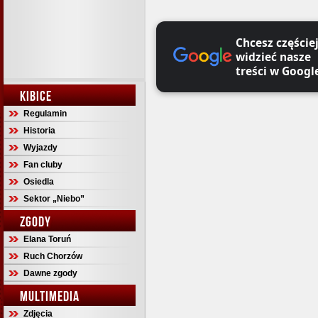
Chcesz częście
widzieć nasze
treści w Googl
KIBICE
Regulamin
Historia
Wyjazdy
Fan cluby
Osiedla
Sektor „Niebo”
ZGODY
Elana Toruń
Ruch Chorzów
Dawne zgody
MULTIMEDIA
Zdjęcia