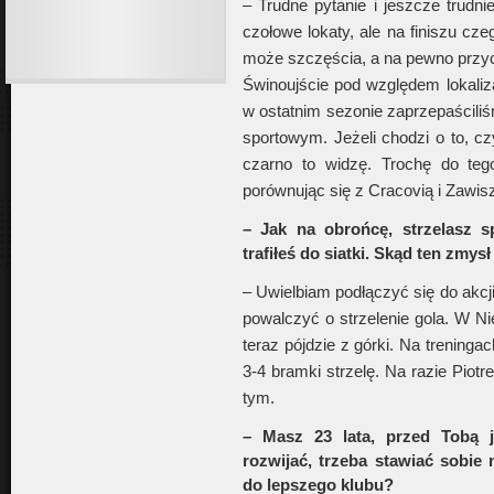
– Trudne pytanie i jeszcze trudni
czołowe lokaty, ale na finiszu cz
może szczęścia, a na pewno przyc
Świnoujście pod względem lokal
w ostatnim sezonie zaprzepaścil
sportowym. Jeżeli chodzi o to, cz
czarno to widzę. Trochę do teg
porównując się z Cracovią i Zawis
– Jak na obrońcę, strzelasz 
trafiłeś do siatki. Skąd ten zmy
– Uwielbiam podłączyć się do akcji
powalczyć o strzelenie gola. W Ni
teraz pójdzie z górki. Na treningac
3-4 bramki strzelę. Na razie Piot
tym.
– Masz 23 lata, przed Tobą j
rozwijać, trzeba stawiać sobie 
do lepszego klubu?