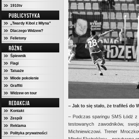
1910tv
PUBLICYSTYKA
„Twardy Kibol z Młyna”
Dlaczego Widzew?
Felietony
RÓŻNE
Śpiewnik
Flagi
Tatuaże
Młode pokolenie
Graffiti
Widzew on tour
REDAKCJA
– Jak to się stało, że trafiłeś d
Kontakt
– Podczas sparingu SMS Łódź z
Zespół
testowanych zawodników, swoj
Reklama
Michniewiczowi. Trener Mroczk
Polityka prywatności
Młodej Ekstraklasy – pozytywną op