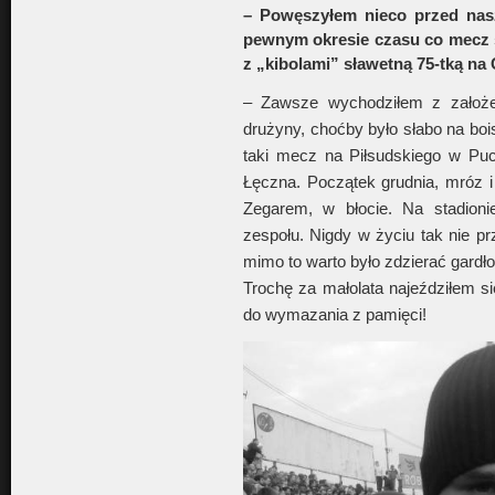
– Powęszyłem nieco przed nas
pewnym okresie czasu co mecz s
z „kibolami” sławetną 75-tką na 
– Zawsze wychodziłem z założen
drużyny, choćby było słabo na boi
taki mecz na Piłsudskiego w Pu
Łęczna. Początek grudnia, mróz 
Zegarem, w błocie. Na stadion
zespołu. Nigdy w życiu tak nie pr
mimo to warto było zdzierać gardło
Trochę za małolata najeździłem si
do wymazania z pamięci!