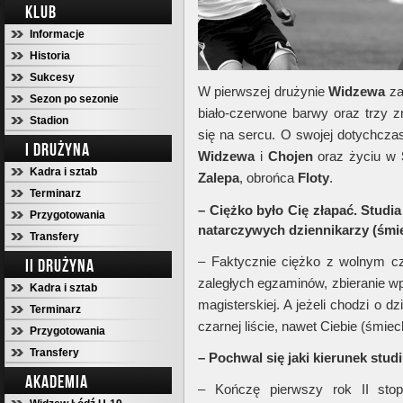
KLUB
Informacje
Historia
Sukcesy
W pierwszej drużynie
Widzewa
za
Sezon po sezonie
biało-czerwone barwy oraz trzy z
Stadion
się na sercu. O swojej dotychczas
I DRUŻYNA
Widzewa
i
Chojen
oraz życiu w
Kadra i sztab
Zalepa
, obrońca
Floty
.
Terminarz
– Ciężko było Cię złapać. Stud
Przygotowania
natarczywych dziennikarzy (śmi
Transfery
– Faktycznie ciężko z wolnym cz
II DRUŻYNA
zaległych egzaminów, zbieranie w
Kadra i sztab
magisterskiej. A jeżeli chodzi o d
Terminarz
czarnej liście, nawet Ciebie (śmiec
Przygotowania
Transfery
– Pochwal się jaki kierunek studi
AKADEMIA
– Kończę pierwszy rok II stop