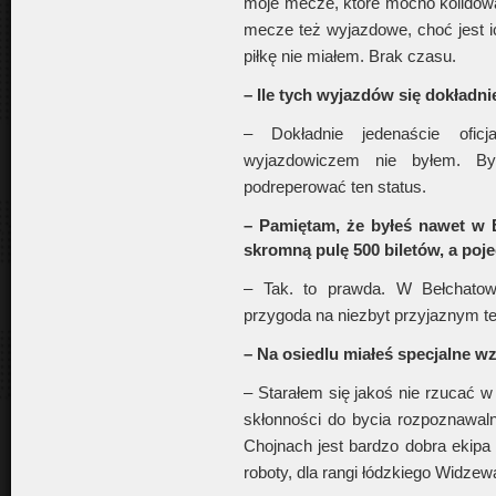
moje mecze, które mocno kolidowa
mecze też wyjazdowe, choć jest ic
piłkę nie miałem. Brak czasu.
– Ile tych wyjazdów się dokładni
– Dokładnie jedenaście ofic
wyjazdowiczem nie byłem. B
podreperować ten status.
– Pamiętam, że byłeś nawet w 
skromną pulę 500 biletów, a poje
– Tak. to prawda. W Bełchatow
przygoda na niezbyt przyjaznym te
– Na osiedlu miałeś specjalne w
– Starałem się jakoś nie rzucać w
skłonności do bycia rozpoznawaln
Chojnach jest bardzo dobra ekipa
roboty, dla rangi łódzkiego Widzew