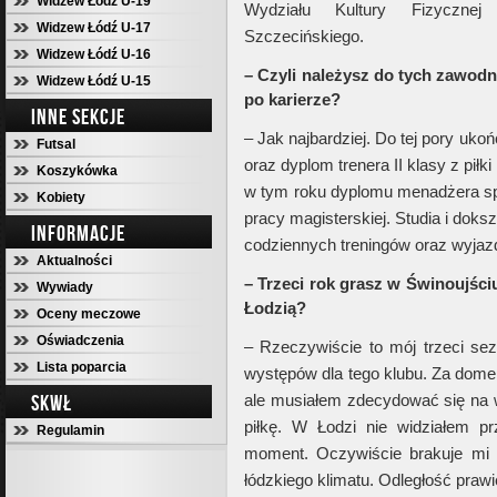
Widzew Łódź U-19
Wydziału Kultury Fizycznej
Widzew Łódź U-17
Szczecińskiego.
Widzew Łódź U-16
– Czyli należysz do tych zawod
Widzew Łódź U-15
po karierze?
INNE SEKCJE
– Jak najbardziej. Do tej pory uk
Futsal
oraz dyplom trenera II klasy z pi
Koszykówka
w tym roku dyplomu menadżera sp
Kobiety
pracy magisterskiej. Studia i doksz
INFORMACJE
codziennych treningów oraz wyjaz
Aktualności
– Trzeci rok grasz w Świnoujściu
Wywiady
Łodzią?
Oceny meczowe
Oświadczenia
– Rzeczywiście to mój trzeci sez
Lista poparcia
występów dla tego klubu. Za domem
SKWŁ
ale musiałem zdecydować się na 
piłkę. W Łodzi nie widziałem p
Regulamin
moment. Oczywiście brakuje mi r
łódzkiego klimatu. Odległość prawi