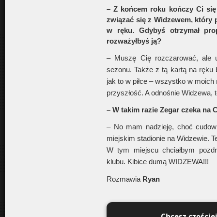
– Z końcem roku kończy Ci się
związać się z Widzewem, który p
w ręku. Gdybyś otrzymał prop
rozważyłbyś ją?
– Muszę Cię rozczarować, ale 
sezonu. Także z tą kartą na ręku
jak to w piłce – wszystko w moich
przyszłość. A odnośnie Widzewa, t
– W takim razie Zegar czeka na C
– No mam nadzieję, choć cudow
miejskim stadionie na Widzewie. 
W tym miejscu chciałbym pozdr
klubu. Kibice dumą WIDZEWA!!!
Rozmawia
Ryan
Chcesz częście