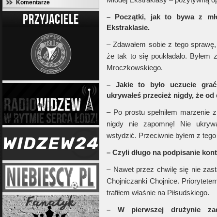
Komentarze
PRZYJACIELE
– Początki, jak to bywa z mł
Ekstraklasie.
– Zdawałem sobie z tego sprawę, 
że tak to się poukładało. Byłem 
Mroczkowskiego.
– Jakie to było uczucie gra
ukrywałeś przecież nigdy, że od 
– Po prostu spełniłem marzenie z
nigdy nie zapomnę! Nie ukryw
wstydzić. Przeciwnie byłem z teg
– Czyli długo na podpisanie kon
– Nawet przez chwilę się nie zast
Chojniczanki Chojnice. Priorytetem
trafiłem właśnie na Piłsudskiego.
– W pierwszej drużynie zad