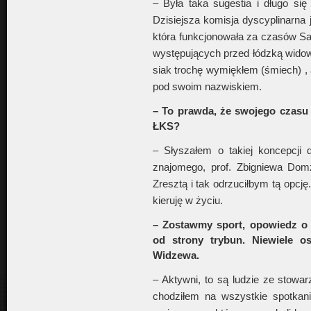
– Była taka sugestia i długo się
Dzisiejsza komisja dyscyplinarna j
która funkcjonowała za czasów S
występujących przed łódzką wido
siak trochę wymiękłem (śmiech) , 
pod swoim nazwiskiem.
– To prawda, że swojego czasu
ŁKS?
– Słyszałem o takiej koncepcji
znajomego, prof. Zbigniewa Domżał
Zresztą i tak odrzuciłbym tą opcj
kieruję w życiu.
– Zostawmy sport, opowiedz o t
od strony trybun. Niewiele o
Widzewa.
– Aktywni, to są ludzie ze stowar
chodziłem na wszystkie spotkani