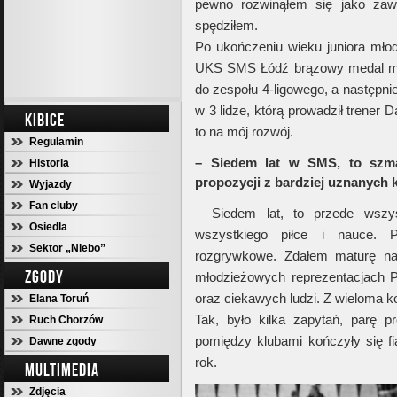
pewno rozwinąłem się jako zaw
spędziłem.
Po ukończeniu wieku juniora mł
UKS SMS Łódź brązowy medal mist
do zespołu 4-ligowego, a następni
w 3 lidze, którą prowadził trener
KIBICE
to na mój rozwój.
Regulamin
– Siedem lat w SMS, to szmat
Historia
propozycji z bardziej uznanych
Wyjazdy
Fan cluby
– Siedem lat, to przede wszys
Osiedla
wszystkiego piłce i nauce. 
Sektor „Niebo”
rozgrywkowe. Zdałem maturę na
ZGODY
młodzieżowych reprezentacjach 
oraz ciekawych ludzi. Z wieloma k
Elana Toruń
Tak, było kilka zapytań, parę p
Ruch Chorzów
pomiędzy klubami kończyły się 
Dawne zgody
rok.
MULTIMEDIA
Zdjęcia