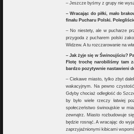
– Jeszcze byśmy z grupy nie wyszli
– Wracając do piłki, mało brako
finału Pucharu Polski. Polegliś
– No niestety, ale w pucharze pr
przygoda z pucharem polski zakoń
Widzew. A tu rozczarowanie na w
– Jak żyje się w Świnoujściu? 
Flotę trochę narobiliśmy tam z
bardzo pozytywnie nastawieni d
– Ciekawe miasto, tylko zbyt dale
wakacyjnym. Na pewno czystość 
Gdyby chociaż odległość do Szcze
by było wiele rzeczy łatwiej p
społeczeństwo świnoujskie w mia
zewnątrz. Miasto rozbudowuje si
będzie rosnąć. A wracając do wyj
zaprzyjaźnionymi kibicami wspomi