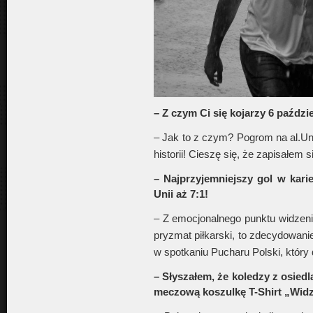
– Z czym Ci się kojarzy 6 paździ
– Jak to z czym? Pogrom na al.Un
historii! Cieszę się, że zapisałem si
– Najprzyjemniejszy gol w kari
Unii aż 7:1!
– Z emocjonalnego punktu widzenia
pryzmat piłkarski, to zdecydowani
w spotkaniu Pucharu Polski, który
– Słyszałem, że koledzy z osied
meczową koszulkę T-Shirt „Wid