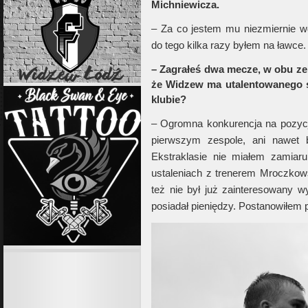
Michniewicza.
– Za co jestem mu niezmiernie 
do tego kilka razy byłem na ławc
– Zagrałeś dwa mecze, w obu zeb
że Widzew ma utalentowanego st
klubie?
– Ogromna konkurencja na pozycji
pierwszym zespole, ani nawet
Ekstraklasie nie miałem zamiar
ustaleniach z trenerem Mroczko
też nie był już zainteresowany 
posiadał pieniędzy. Postanowiłem 