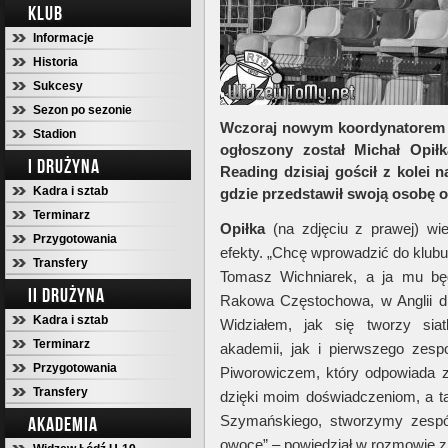
KLUB
Informacje
Historia
Sukcesy
Sezon po sezonie
Wczoraj nowym koordynatorem s
Stadion
ogłoszony został Michał Opiłk
I DRUŻYNA
Reading dzisiaj gościł z kolei 
Kadra i sztab
gdzie przedstawił swoją osobę 
Terminarz
Opiłka
(na zdjęciu z prawej) wie
Przygotowania
efekty. „Chcę wprowadzić do klubu
Transfery
Tomasz Wichniarek, a ja mu bę
II DRUŻYNA
Rakowa Częstochowa, w Anglii dl
Kadra i sztab
Widziałem, jak się tworzy sia
Terminarz
akademii, jak i pierwszego ze
Przygotowania
Piworowiczem, który odpowiada z
Transfery
dzięki moim doświadczeniom, a ta
Szymańskiego, stworzymy zespó
AKADEMIA
owoce” – powiedział w rozmowie 