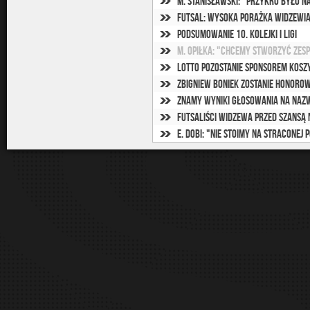
M. Stanisławski: "Przykro było n
Futsal: Wysoka porażka widzewi
Podsumowanie 10. kolejki I ligi
M. Opiłka: "Chcemy stworzyć zes
Lotto pozostanie sponsorem kosz
Zbigniew Boniek zostanie Honoro
Znamy wyniki głosowania na naz
Futsaliści Widzewa przed szansą
E. Dobi: "Nie stoimy na straconej 