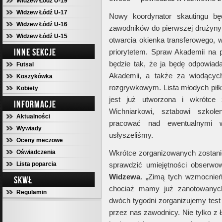
Widzew Łódź U-19
Widzew Łódź U-17
Nowy koordynator skautingu bę
Widzew Łódź U-16
zawodników do pierwszej drużyn
Widzew Łódź U-15
otwarcia okienka transferowego, w
INNE SEKCJE
priorytetem. Spraw Akademii na
będzie tak, że ja będę odpowiad
Futsal
Akademii, a także za wiodący
Koszykówka
rozgrywkowym. Lista młodych piłk
Kobiety
jest już utworzona i wkrótce 
INFORMACJE
Wichniarkowi, sztabowi szkol
Aktualności
pracować nad ewentualnymi 
Wywiady
usłyszeliśmy.
Oceny meczowe
Oświadczenia
Wkrótce zorganizowanych zostani
Lista poparcia
sprawdzić umiejętności obserw
Widzewa
. „Zimą tych wzmocnień
SKWŁ
chociaż mamy już zanotowanych
Regulamin
dwóch tygodni zorganizujemy tes
przez nas zawodnicy. Nie tylko z 