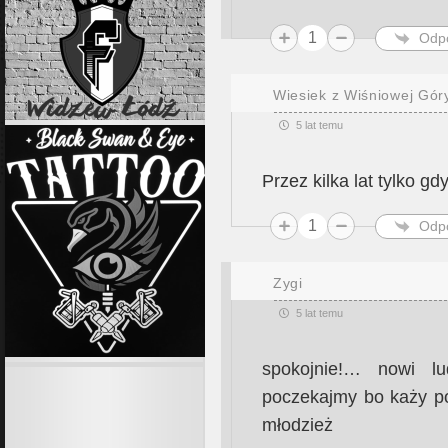
1
Odp
Wiesiek z Wiśniowej Gór
5 lat temu
Przez kilka lat tylko g
1
Odp
Zygi
5 lat temu
spokojnie!… nowi l
poczekajmy bo każy po
młodzież