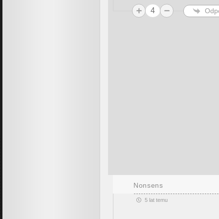
4
Odp
Nonsens
5 lat temu