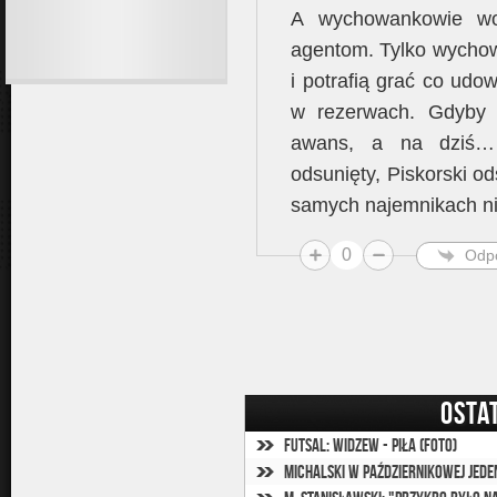
A wychowankowie won
agentom. Tylko wych
i potrafią grać co udo
w rezerwach. Gdyby 
awans, a na dziś… 
odsunięty, Piskorski od
samych najemnikach nic
0
Odp
OSTA
Futsal: Widzew - Piła (foto)
Michalski w październikowej jed