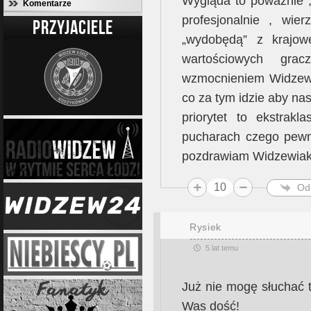
Wygląda to poważnie ,
Komentarze
profesjonalnie , wie
PRZYJACIELE
„wydobędą” z krajow
wartościowych gr
wzmocnieniem Widzewa
co za tym idzie aby nas
priorytet to ekstrak
pucharach czego pewn
pozdrawiam Widzewia
10
Od
Rysiek
5 lat temu
Już nie mogę słuchać
Was dość!