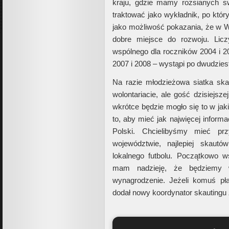
kraju, gdzie mamy rozsianych s
traktować jako wykładnik, po któ
jako możliwość pokazania, że w Wid
dobre miejsce do rozwoju. Li
wspólnego dla roczników 2004 i 2
2007 i 2008 – wystąpi po dwudzies
Na razie młodzieżowa siatka skau
wolontariacie, ale gość dzisiejsze
wkrótce będzie mogło się to w jak
to, aby mieć jak najwięcej informac
Polski. Chcielibyśmy mieć pr
województwie, najlepiej skautó
lokalnego futbolu. Początkowo ws
mam nadzieję, że będziemy 
wynagrodzenie. Jeżeli komuś p
dodał nowy koordynator skautingu