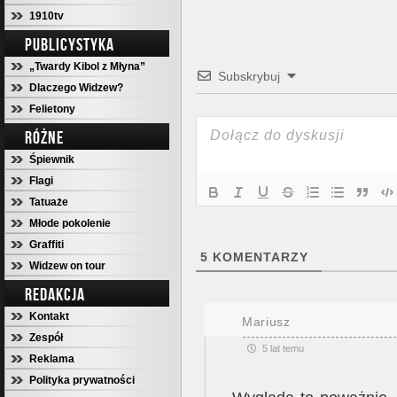
1910tv
PUBLICYSTYKA
„Twardy Kibol z Młyna”
Subskrybuj
Dlaczego Widzew?
Felietony
RÓŻNE
Śpiewnik
Flagi
Tatuaże
Młode pokolenie
Graffiti
5
KOMENTARZY
Widzew on tour
REDAKCJA
Kontakt
Mariusz
Zespół
5 lat temu
Reklama
Polityka prywatności