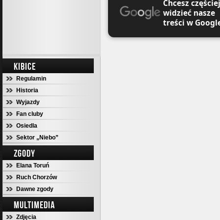
Chcesz częście
widzieć nasze
treści w Googl
KIBICE
Regulamin
Historia
Wyjazdy
Fan cluby
Osiedla
Sektor „Niebo”
ZGODY
Elana Toruń
Ruch Chorzów
Dawne zgody
MULTIMEDIA
Zdjęcia