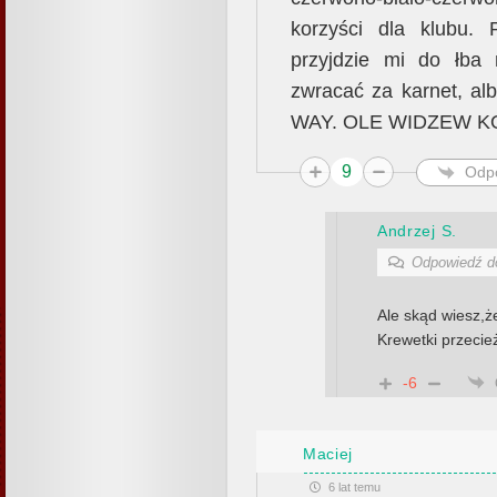
korzyści dla klubu.
przyjdzie mi do łba
zwracać za karnet, al
WAY. OLE WIDZEW 
9
Odp
Andrzej S.
Odpowiedź 
Ale skąd wiesz,że
Krewetki przecie
-6
Maciej
6 lat temu