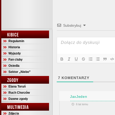
Subskrybuj
KIBICE
Regulamin
Historia
Wyjazdy
Fan cluby
Osiedla
Sektor „Niebo”
7
KOMENTARZY
ZGODY
Elana Toruń
Ruch Chorzów
JaxJeden
Dawne zgody
6 lat temu
MULTIMEDIA
Zdjęcia