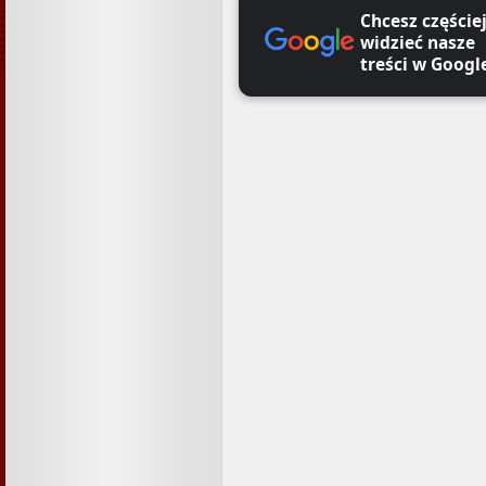
Chcesz częście
widzieć nasze
treści w Googl