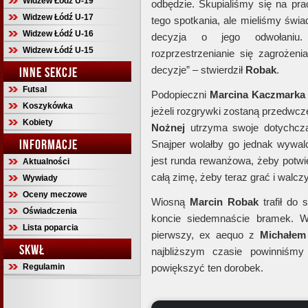
Widzew Łódź U-19
odbędzie. Skupialiśmy się na pra
Widzew Łódź U-17
tego spotkania, ale mieliśmy świ
Widzew Łódź U-16
decyzja o jego odwołaniu
Widzew Łódź U-15
rozprzestrzenianie się zagrożeni
decyzje” – stwierdził
Robak
.
INNE SEKCJE
Futsal
Podopieczni
Marcina Kaczmark
Koszykówka
jeżeli rozgrywki zostaną przedwc
Kobiety
Nożnej
utrzyma swoje dotychcza
INFORMACJE
Snajper wolałby go jednak wywal
jest runda rewanżowa, żeby potwie
Aktualności
całą zimę, żeby teraz grać i walczy
Wywiady
Oceny meczowe
Wiosną
Marcin Robak
trafił do
Oświadczenia
koncie siedemnaście bramek. W k
Lista poparcia
pierwszy, ex aequo z
Michałe
SKWŁ
najbliższym czasie powinniśm
Regulamin
powiększyć ten dorobek.