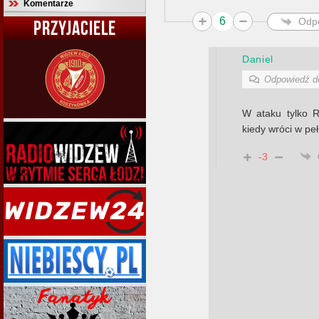
Komentarze
6
Odp
PRZYJACIELE
Daniel
Odpowiedź 
W ataku tylko R
kiedy wróci w pełn
-3