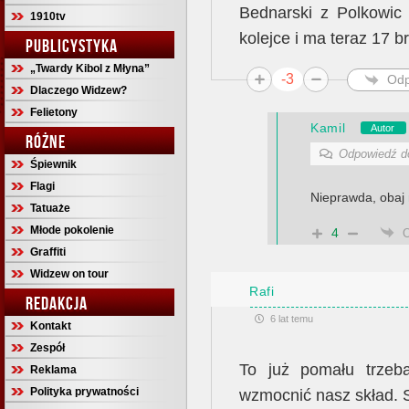
Bednarski z Polkowic 
1910tv
kolejce i ma teraz 17 
PUBLICYSTYKA
„Twardy Kibol z Młyna”
-3
Odp
Dlaczego Widzew?
Felietony
Kamil
Autor
RÓŻNE
Odpowiedź 
Śpiewnik
Flagi
Nieprawda, obaj
Tatuaże
Młode pokolenie
4
Graffiti
Widzew on tour
Rafi
REDAKCJA
6 lat temu
Kontakt
Zespół
To już pomału trzeb
Reklama
Polityka prywatności
wzmocnić nasz skład. S