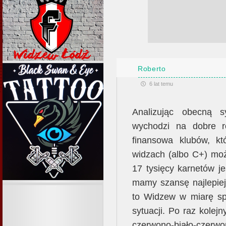
Roberto
6 lat temu
Analizując obecną s
wychodzi na dobre r
finansowa klubów, kt
widzach (albo C+) mo
17 tysięcy karnetów j
mamy szansę najlepiej
to Widzew w miarę sp
sytuacji. Po raz kolej
czerwono-biało-cze