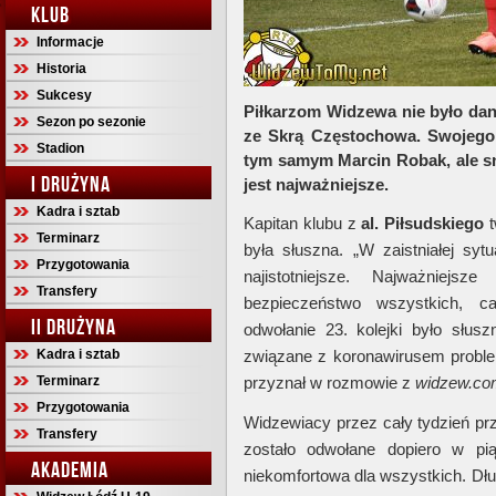
KLUB
Informacje
Historia
Sukcesy
Piłkarzom Widzewa nie było da
Sezon po sezonie
ze Skrą Częstochowa. Swojego 
Stadion
tym samym Marcin Robak, ale sna
I DRUŻYNA
jest najważniejsze.
Kadra i sztab
Kapitan klubu z
al. Piłsudskiego
Terminarz
była słuszna. „W zaistniałej sytu
Przygotowania
najistotniejsze. Najważniejs
Transfery
bezpieczeństwo wszystkich, c
II DRUŻYNA
odwołanie 23. kolejki było słu
Kadra i sztab
związane z koronawirusem proble
Terminarz
przyznał w rozmowie z
widzew.co
Przygotowania
Widzewiacy przez cały tydzień pr
Transfery
zostało odwołane dopiero w pią
AKADEMIA
niekomfortowa dla wszystkich. Dłu