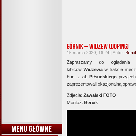
Górnik – Widzew (doping)
15 marca 2020, 16:24 | Autor:
Berci
Zapraszamy do oglądania 
kibiców
Widzewa
w trakcie meczu
Fani z
al. Piłsudskiego
przyjech
zaprezentowali okazjonalną opraw
Zdjęcia:
Zawalski FOTO
Montaż:
Bercik
MENU GŁÓWNE