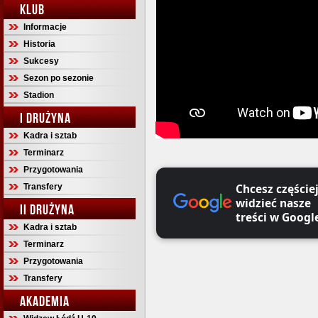
KLUB
Informacje
Historia
Sukcesy
Sezon po sezonie
Stadion
I DRUŻYNA
Kadra i sztab
Terminarz
Przygotowania
Chcesz częście
Transfery
widzieć nasze
II DRUŻYNA
treści w Googl
Kadra i sztab
Terminarz
Przygotowania
Transfery
AKADEMIA