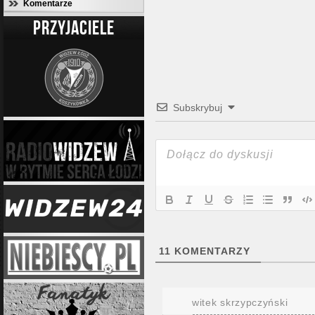
Komentarze
PRZYJACIELE
Subskrybuj
11
KOMENTARZY
witek skrzypczyński