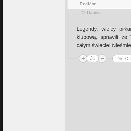
RedMan
3 lat temu
Legendy, wielcy piłka
klubową, sprawili że
całym świecie! Nieśmie
31
Od