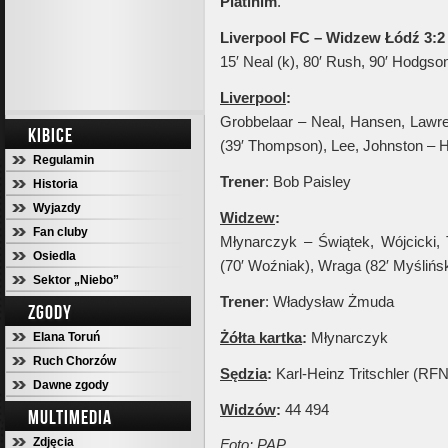
Platinim
.
Liverpool FC – Widzew Łódź 3:2 
15′ Neal (k), 80′ Rush, 90′ Hodgson
Liverpool
:
Grobbelaar – Neal, Hansen, Lawre
KIBICE
(39′ Thompson), Lee, Johnston –
Regulamin
Trener
: Bob Paisley
Historia
Wyjazdy
Widzew
:
Fan cluby
Młynarczyk – Świątek, Wójcicki,
Osiedla
(70′ Woźniak), Wraga (82′ Myśliński
Sektor „Niebo”
Trener
: Władysław Żmuda
ZGODY
Żółta kartka
:
Młynarczyk
Elana Toruń
Ruch Chorzów
Sędzia
:
Karl-Heinz Tritschler (RFN
Dawne zgody
Widzów
:
44 494
MULTIMEDIA
Zdjęcia
Foto: PAP