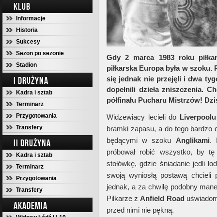
KLUB
Informacje
Historia
Sukcesy
Sezon po sezonie
Gdy 2 marca 1983 roku piłkar
Stadion
piłkarska Europa była w szoku
się jednak nie przejęli i dwa t
I DRUŻYNA
dopełnili dzieła zniszczenia. C
Kadra i sztab
półfinału Pucharu Mistrzów! Dziś
Terminarz
Przygotowania
Widzewiacy lecieli do
Liverpool
Transfery
bramki zapasu, a do tego bardzo
będącymi w szoku
Anglikami
. 
II DRUŻYNA
próbował robić wszystko, by t
Kadra i sztab
stołówkę, gdzie śniadanie jedli ł
Terminarz
swoją wyniosłą postawą chcieli
Przygotowania
jednak, a za chwilę podobny man
Transfery
Piłkarze z
Anfield Road
uświadomi
AKADEMIA
przed nimi nie pękną.