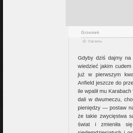
Grzesiek
3 lat temu
Gdyby dziś dajmy na t
wiedzieć jakim cudem 
już w pierwszym kwa
Anfield jeszcze do prz
ile wpalił mu Karabach
dali w dwumeczu, cho
pieniędzy — postaw na
że takie zwycięstwa s
świat i zmieniła si
siedemdziesiątych i o