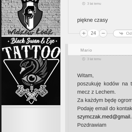
3 lat temu
piękne czasy
24
Od
Mario
3 lat temu
Witam,
poszukuję kodów na tr
mecz z Lechem.
Za każdym będę ogrom
Podaję email do kontak
szymczak.med@gmail
Pozdrawiam