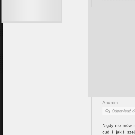
Anonim
Odpowiedź 
Nigdy nie mów n
cud i jakiś sz