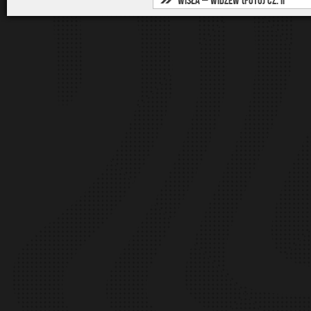
Wisła – Widzew (foto) cz. II