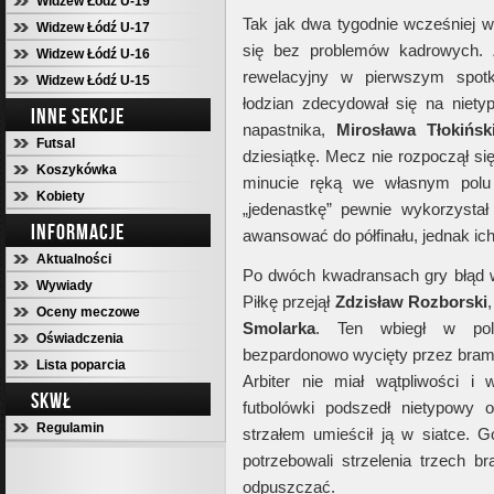
Widzew Łódź U-19
Tak jak dwa tygodnie wcześniej 
Widzew Łódź U-17
się bez problemów kadrowych. 
Widzew Łódź U-16
rewelacyjny w pierwszym spot
Widzew Łódź U-15
łodzian zdecydował się na niet
INNE SEKCJE
napastnika,
Mirosława Tłokińsk
Futsal
dziesiątkę. Mecz nie rozpoczął si
Koszykówka
minucie ręką we własnym pol
Kobiety
„jedenastkę” pewnie wykorzysta
INFORMACJE
awansować do półfinału, jednak ich
Aktualności
Po dwóch kwadransach gry błąd w
Wywiady
Piłkę przejął
Zdzisław Rozborski
Oceny meczowe
Smolarka
. Ten wbiegł w pole
Oświadczenia
bezpardonowo wycięty przez bra
Lista poparcia
Arbiter nie miał wątpliwości i
SKWŁ
futbolówki podszedł nietypowy 
Regulamin
strzałem umieścił ją w siatce. 
potrzebowali strzelenia trzech b
odpuszczać.