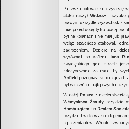
Pierwsza połowa skończyła się w
ataku ruszył
Widzew
i szybko p
prawym skrzydle wyswobodził si
miał przed sobą tylko pustą bram
był na kolanach i nie miał już p
wciąż szaleńczo atakował, jedna
zagrożeniem. Dopiero na dzie
wyrównali po trafieniu
Iana Ru
zwycięskiego gola strzelił je
zdecydowanie za mało, by wyel
Anfield
pożegnała schodzących z 
był w czwórce najlepszych druży
W całej
Polsce
z niecierpliwośc
Władysława Żmudy
przyjdzie 
H
amburgiem
lub
Realem Socied
przydzielił widzewiakom legendar
reprezentantów
Włoch,
wspart