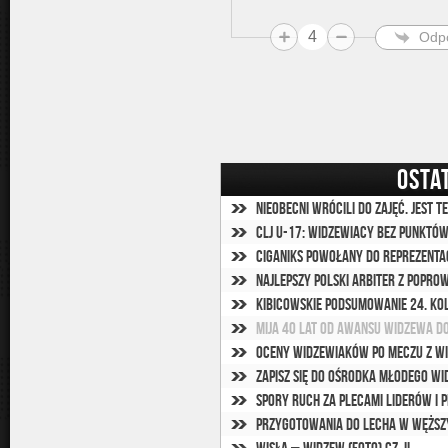
4
Odp
OSTA
Nieobecni wrócili do zajęć. Jest t
CLJ U-17: Widzewiacy bez punktó
Ciganiks powołany do reprezentac
Najlepszy polski arbiter z popro
Kibicowskie podsumowanie 24. ko
Mija 40 lat od awansu Widzewa d
Oceny widzewiaków po meczu z W
Zapisz się do ośrodka Młodego Wi
Spory ruch za plecami liderów i 