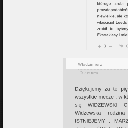
którego zrobi p
prawdopodobień
niewielkie, ale k
właściciel Leeds
zrobił to byśm
Ekstraklasy i mie
3
Włodzimierz
3 lat temu
Dziękujemy za te pię
wszystkie mecze , w któ
się WIDZEWSKI CH
Widzewska rodzin
ISTNIEJEMY , MAR