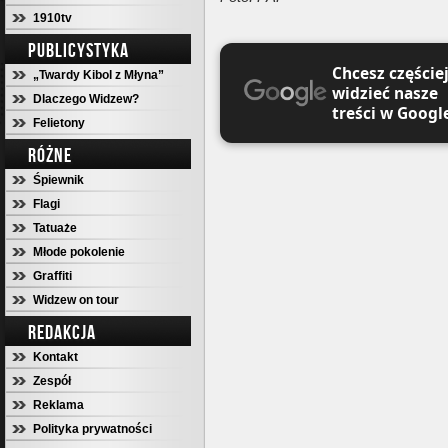
1910tv
PUBLICYSTYKA
Chcesz częście
„Twardy Kibol z Młyna”
widzieć nasze
Dlaczego Widzew?
treści w Googl
Felietony
RÓŻNE
Śpiewnik
Flagi
Tatuaże
Młode pokolenie
Graffiti
Widzew on tour
REDAKCJA
Kontakt
Zespół
Reklama
Polityka prywatności