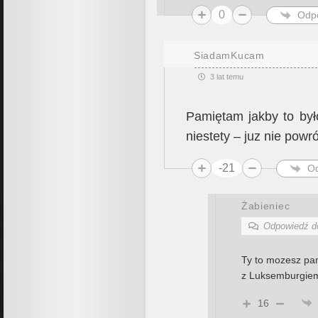
0
Odp
SiadamKucam
3 lat temu
Pamiętam jakby to był
niestety – juz nie powr
-21
O
Żabieniec
Odpowiedź 
Ty to mozesz pam
z Luksemburgi
16