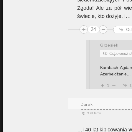
Zgoda! Ale za pół wie
świecie, kto dożyje, i
24
Od
Grzesiek
Odpowiedź 
Karabach Agdam
Azerbejdżanie…
1
Darek
3 lat temu
…i 40 lat kibicowania