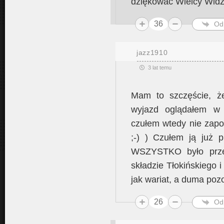
dziękować Wielcy Wid
36
Od
jazz1910
3 lat temu
Mam to szczęście, ż
wyjazd oglądałem w 
czułem wtedy nie zapo
;-) ) Czułem ją już 
WSZYSTKO było przec
składzie Tłokińskiego i
jak wariat, a duma pozo
26
Od