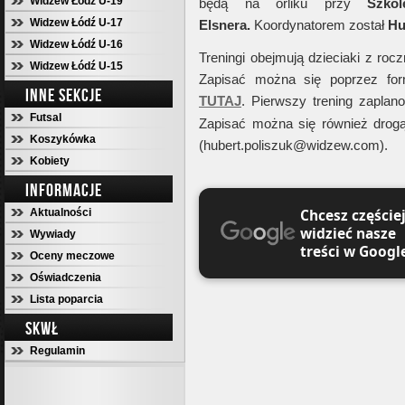
Widzew Łódź U-19
będą na orliku przy
Szko
Widzew Łódź U-17
Elsnera.
Koordynatorem został
Hu
Widzew Łódź U-16
Treningi obejmują dzieciaki z roc
Widzew Łódź U-15
Zapisać można się poprzez form
INNE SEKCJE
TUTAJ
. Pierwszy trening zaplano
Futsal
Zapisać można się również drogą 
Koszykówka
(
hubert.poliszuk@widzew.com
).
Kobiety
INFORMACJE
Chcesz częście
Aktualności
widzieć nasze
Wywiady
treści w Googl
Oceny meczowe
Oświadczenia
Lista poparcia
SKWŁ
Regulamin