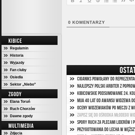
0
KOMENTARZY
KIBICE
Regulamin
Historia
Wyjazdy
OSTA
Fan cluby
Osiedla
Ciganiks powołany do reprezentac
Sektor „Niebo”
Najlepszy polski arbiter z popro
Kibicowskie podsumowanie 24. ko
ZGODY
Mija 40 lat od awansu Widzewa d
Elana Toruń
Oceny widzewiaków po meczu z W
Ruch Chorzów
Zapisz się do ośrodka Młodego Wi
Dawne zgody
Spory ruch za plecami liderów i 
MULTIMEDIA
Zdjęcia