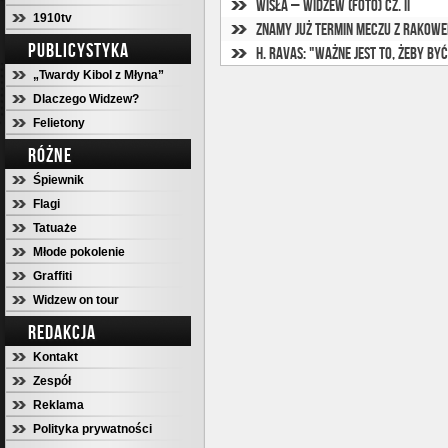
Wisła – Widzew (foto) cz. II
1910tv
Znamy już termin meczu z Rakow
PUBLICYSTYKA
„Twardy Kibol z Młyna”
Dlaczego Widzew?
Felietony
RÓŻNE
Śpiewnik
Flagi
Tatuaże
Młode pokolenie
Graffiti
Widzew on tour
REDAKCJA
Kontakt
Zespół
Reklama
Polityka prywatności