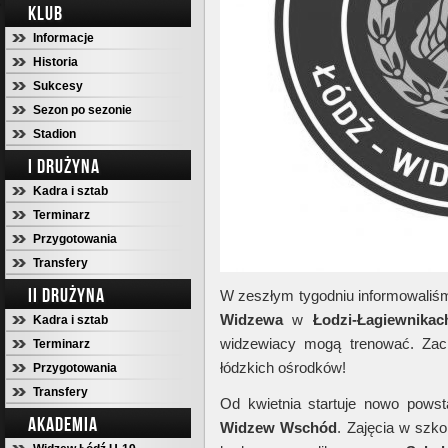
KLUB
Informacje
Historia
Sukcesy
Sezon po sezonie
Stadion
I DRUŻYNA
Kadra i sztab
Terminarz
Przygotowania
Transfery
II DRUŻYNA
W zeszłym tygodniu informowali
Widzewa
w
Łodzi-Łagiewnikac
Kadra i sztab
widzewiacy mogą trenować. Zac
Terminarz
łódzkich ośrodków!
Przygotowania
Transfery
Od kwietnia startuje nowo powst
AKADEMIA
Widzew Wschód
. Zajęcia w szk