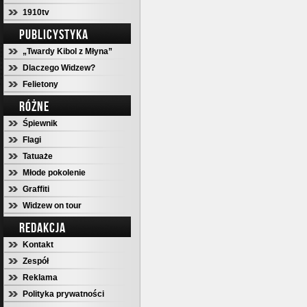
1910tv
PUBLICYSTYKA
„Twardy Kibol z Młyna”
Dlaczego Widzew?
Felietony
RÓŻNE
Śpiewnik
Flagi
Tatuaże
Młode pokolenie
Graffiti
Widzew on tour
REDAKCJA
Kontakt
Zespół
Reklama
Polityka prywatności