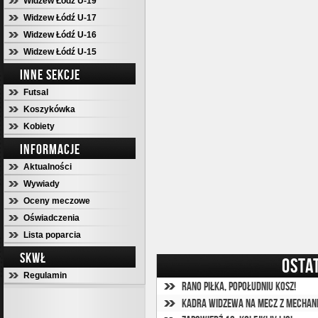
Widzew Łódź U-19
Widzew Łódź U-17
Widzew Łódź U-16
Widzew Łódź U-15
INNE SEKCJE
Futsal
Koszykówka
Kobiety
INFORMACJE
Aktualności
Wywiady
Oceny meczowe
Oświadczenia
Lista poparcia
SKWŁ
OSTA
Regulamin
Rano piłka, popołudniu kosz!
Kadra Widzewa na mecz z Mechan