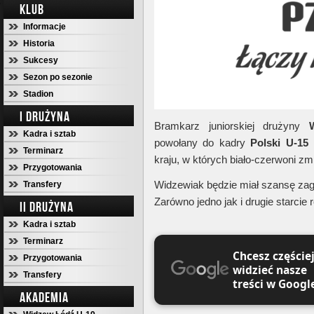
KLUB
Informacje
Historia
Sukcesy
Sezon po sezonie
Stadion
I DRUŻYNA
Bramkarz juniorskiej drużyny
Kadra i sztab
powołany do kadry
Polski U-15
n
Terminarz
kraju, w których biało-czerwoni z
Przygotowania
Widzewiak będzie miał szansę zagra
Transfery
Zarówno jedno jak i drugie starcie
II DRUŻYNA
Kadra i sztab
Terminarz
Chcesz częście
Przygotowania
widzieć nasze
Transfery
treści w Googl
AKADEMIA