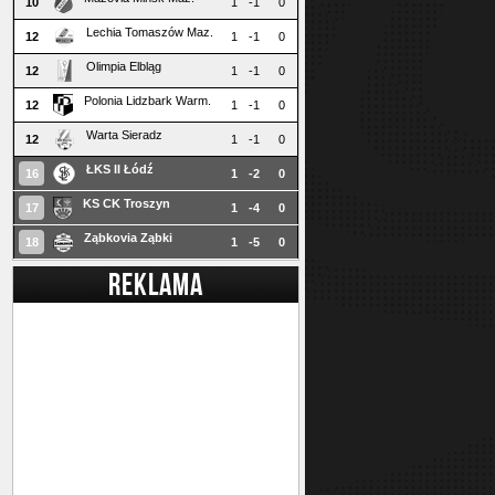
10
1
-1
0
Lechia Tomaszów Maz.
12
1
-1
0
Olimpia Elbląg
12
1
-1
0
Polonia Lidzbark Warm.
12
1
-1
0
Warta Sieradz
12
1
-1
0
ŁKS II Łódź
16
1
-2
0
KS CK Troszyn
17
1
-4
0
Ząbkovia Ząbki
18
1
-5
0
REKLAMA