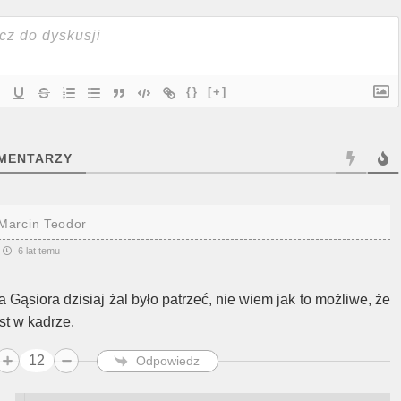
{}
[+]
MENTARZY
Marcin Teodor
6 lat temu
a Gąsiora dzisiaj żal było patrzeć, nie wiem jak to możliwe, że
st w kadrze.
12
Odpowiedz