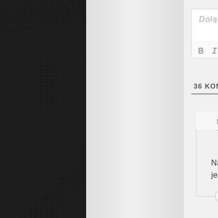
36
KO
N
je