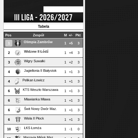
III LIGA - 2026/2027
Tabela
Pos
Zespół
M
+/-
Pkt
Olimpia Zambrów
1
1
+5
3
Widzew II Łódź
2
1
+4
3
Wigry Suwałki
3
1
+2
3
Jagiellonia II Białystok
4
1
+1
3
Pelikan Łowicz
4
1
+1
3
KTS Weszło Warszawa
6
1
+1
3
Mławianka Mława
6
1
+1
3
Świt Nowy Dwór Maz.
6
1
+1
3
Wisła II Płock
6
1
+1
3
ŁKS Łomża
10
1
-1
0
Mazovia Mińsk Maz.