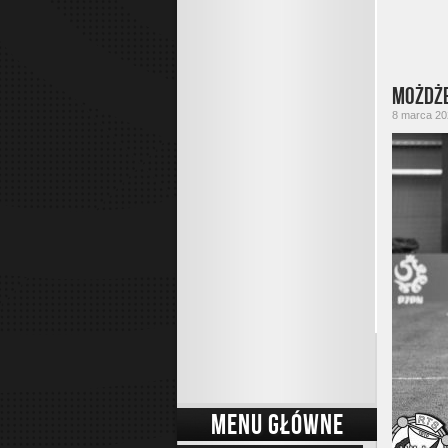
Możdże
8 marca 202
MENU GŁÓWNE