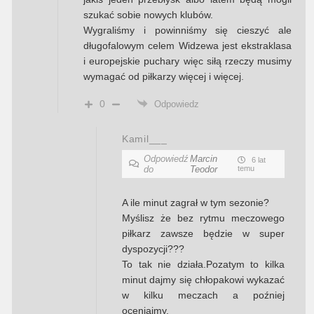
szukać sobie nowych klubów.
Wygraliśmy i powinniśmy się cieszyć ale
długofalowym celem Widzewa jest ekstraklasa
i europejskie puchary więc siłą rzeczy musimy
wymagać od piłkarzy więcej i więcej.
0
Odpowiedz
Kamil___
Odpowiedź
Marcin
6 lat
do
Teodor
temu
A ile minut zagrał w tym sezonie?
Myślisz że bez rytmu meczowego
piłkarz zawsze będzie w super
dyspozycji???
To tak nie działa.Pozatym to kilka
minut dajmy się chłopakowi wykazać
w kilku meczach a poźniej
oceniajmy.