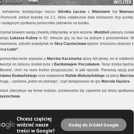
 bohaterów dzisiejszego meczu
Górnika Łęczna
z
Widzewem
był
Mateusz
 Pomocnik zdobył bramkę na 2:1, która ostatecznie dała łodzianom trzy punkty.
 w następnym spotkaniu pomocnika zabraknie na boisku.
otrzymał bowiem swoją czwartą żółtą kartkę w tym sezonie.
Możdżeń
ukarany został
dziego
Łukasza Kuźmę
w 82. minucie gry, za faul na jednym z przeciwników. W
rzewinienia, sobotni pojedynek ze
Skrą Częstochowa
będzie zmuszony obejrzeć z
rca Łodzi”
.
 pomocnika może wywołać u
Marcina Kaczmarka
spory ból głowy, bo w ostatnich
 tworzył on żelazny środek pola z
Bartłomiejem Poczobutem
. Teraz trzeba będzie
ikować, choć na razie trudno przypuszczać, w jaki sposób. Pierwszą opcją jest
Adama Radwańskiego
oraz wstawienie
Rafała Wolsztyńskiego
za plecy
Marcina
Drugą – zamiana „jeden do jednego”, czyli delegowanie do gry
Marcela Gąsiora
.
ariant zdecyduje się trener łodzian, przekonamy się zapewne już bliżej spotkania
Częstochowa
.
Chcesz częściej
widzieć nasze
Dodaj do źródeł Google
treści w Google?