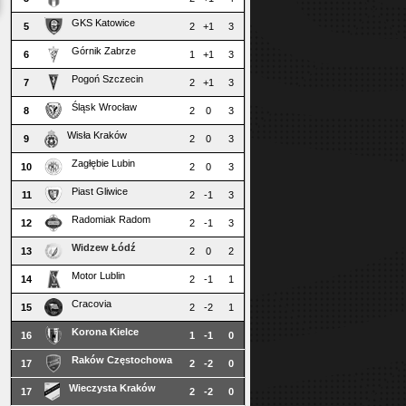
GKS Katowice
5
2
+1
3
Górnik Zabrze
6
1
+1
3
Pogoń Szczecin
7
2
+1
3
Śląsk Wrocław
8
2
0
3
Wisła Kraków
9
2
0
3
Zagłębie Lubin
10
2
0
3
Piast Gliwice
11
2
-1
3
Radomiak Radom
12
2
-1
3
Widzew Łódź
13
2
0
2
Motor Lublin
14
2
-1
1
Cracovia
15
2
-2
1
Korona Kielce
16
1
-1
0
Raków Częstochowa
17
2
-2
0
Wieczysta Kraków
17
2
-2
0