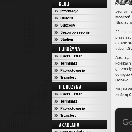
KLUB
Informacje
Jednym z
Możdżeń
.
Historia
Niestety,
Sukcesy
28-latek 
Sezon po sezonie
przez sę
Stadion
efekcie p
I DRUŻYNA
trybun
„Se
Kadra i sztab
Absencja
Terminarz
kolejkach
go zmodyf
Przygotowania
cofnięcie
Transfery
Robaka
. 
II DRUŻYNA
Na jaki w
Kadra i sztab
ze
Skrą 
Terminarz
Przygotowania
Transfery
AKADEMIA