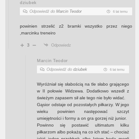
dziubek
Odpowiedź do
Marcin Teodor
6 lat temu
powinien strzelić z2 bramki wszystko przez niego
,marcinku treneiro
3
Odpowiedz
Marcin Teodor
Odpowiedź do
dziubek
6 lat temu
Wyróżniał się słabością na tle słabo grającego
w II połowie Widzewa. Dodatkowo wszedł z
świeżym zapasem sił ale tego nie było widać.
Gąsior odstaje od pozostałych piłkarzy. W jego
wieku powinien następować szczyt
umiejętności i formy a on gra gorzej niż junior.
Powinno się postawić ultimatum kilku
piłkarzom albo pokażą na co ich stać – chociaż
jakiś jeden przebłysk albo latem będą mogli