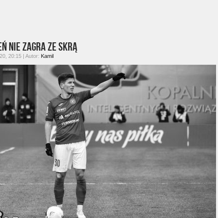
ń nie zagra ze Skrą
0, 20:15 | Autor:
Kamil