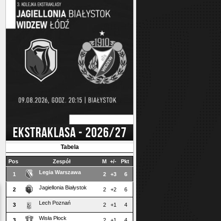
EKSTRAKLASA - 2026/27
Tabela
Pos
Zespół
M
+/-
Pkt
Legia Warszawa
1
2
+3
6
Jagiellonia Białystok
2
2
+2
6
Lech Poznań
3
2
+1
4
Wisła Płock
3
2
+1
4