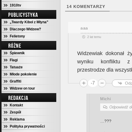
1910tv
14
KOMENTARZY
PUBLICYSTYKA
„Twardy Kibol z Młyna”
aaa
Dlaczego Widzew?
Felietony
2 lat temu
RÓŻNE
Widzewiak dokonał ż
Śpiewnik
Flagi
wyniku konfliktu z 
Tatuaże
przestrodze dla wszystk
Młode pokolenie
Graffiti
-7
Odp
Widzew on tour
REDAKCJA
Michi
Kontakt
Odpowiedź 
Zespół
Reklama
…???
Polityka prywatności