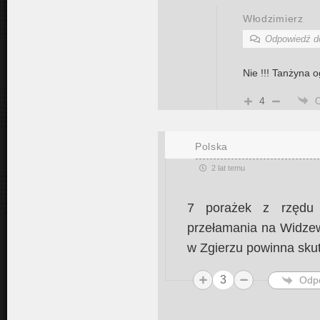
Włodzimierz
Odpowiedź 
Nie !!! Tanżyna og
4
Polska
2 lat temu
7 porażek z rzędu 
przełamania na Widzew
w Zgierzu powinna sku
3
Odp