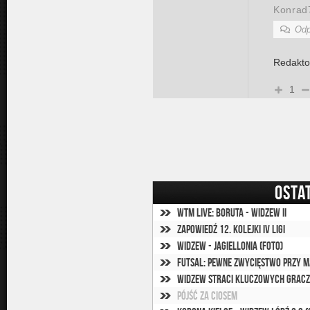
Konrad
Odp
Redaktor
1
OSTA
WTM Live: Boruta - Widzew II
Zapowiedź 12. kolejki IV ligi
Widzew - Jagiellonia (foto)
Futsal: Pewne zwycięstwo przy 
Widzew straci kluczowych grac
Pójść za ciosem