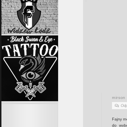
mirson
Odp
Fajny m
do wybo