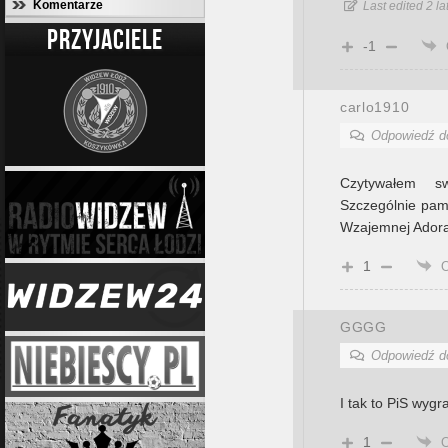
Komentarze
Last edited 2 la
PRZYJACIELE
-1
carlo1910
Odpowiedź 
Czytywałem s
Szczególnie pam
Wzajemnej Adorac
1
GGGG
Odpowiedź 
I tak to PiS wygr
1