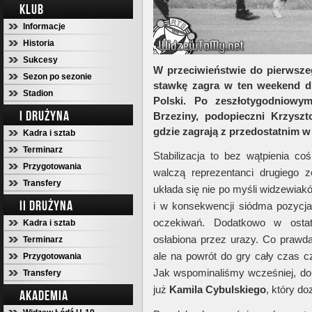
KLUB
Informacje
Historia
Sukcesy
W przeciwieństwie do pierwsz
Sezon po sezonie
stawkę zagra w ten weekend dr
Stadion
Polski. Po zeszłotygodniow
I DRUŻYNA
Brzeziny, podopieczni Krzyszt
gdzie zagrają z przedostatnim w 
Kadra i sztab
Terminarz
Stabilizacja to bez wątpienia c
Przygotowania
walczą reprezentanci drugiego
Transfery
układa się nie po myśli widzewiak
II DRUŻYNA
i w konsekwencji siódma pozycja
oczekiwań. Dodatkowo w ostat
Kadra i sztab
osłabiona przez urazy. Co prawda
Terminarz
ale na powrót do gry cały czas 
Przygotowania
Jak wspominaliśmy wcześniej, d
Transfery
już
Kamila
Cybulskiego
, który d
AKADEMIA