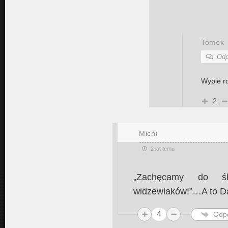
Tomek
Odp
Wypie rd
2
Michi
2 lat temu
„Zachęcamy do śl
widzewiaków!”…A to Da
4
Odp