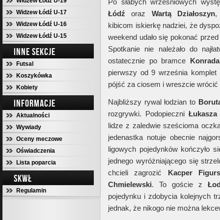
Widzew Łódź U-19
Po słabych wrześniowych wys
Widzew Łódź U-17
Łódź
oraz
Wartą Działoszyn
,
Widzew Łódź U-16
kibicom iskierkę nadziei, że dysp
Widzew Łódź U-15
weekend udało się pokonać przed
Spotkanie nie należało do najł
INNE SEKCJE
ostatecznie po bramce
Konrada
Futsal
pierwszy od 9 września komplet 
Koszykówka
pójść za ciosem i wreszcie wrócić
Kobiety
INFORMACJE
Najbliższy rywal łodzian to
Borut
rozgrywki. Podopieczni
Łukasza
Aktualności
lidze z zaledwie sześcioma oczka
Wywiady
jedenastka notuje obecnie najgor
Oceny meczowe
ligowych pojedynków kończyło si
Oświadczenia
jednego wyróżniającego się strze
Lista poparcia
chcieli zagrozić
Kacper
Figurs
SKWŁ
Chmielewski
. To goście z
Łod
Regulamin
pojedynku i zdobycia kolejnych tr
jednak, że nikogo nie można lekc