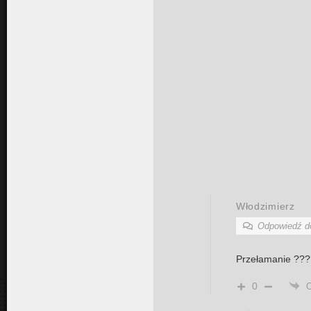
Włodzimierz
Odpowiedź 
Przełamanie ???
0