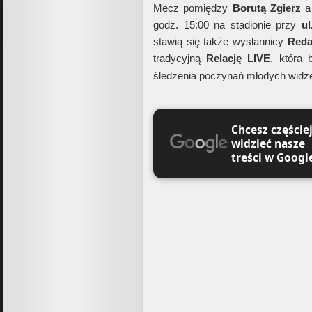
Mecz pomiędzy
Borutą
Zgierz
godz. 15:00 na stadionie przy
ul
stawią się także wysłannicy
Reda
tradycyjną
Relację
LIVE
, która
śledzenia poczynań młodych widz
Chcesz częście
widzieć nasze
treści w Googl