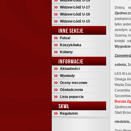
Widzew Łódź U-19
Widzew Łódź U-17
Dobrą se
Zjednocz
Widzew Łódź U-16
podopiec
Widzew Łódź U-15
tylko jed
INNE SEKCJE
zeszłym s
Szansą na
Futsal
kolejki o
Koszykówka
Wygodzie
Kobiety
Zapowiedź 
INFORMACJE
sobota, 1
Aktualności
ŁKS III Łó
Wywiady
Omega Kl
Oceny meczowe
Warta Dzi
Oświadczenia
Ceramika 
Szczerbie
Lista poparcia
Boruta Zg
SKWŁ
Zjednocze
Start Brze
Regulamin
niedziela,
Zryw Wygo