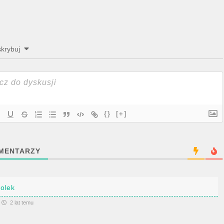
krybuj
{}
[+]
MENTARZY
lolek
2 lat temu