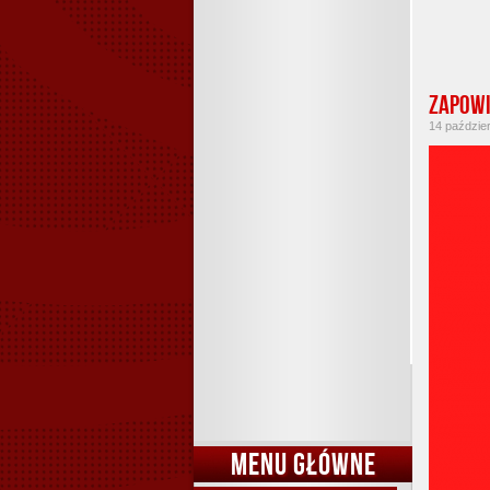
Zapowie
14 paździer
MENU GŁÓWNE