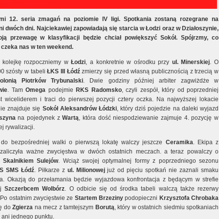
mi 12. seria zmagań na poziomie IV ligi. Spotkania zostaną rozegrane na
ni dwóch dni. Najciekawiej zapowiadają się starcia w Łodzi oraz w Działoszynie,
oją przewagę w klasyfikacji będzie chciał powiększyć Sokół. Spójrzmy, co
 czeka nas w ten weekend.
 kolejkę rozpoczniemy w
Łodzi
, a konkretnie w ośrodku przy
ul. Minerskiej
. O
00 szósty w tabeli
ŁKS
III Łódź
zmierzy się przed własną publicznością z trzecią w
olonią
Piotrków
Trybunalski
. Dwie godziny później arbiter zagwiżdże w
wie
. Tam
Omega
podejmie
RKS Radomsko
, czyli zespół, który od poprzedniej
est wiceliderem i traci do pierwszej pozycji cztery oczka. Na najwyższej lokacie
ie znajduje się
Sokół
Aleksandrów
Łódzki
, który dziś pojedzie na daleki wyjazd
oszyna
na pojedynek z
Wartą
, która dość niespodziewanie zajmuje 4. pozycję w
j rywalizacji.
do bezpośredniej walki o pierwszą lokatę walczy jeszcze
Ceramika
. Ekipa z
zaliczyła ważne zwycięstwa w dwóch ostatnich meczach. a teraz powalczy o
e
Skalnikiem
Sulejów
. Wciąż swojej optymalnej formy z poprzedniego sezonu
S
SMS
Łódź
. Piłkarze z
ul. Milionowej
już od pięciu spotkań nie zaznali smaku
a. Okazją do przełamania będzie wyjazdowa konfrontacja z będącym w strefie
ej
Szczerbcem Wolbórz
. O odbicie się od środka tabeli walczą także rezerwy
 Po ostatnim zwycięstwie ze
Startem Brzeziny
podopieczni
Krzysztofa Chrobaka
ię do
Zgierza
na mecz z tamtejszym
Borutą
, który w ostatnich siedmiu spotkaniach
 ani jednego punktu.