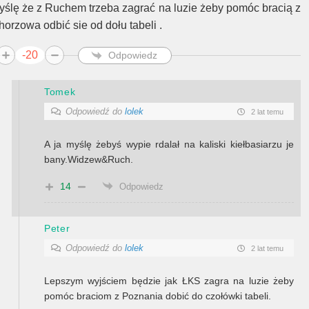
yślę że z Ruchem trzeba zagrać na luzie żeby pomóc bracią z
horzowa odbić sie od dołu tabeli .
-20
Odpowiedz
Tomek
Odpowiedź do
lolek
2 lat temu
A ja myślę żebyś wypie rdalał na kaliski kiełbasiarzu je
bany.Widzew&Ruch.
14
Odpowiedz
Peter
Odpowiedź do
lolek
2 lat temu
Lepszym wyjściem będzie jak ŁKS zagra na luzie żeby
pomóc braciom z Poznania dobić do czołówki tabeli.