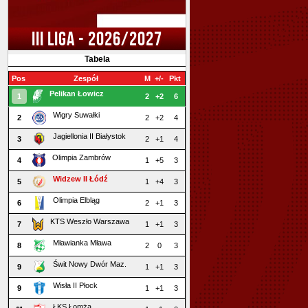
III LIGA - 2026/2027
Tabela
Pos
Zespół
M
+/-
Pkt
Pelikan Łowicz
1
2
+2
6
Wigry Suwałki
2
2
+2
4
Jagiellonia II Białystok
3
2
+1
4
Olimpia Zambrów
4
1
+5
3
Widzew II Łódź
5
1
+4
3
Olimpia Elbląg
6
2
+1
3
KTS Weszło Warszawa
7
1
+1
3
Mławianka Mława
8
2
0
3
Świt Nowy Dwór Maz.
9
1
+1
3
Wisła II Płock
9
1
+1
3
ŁKS Łomża