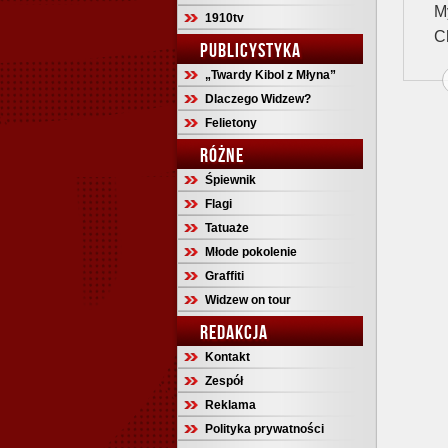
M
1910tv
C
PUBLICYSTYKA
„Twardy Kibol z Młyna”
Dlaczego Widzew?
Felietony
RÓŻNE
Śpiewnik
Flagi
Tatuaże
Młode pokolenie
Graffiti
Widzew on tour
REDAKCJA
Kontakt
Zespół
Reklama
Polityka prywatności