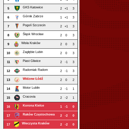
GKS Katowice
5
2
+1
3
Górnik Zabrze
6
1
+1
3
Pogoń Szczecin
7
2
+1
3
Śląsk Wrocław
8
2
0
3
Wisła Kraków
9
2
0
3
Zagłębie Lubin
10
2
0
3
Piast Gliwice
11
2
-1
3
Radomiak Radom
12
2
-1
3
Widzew Łódź
13
2
0
2
Motor Lublin
14
2
-1
1
Cracovia
15
2
-2
1
Korona Kielce
16
1
-1
0
Raków Częstochowa
17
2
-2
0
Wieczysta Kraków
17
2
-2
0