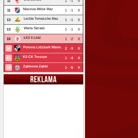
11
1
-1
0
Mazovia Mińsk Maz.
11
1
-1
0
Lechia Tomaszów Maz.
13
1
-1
0
Warta Sieradz
13
1
-1
0
ŁKS II Łódź
15
1
-2
0
Polonia Lidzbark Warm.
16
2
-3
0
KS CK Troszyn
17
1
-4
0
Ząbkovia Ząbki
18
1
-5
0
REKLAMA