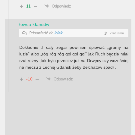
11
Odpowiedz
łowca kłamstw
Odpowiedź do
lolek
2 lat temu
Dokładnie .I cały zegar powinien śpiewać „gramy na
luzie” albo „róg róg róg gol gol gol” jak Ruch będzie miał
rzut rożny ,tak było przecież już na Drwęcy czy wcześniej
na meczu z Lechią Gdańsk żeby Bełchatów spadł .
-10
Odpowiedz