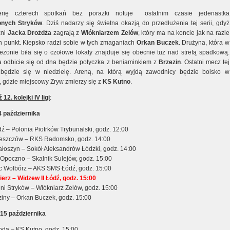
rię czterech spotkań bez porażki notuje ostatnim czasie jedenastka
onych
Stryków
. Dziś nadarzy się świetna okazją do przedłużenia tej serii, gdyż
zni
Jacka
Drożdża
zagrają z
Włókniarzem
Zelów
, który ma na koncie jak na razie
en punkt. Kiepsko radzi sobie w tych zmaganiach
Orkan Buczek
. Drużyna, która w
ezonie biła się o czołowe lokaty znajduje się obecnie tuż nad strefą spadkową.
 odbicie się od dna będzie potyczka z beniaminkiem z
Brzezin
. Ostatni mecz tej
dbędzie się w niedzielę. Areną, na którą wyjdą zawodnicy będzie boisko w
, gdzie miejscowy Zryw zmierzy się z
KS Kutno
.
12. kolejki IV ligi
:
4 października
dź – Polonia Piotrków Trybunalski, godz. 12:00
eszczów – RKS Radomsko, godz. 14:00
ałoszyn – Sokół Aleksandrów Łódzki, godz. 14:00
Opoczno – Skalnik Sulejów, godz. 15:00
c Wolbórz – AKS SMS Łódź, godz. 15:00
ierz – Widzew II Łódź, godz. 15:00
ni Stryków – Włókniarz Zelów, godz. 15:00
ziny – Orkan Buczek, godz. 15:00
 15 października
da – KS Kutno, godz. 15:00