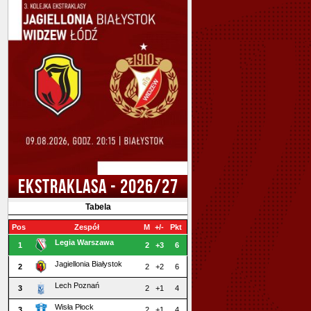
EKSTRAKLASA - 2026/27
Tabela
Pos
Zespół
M
+/-
Pkt
Legia Warszawa
1
2
+3
6
Jagiellonia Białystok
2
2
+2
6
Lech Poznań
3
2
+1
4
Wisła Płock
3
2
+1
4