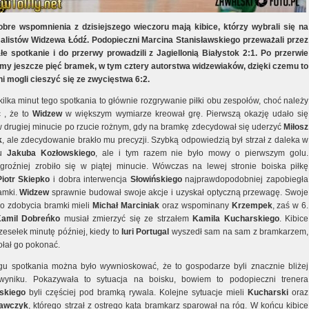
bre wspomnienia z dzisiejszego wieczoru mają kibice, którzy wybrali się na
alistów Widzewa Łódź. Podopieczni Marcina Stanisławskiego przeważali przez
łe spotkanie i do przerwy prowadzili z Jagiellonią Białystok 2:1. Po przerwie
śmy jeszcze pięć bramek, w tym cztery autorstwa widzewiaków, dzięki czemu to
ni mogli cieszyć się ze zwycięstwa 6:2.
ilka minut tego spotkania to głównie rozgrywanie piłki obu zespołów, choć należy
 , że to
Widzew
w większym wymiarze kreował grę. Pierwszą okazję udało się
w drugiej minucie po rzucie rożnym, gdy na bramkę zdecydował się uderzyć
Miłosz
k
, ale zdecydowanie brakło mu precyzji. Szybką odpowiedzią był strzał z daleka w
iu
Jakuba
Kozłowskiego
, ale i tym razem nie było mowy o pierwszym golu.
groźniej zrobiło się w piątej minucie. Wówczas na lewej stronie boiska piłkę
Piotr
Skiepko
i dobra interwencja
Słowińskiego
najprawdopodobniej zapobiegła
ramki.
Widzew
sprawnie budował swoje akcje i uzyskał optyczną przewagę. Swoje
do zdobycia bramki mieli
Michał
Marciniak
oraz wspominany
Krzempek
, zaś w 6.
amil
Dobreńko
musiał zmierzyć się ze strzałem
Kamila
Kucharskiego
. Kibice
rzesełek minutę później, kiedy to
Iuri
Portugal
wyszedł sam na sam z bramkarzem,
dołał go pokonać.
gu spotkania można było wywnioskować, że to gospodarze byli znacznie bliżej
 wyniku. Pokazywała to sytuacja na boisku, bowiem to podopieczni trenera
skiego
byli częściej pod bramką rywala. Kolejne sytuacje mieli
Kucharski
oraz
awczyk
, którego strzał z ostrego kąta bramkarz sparował na róg. W końcu kibice