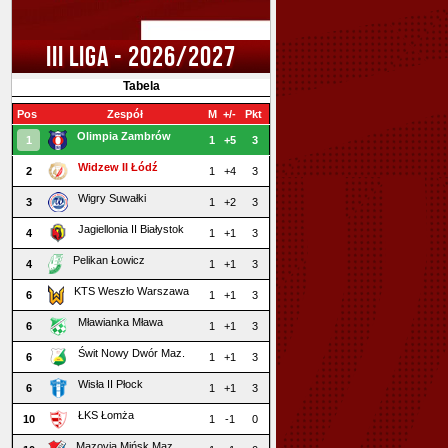
III LIGA - 2026/2027
Tabela
Pos
Zespół
M
+/-
Pkt
Olimpia Zambrów
1
1
+5
3
Widzew II Łódź
2
1
+4
3
Wigry Suwałki
3
1
+2
3
Jagiellonia II Białystok
4
1
+1
3
Pelikan Łowicz
4
1
+1
3
KTS Weszło Warszawa
6
1
+1
3
Mławianka Mława
6
1
+1
3
Świt Nowy Dwór Maz.
6
1
+1
3
Wisła II Płock
6
1
+1
3
ŁKS Łomża
10
1
-1
0
Mazovia Mińsk Maz.