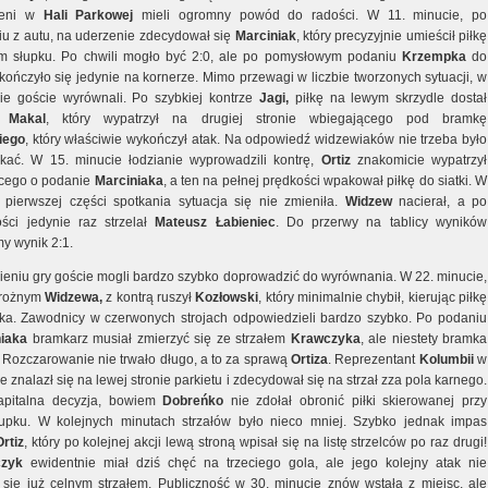
zeni w
Hali
Parkowej
mieli ogromny powód do radości. W 11. minucie, po
u z autu, na uderzenie zdecydował się
Marciniak
, który precyzyjnie umieścił piłkę
m słupku. Po chwili mogło być 2:0, ale po pomysłowym podaniu
Krzempka
do
kończyło się jedynie na kornerze. Mimo przewagi w liczbie tworzonych sytuacji, w
ie goście wyrównali. Po szybkiej kontrze
Jagi,
piłkę na lewym skrzydle dostał
Makal
, który wypatrzył na drugiej stronie wbiegającego pod bramkę
iego
, który właściwie wykończył atak. Na odpowiedź widzewiaków nie trzeba było
kać. W 15. minucie łodzianie wyprowadzili kontrę,
Ortiz
znakomicie wypatrzył
cego o podanie
Marciniaka
, a ten na pełnej prędkości wpakował piłkę do siatki. W
pierwszej części spotkania sytuacja się nie zmieniła.
Widzew
nacierał, a po
ości jedynie raz strzelał
Mateusz
Łabieniec
. Do przerwy na tablicy wyników
y wynik 2:1.
eniu gry goście mogli bardzo szybko doprowadzić do wyrównania. W 22. minucie,
 rożnym
Widzewa,
z kontrą ruszył
Kozłowski
, który minimalnie chybił, kierując piłkę
ka. Zawodnicy w czerwonych strojach odpowiedzieli bardzo szybko. Po podaniu
niaka
bramkarz musiał zmierzyć się ze strzałem
Krawczyka
, ale niestety bramka
. Rozczarowanie nie trwało długo, a to za sprawą
Ortiza
. Reprezentant
Kolumbii
w
e znalazł się na lewej stronie parkietu i zdecydował się na strzał zza pola karnego.
apitalna decyzja, bowiem
Dobreńko
nie zdołał obronić piłki skierowanej przy
pku. W kolejnych minutach strzałów było nieco mniej. Szybko jednak impas
Ortiz
, który po kolejnej akcji lewą stroną wpisał się na listę strzelców po raz drugi!
czyk
ewidentnie miał dziś chęć na trzeciego gola, ale jego kolejny atak nie
 się już celnym strzałem. Publiczność w 30. minucie znów wstała z miejsc, ale