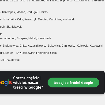
arciniak, 23′, 28′ Ortiz, 38′ Krzempek, 40′ Krawczyk (k) – 13′ Kozłowski 37′ Łabieniec
 – Krzempek, Medon, Portugal, Freitas
i
: Izbiański – Ortiz, Krawczyk, Dregier, Marciniak, Kucharski
arcin Stanisławski
a
:
– Łabieniec, Skiepko, Makal, Haraburda
i
: Stefanowicz, Citko, Kożuszkiewicz, Sakowicz, Danilewicz, Kajewski, Kozłowski
ki
: Dregier – Kożuszkiewicz, Łabieniec, Citko
arol Domalewski
Chcesz częściej
widzieć nasze
Dodaj do źródeł Google
treści w Google?