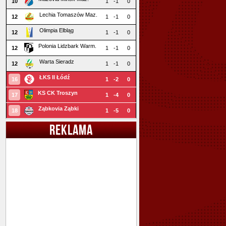
10
1
-1
0
Lechia Tomaszów Maz.
12
1
-1
0
Olimpia Elbląg
12
1
-1
0
Polonia Lidzbark Warm.
12
1
-1
0
Warta Sieradz
12
1
-1
0
ŁKS II Łódź
16
1
-2
0
KS CK Troszyn
17
1
-4
0
Ząbkovia Ząbki
18
1
-5
0
REKLAMA