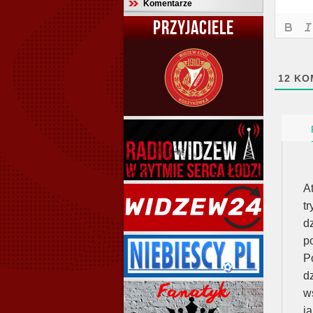
Komentarze
PRZYJACIELE
12
KO
A
t
d
p
P
d
w
ja