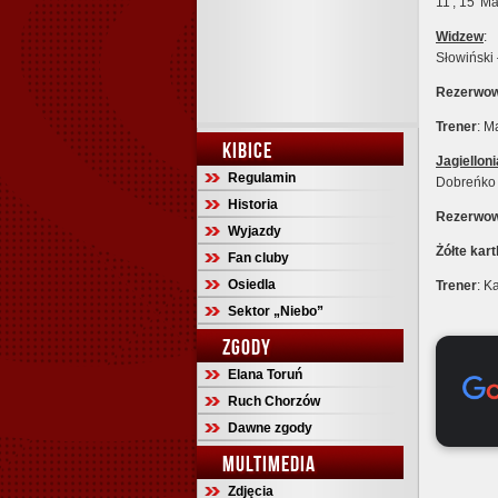
11′, 15′ M
Widzew
:
Słowiński
Rezerwow
Trener
: M
KIBICE
Jagielloni
Regulamin
Dobreńko 
Historia
Rezerwow
Wyjazdy
Żółte
kart
Fan cluby
Osiedla
Trener
: K
Sektor „Niebo”
ZGODY
Elana Toruń
Ruch Chorzów
Dawne zgody
MULTIMEDIA
Zdjęcia