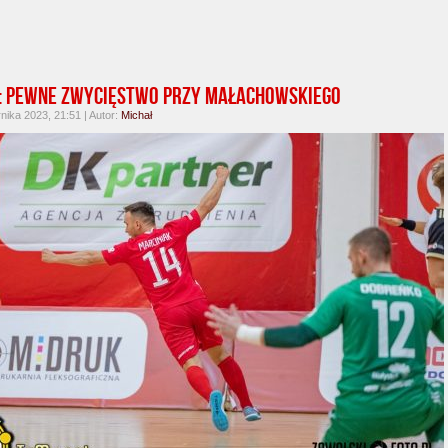
: Pewne zwycięstwo przy Małachowskiego
nika 2023, 21:51 | Autor:
Michał