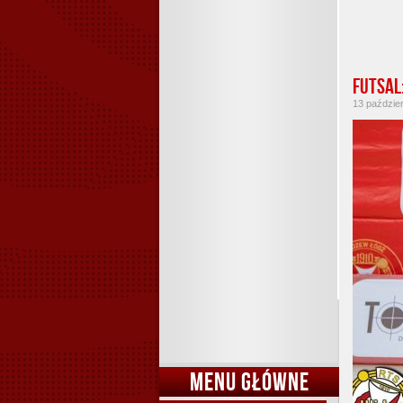
Futsal
13 paździer
MENU GŁÓWNE