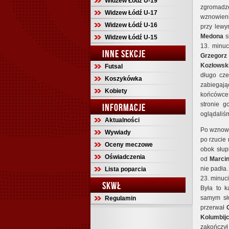
Widzew Łódź U-19
zgromad
Widzew Łódź U-17
wznowieni
Widzew Łódź U-16
przy lewy
Medona
s
Widzew Łódź U-15
13. minuc
INNE SEKCJE
Grzegorz
Kozłowsk
Futsal
długo cze
Koszykówka
zabiegają
Kobiety
końcówce 
stronie g
INFORMACJE
oglądaliśm
Aktualności
Po wznowi
Wywiady
po rzucie
Oceny meczowe
obok słup
Oświadczenia
od
Marci
nie padła
Lista poparcia
23. minuci
SKWŁ
Była to k
samym słu
Regulamin
przerwał
Kolumbij
zakończył