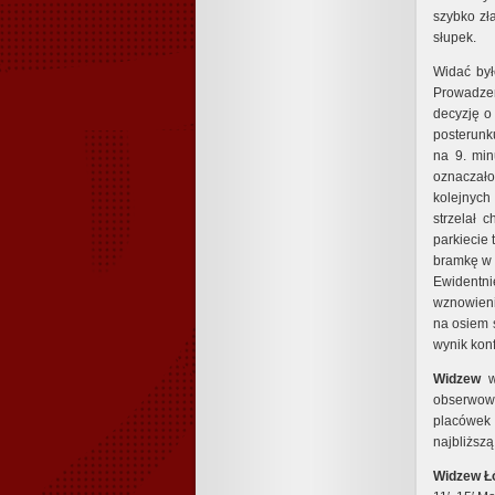
szybko zł
słupek.
Widać był
Prowadze
decyzję o
posterunk
na 9. min
oznaczało 
kolejnych
strzelał 
parkiecie
bramkę w 
Ewidentn
wznowieniu
na osiem 
wynik konf
Widzew
w
obserwowa
placówek 
najbliższ
Widzew Łó