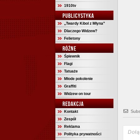
1910tv
PUBLICYSTYKA
„Twardy Kibol z Młyna”
Dlaczego Widzew?
Felietony
RÓŻNE
Śpiewnik
Flagi
Tatuaże
Młode pokolenie
Graffiti
Widzew on tour
REDAKCJA
Subs
Kontakt
Zespół
Reklama
Polityka prywatności