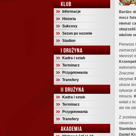
KLUB
Informacje
Bardzo do
mecz futs
Historia
niemal ca
Sukcesy
obejrzeli
Sezon po sezonie
właśnie o
Stadion
Pierwsze k
I DRUŻYNA
zaznaczyć
stworzyć 
Kadra i sztab
Krzempe
Terminarz
wykonan
Przygotowania
Znacznie 
otrzymał
Transfery
utracie b
II DRUŻYNA
sytuacje 
minucie
K
Kadra i sztab
wstali z k
Terminarz
ale nie z
Przygotowania
Z przebie
Transfery
otwarcia
AKADEMIA
Stanisław
Daniel
Kr