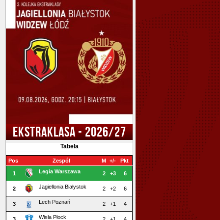
EKSTRAKLASA - 2026/27
Tabela
Pos
Zespół
M
+/-
Pkt
Legia Warszawa
1
2
+3
6
Jagiellonia Białystok
2
2
+2
6
Lech Poznań
3
2
+1
4
Wisła Płock
3
2
+1
4