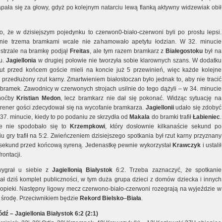
apała się za głowy, gdyż po kolejnym natarciu lewą flanką aktywny widzewiak obił
o, że w dzisiejszym pojedynku to czerwon0-biało-czerwoni byli po prostu lepsi.
nie trzema bramkami wcale nie zahamowało apetytu łodzian. W 32. minucie
 strzale na bramkę podjął
Freitas
, ale tym razem bramkarz z
Białegostoku
był na
u.
Jagiellonia
w drugiej połowie nie tworzyła sobie klarownych szans. W dodatku
ut przed końcem goście mieli na koncie już 5 przewinień, więc każde kolejne
przedłużony rzut karny. Zmartwieniem białostoczan było jednak to, aby nie tracić
 bramek. Zawodnicy w czerwonych strojach usilnie do tego dążyli – w 34. minucie
choćby
Kristian
Medon
, lecz bramkarz nie dał się pokonać. Widząc sytuację na
 trener gości zdecydował się na wycofanie bramkarza.
Jagiellonii
udało się zdobyć
37. minucie, kiedy to po podaniu ze skrzydła od
Makala
do bramki trafił
Łabieniec
.
ie nie spodobało się to
Krzempkowi
, który dosłownie kilkanaście sekund po
 gry trafił na 5:2. Zwieńczeniem dzisiejszego spotkania był rzut karny przyznany
sekund przed końcową syreną. Jedenastkę pewnie wykorzystał
Krawczyk
i ustalił
rontacji.
ygrał u siebie z
Jagiellonią
Białystok
6:2. Trzeba zaznaczyć, że spotkanie
ł dziś komplet publiczności, w tym duża grupa dzieci z domów dziecka i innych
opieki. Następny ligowy mecz czerwono-biało-czerwoni rozegrają na wyjeździe w
ą środę. Przeciwnikiem będzie
Rekord
Bielsko
–
Biała
.
dź – Jagiellonia Białystok 6:2 (2:1)