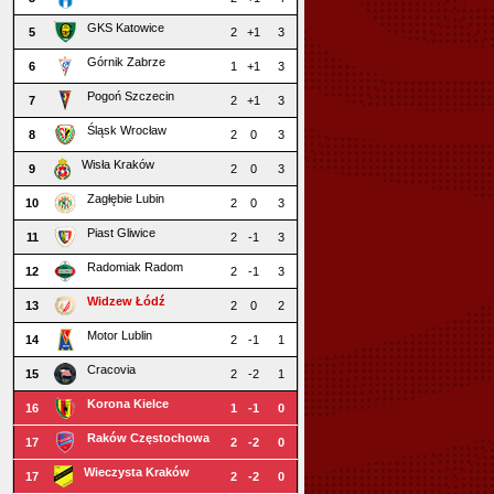
GKS Katowice
5
2
+1
3
Górnik Zabrze
6
1
+1
3
Pogoń Szczecin
7
2
+1
3
Śląsk Wrocław
8
2
0
3
Wisła Kraków
9
2
0
3
Zagłębie Lubin
10
2
0
3
Piast Gliwice
11
2
-1
3
Radomiak Radom
12
2
-1
3
Widzew Łódź
13
2
0
2
Motor Lublin
14
2
-1
1
Cracovia
15
2
-2
1
Korona Kielce
16
1
-1
0
Raków Częstochowa
17
2
-2
0
Wieczysta Kraków
17
2
-2
0