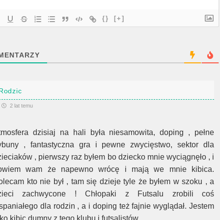
{}
[+]
MENTARZY
Rodzic
2 lat temu
tmosfera dzisiaj na hali była niesamowita, doping , pełne
rybuny , fantastyczna gra i pewne zwycięstwo, sektor dla
zieciaków , pierwszy raz byłem bo dziecko mnie wyciągnęło , i
owiem wam że napewno wrócę i mają we mnie kibica.
olecam kto nie był , tam się dzieje tyle że byłem w szoku , a
zieci zachwycone ! Chłopaki z Futsalu zrobili coś
spaniałego dla rodzin , a i doping też fajnie wyglądał. Jestem
ko kibic dumny z tego klubu i futsalistów.