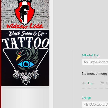
MłodyŁDZ
Odpowiedź 
Na meczu mogę C
1
zając
Odpowiedź 