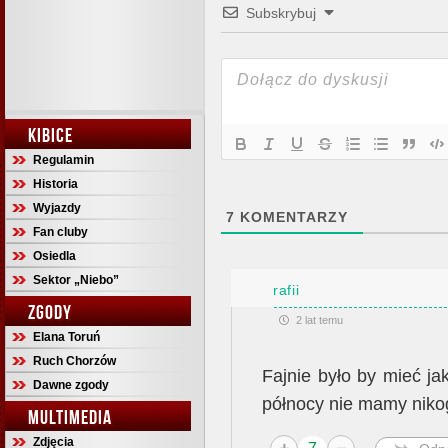
Subskrybuj
KIBICE
Regulamin
Historia
Wyjazdy
7
KOMENTARZY
Fan cluby
Osiedla
Sektor „Niebo”
rafii
ZGODY
2 lat temu
Elana Toruń
Ruch Chorzów
Fajnie było by mieć ja
Dawne zgody
północy nie mamy niko
MULTIMEDIA
Zdjęcia