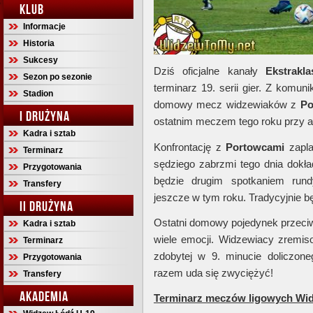
KLUB
Informacje
Historia
Sukcesy
Dziś oficjalne kanały
Ekstrakla
Sezon po sezonie
terminarz 19. serii gier. Z komun
Stadion
domowy mecz widzewiaków z
Po
I DRUŻYNA
ostatnim meczem tego roku przy al
Kadra i sztab
Konfrontację z
Portowcami
zapla
Terminarz
sędziego zabrzmi tego dnia dokła
Przygotowania
będzie drugim spotkaniem rund
Transfery
jeszcze w tym roku. Tradycyjnie b
II DRUŻYNA
Ostatni domowy pojedynek przec
Kadra i sztab
wiele emocji. Widzewiacy zremis
Terminarz
zdobytej w 9. minucie doliczon
Przygotowania
razem uda się zwyciężyć!
Transfery
AKADEMIA
Terminarz meczów ligowych Wid