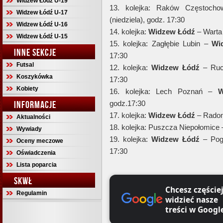
Widzew Łódź U-19
13. kolejka: Raków Częstoc
Widzew Łódź U-17
(niedziela), godz. 17:30
Widzew Łódź U-16
14. kolejka:
Widzew Łódź
– Warta 
Widzew Łódź U-15
15. kolejka: Zagłębie Lubin –
Wi
INNE SEKCJE
17:30
Futsal
12. kolejka:
Widzew Łódź
– Ruch
Koszykówka
17:30
Kobiety
16. kolejka: Lech Poznań –
W
INFORMACJE
godz.17:30
17. kolejka:
Widzew Łódź
– Radom
Aktualności
18. kolejka: Puszcza Niepołomice
Wywiady
19. kolejka:
Widzew Łódź
– Pogo
Oceny meczowe
17:30
Oświadczenia
Lista poparcia
SKWŁ
Chcesz częście
Regulamin
widzieć nasze
treści w Googl