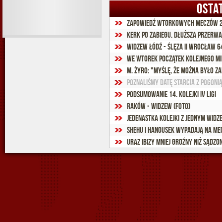
OSTA
Zapowiedź wtorkowych meczów 2.
Kerk po zabiegu, dłuższa przerwa 
Widzew Łódź - Ślęza II Wrocław 64
We wtorek początek kolejnego m
M. Żyro: "Myślę, że można było z
Poznaliśmy datę starcia z Pogoni
Podsumowanie 14. kolejki IV ligi
Raków - Widzew (foto)
Jedenastka kolejki z jednym widz
Shehu i Hanousek wypadają na me
Uraz Ibizy mniej groźny niż sądzo