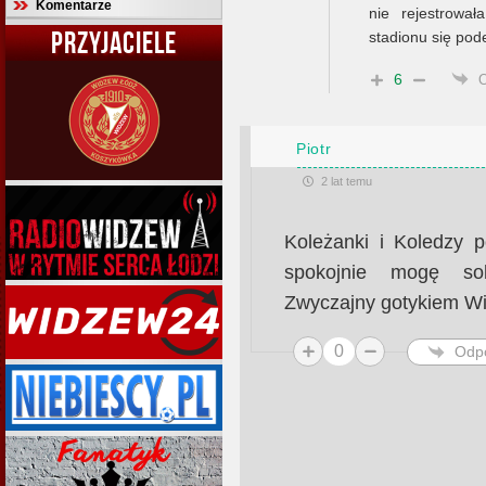
Komentarze
nie rejestrowa
PRZYJACIELE
stadionu się pod
6
Piotr
2 lat temu
Koleżanki i Koledzy p
spokojnie mogę so
Zwyczajny gotykiem W
0
Odp