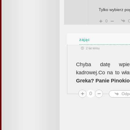
Tylko wybierz po
0
zając
2 lat temu
Chyba datę wpierd
kadrowej.Co na to właśc
Greka? Panie Pinoki
0
Odp