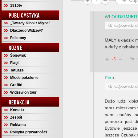
7
Odp
1910tv
PUBLICYSTYKA
WŁO0DZIMIER
„Twardy Kibol z Młyna”
Odpowiedź 
Dlaczego Widzew?
Felietony
MAŁY układzik m
RÓŻNE
a duży z rybakam
Śpiewnik
-5
Flagi
Tatuaże
Piotr
Młode pokolenie
Graffiti
Odpowiedź 
Widzew on tour
Dużo ludzi kib
REDAKCJA
teraz mieszkam 
Kontakt
nami choćby n
Zespół
pomorzu jest d
Reklama
Bytowie jeszcze
Polityka prywatności
jeszcze Czubak n