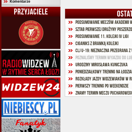
Komentarze
PRZYJACIELE
OSTA
Podsumowanie meczów Akademii Wi
Sztab pierwszej drużyny poszerz
Podsumowanie 11. kolejki IV ligi
Ciganiks z bramką kolejki
CLJ U-19: Nieznaczna przegrana z
Poznaliśmy termin wyjazdu do Lu
Urodziny Mirosława Kuniczuka
Poniedziałkowy trening na Łodzia
Rozkłady jazdy widzewiaków w r
Pierwszy trening po weekendzie
Znamy termin meczu pucharowego