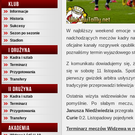
KLUB
Informacje
Historia
Sukcesy
W najbliższy weekend emocje
Sezon po sezonie
nadchodzących meczów kadry naro
Stadion
oficjalne kanały rozgrywek opubli
I DRUŻYNA
poznaliśmy termin wyjazdowego st
Kadra i sztab
Z komunikatu dowiadujemy się, ż
Terminarz
się w sobotę 11 listopada. Spo
Przygotowania
pierwszy gwizdek arbitra usłysz
Transfery
tradycyjnie przeprowadzi telewizja
II DRUŻYNA
Ostatnia wizyta widzewiaków na
Kadra i sztab
pomyślnie. Po słabym meczu,
Terminarz
Janusza
Niedźwiedzia
przegrała 
Przygotowania
Curie
0:2. Listopadowy pojedynek 
Transfery
AKADEMIA
Terminarz meczów Widzewa w ru