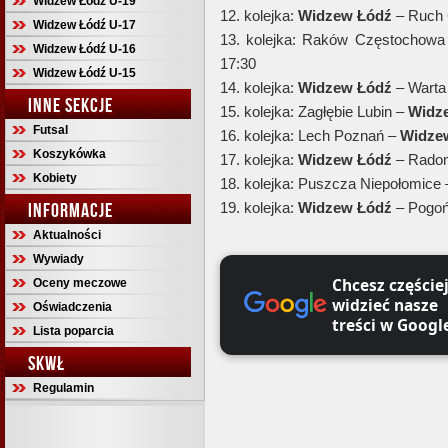
Widzew Łódź U-19
12. kolejka:
Widzew Łódź
– Ruch C
Widzew Łódź U-17
13. kolejka: Raków Częstochow
Widzew Łódź U-16
17:30
Widzew Łódź U-15
14. kolejka:
Widzew Łódź
– Warta 
INNE SEKCJE
15. kolejka: Zagłębie Lubin –
Widz
Futsal
16. kolejka: Lech Poznań –
Widze
Koszykówka
17. kolejka:
Widzew Łódź
– Radom
Kobiety
18. kolejka: Puszcza Niepołomice
INFORMACJE
19. kolejka:
Widzew Łódź
– Pogoń
Aktualności
Wywiady
Chcesz częście
Oceny meczowe
widzieć nasze
Oświadczenia
treści w Googl
Lista poparcia
SKWŁ
Regulamin