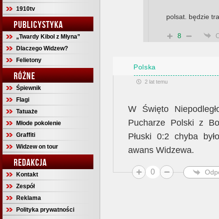
1910tv
polsat. będzie tr
PUBLICYSTYKA
8
„Twardy Kibol z Młyna”
Dlaczego Widzew?
Felietony
Polska
RÓŻNE
2 lat temu
Śpiewnik
Flagi
W Święto Niepodległo
Tatuaże
Pucharze Polski z Bo
Młode pokolenie
Graffiti
Płuski 0:2 chyba był
Widzew on tour
awans Widzewa.
REDAKCJA
0
Odp
Kontakt
Zespół
Reklama
Polityka prywatności