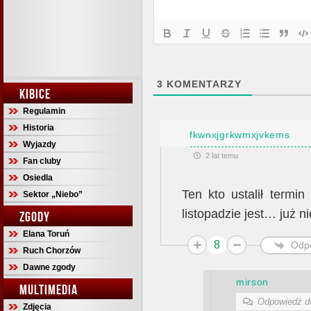
3
KOMENTARZY
KIBICE
Regulamin
Historia
fkwnxjgrkwmxjvkems
Wyjazdy
2 lat temu
Fan cluby
Osiedla
Ten kto ustalił term
Sektor „Niebo”
listopadzie jest… już 
ZGODY
Elana Toruń
8
Odp
Ruch Chorzów
Dawne zgody
mirson
MULTIMEDIA
Odpowiedź 
Zdjęcia